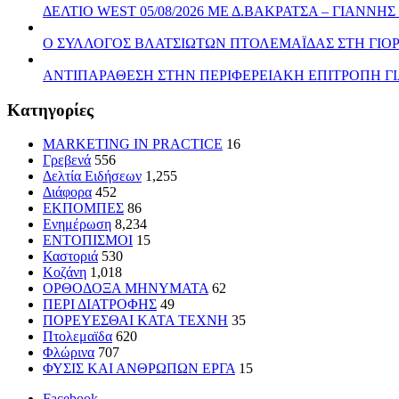
ΔΕΛΤΙΟ WEST 05/08/2026 ΜΕ Δ.ΒΑΚΡΑΤΣΑ – ΓΙΑΝΝ
Ο ΣΥΛΛΟΓΟΣ ΒΛΑΤΣΙΩΤΩΝ ΠΤΟΛΕΜΑΪΔΑΣ ΣΤΗ ΓΙΟΡ
ΑΝΤΙΠΑΡΑΘΕΣΗ ΣΤΗΝ ΠΕΡΙΦΕΡΕΙΑΚΗ ΕΠΙΤΡΟΠΗ ΓΙ
Kατηγορίες
MARKETING IN PRACTICE
16
Γρεβενά
556
Δελτία Ειδήσεων
1,255
Διάφορα
452
ΕΚΠΟΜΠΕΣ
86
Ενημέρωση
8,234
ΕΝΤΟΠΙΣΜΟΙ
15
Καστοριά
530
Κοζάνη
1,018
ΟΡΘΟΔΟΞΑ ΜΗΝΥΜΑΤΑ
62
ΠΕΡΙ ΔΙΑΤΡΟΦΗΣ
49
ΠΟΡΕΥΕΣΘΑΙ ΚΑΤΑ ΤΕΧΝΗ
35
Πτολεμαϊδα
620
Φλώρινα
707
ΦΥΣΙΣ ΚΑΙ ΑΝΘΡΩΠΩΝ ΕΡΓΑ
15
Facebook