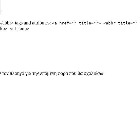
abbr> tags and attributes:
<a href="" title=""> <abbr title="
ke> <strong>
ν τον πλοηγό για την επόμενη φορά που θα σχολιάσω.