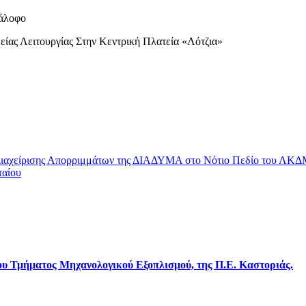
τάλοφο
ίας Λειτουργίας Στην Κεντρική Πλατεία «Λότζια»
ιαχείρισης Απορριμμάτων της ΔΙΑΔΥΜΑ στο Νότιο Πεδίο του ΛΚ
ταίου
ου Τμήματος Μηχανολογικού Εξοπλισμού, της Π.Ε. Καστοριάς.