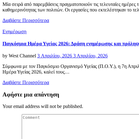
Μία σειρά από παρεμβάσεις πραγματοποιούν τις τελευταίες ημέρες 
καθημερινότητας των πολιτών. Οι εργασίες που εκτελέστηκαν το τ
Διαβάστε Περισσότερα
Categories
Ενημέρωση
Παγκόσμια Ημέρα Υγείας 2026: Δράση ενημέρωσης και πρόληψ
Posted
by
West Channel
3 Απριλίου, 2026
3 Απριλίου, 2026
on
Σύμφωνα με τον Παγκόσμιο Οργανισμό Υγείας (Π.Ο.Υ.), η 7η Απριλ
Ημέρα Υγείας 2026, καλεί τους…
Διαβάστε Περισσότερα
Αφήστε μια απάντηση
Your email address will not be published.