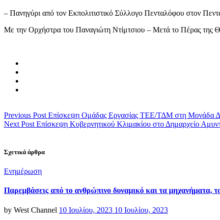
– Πανηγύρι από τον Εκπολιτιστικό Σύλλογο Πενταλόφου στον Πεν
Με την Ορχήστρα του Παναγιώτη Ντίμτσιου – Μετά το Πέρας της Θε
Previous Post
Επίσκεψη Ομάδας Εργασίας ΤΕΕ/ΤΔΜ στη Μονάδα Δ
Next Post
Επίσκεψη Κυβερνητικού Κλιμακίου στο Δημαρχείο Αμυν
Σχετικά άρθρα
Categories
Ενημέρωση
Παρεμβάσεις από το ανθρώπινο δυναμικό και τα μηχανήματα, τ
Posted
by
West Channel
10 Ιουλίου, 2023
10 Ιουλίου, 2023
on