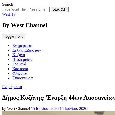
Search
SEARCH
West Tv
By West Channel
Toggle menu
Ενημέρωση
Δελτία Ειδήσεων
Κοζάνη
Πτολεμαϊδα
Γρεβενά
Καστοριά
Φλώρινα
Επικοινωνία
Categories
Ενημέρωση
Δήμος Κοζάνης: Έναρξη 44ων Λασσανεί
Posted
by
West Channel
15 Ιουνίου, 2026
15 Ιουνίου, 2026
on