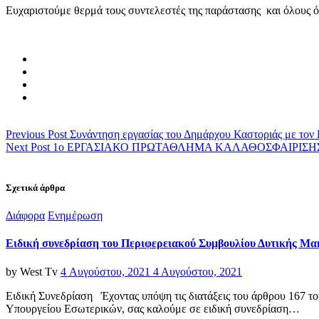
Ευχαριστούμε θερμά τους συντελεστές της παράστασης και όλους όσ
Previous Post
Συνάντηση εργασίας του Δημάρχου Καστοριάς με τον
Next Post
1o ΕΡΓΑΣΙΑΚΟ ΠΡΩΤΑΘΛΗΜΑ ΚΑΛΑΘΟΣΦΑΙΡΙΣΗ
Σχετικά άρθρα
Categories
Διάφορα
Ενημέρωση
Ειδική συνεδρίαση του Περιφερειακού Συμβουλίου Δυτικής Μα
Posted
by
West Tv
4 Αυγούστου, 2021
4 Αυγούστου, 2021
on
Ειδική Συνεδρίαση Έχοντας υπόψη τις διατάξεις του άρθρου 167 το
Υπουργείου Εσωτερικών, σας καλούμε σε ειδική συνεδρίαση…