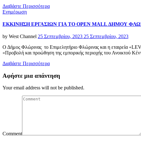
Διαβάστε Περισσότερα
Categories
Ενημέρωση
ΕΚΚΙΝΗΣΗ ΕΡΓΑΣΙΩΝ ΓΙΑ ΤΟ OPEN MALL ΔΗΜΟΥ ΦΛΩ
Posted
by
West Channel
25 Σεπτεμβρίου, 2023
25 Σεπτεμβρίου, 2023
on
Ο Δήμος Φλώρινας το Επιμελητήριο Φλώρινας και η εταιρεία «LE
«Προβολή και προώθηση της εμπορικής περιοχής του Ανοικτού Κέ
Διαβάστε Περισσότερα
Αφήστε μια απάντηση
Your email address will not be published.
Comment