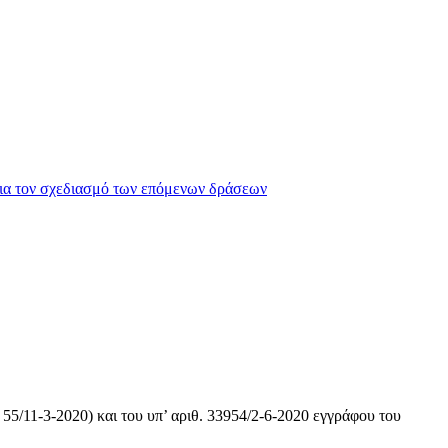
για τον σχεδιασμό των επόμενων δράσεων
5/11-3-2020) και του υπ’ αριθ. 33954/2-6-2020 εγγράφου του