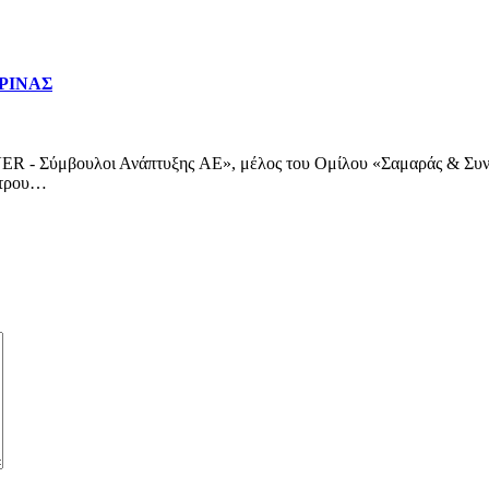
ΡΙΝΑΣ
VER - Σύμβουλοι Ανάπτυξης AE», μέλος του Ομίλου «Σαμαράς & Συν
ντρου…