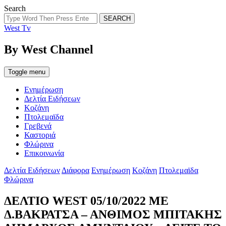
Search
SEARCH
West Tv
By West Channel
Toggle menu
Ενημέρωση
Δελτία Ειδήσεων
Κοζάνη
Πτολεμαϊδα
Γρεβενά
Καστοριά
Φλώρινα
Επικοινωνία
Categories
Δελτία Ειδήσεων
Διάφορα
Ενημέρωση
Κοζάνη
Πτολεμαϊδα
Φλώρινα
ΔΕΛΤΙΟ WEST 05/10/2022 ΜΕ
Δ.ΒΑΚΡΑΤΣΑ – ΑΝΘΙΜΟΣ ΜΠΙΤΑΚΗΣ