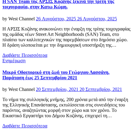
Η SAN Team της ΑΡΣΙΣ Κοζάνης ξεκινά την τρίτη της
τοιχογραφία, στην Κατω Κώμη.
Posted
by
West Channel
26 Αυγούστου, 2025
26 Αυγούστου, 2025
on
Η ΑΡΣΙΣ Κοζάνης ανακοινώνει την έναρξη της τρίτης τοιχογραφίας
της ομάδας νέων Street Art Neighborhoods (SAN) Team, στο
πλαίσιο των καλλιτεχνικών της παρεμβάσεων στο δημόσιο χώρο.
Η δράση υλοποιείται με την δημιουργική υποστήριξη της…
Διαβάστε Περισσότερα
Categories
Ενημέρωση
Μικρό Οδοιπορικό στη ζωή του Γεώργιου Λασσάνη.
Παράταση έως 25 Σεπτεμβρίου 2021
Posted
by
West Channel
20 Σεπτεμβρίου, 2021
20 Σεπτεμβρίου, 2021
on
Το νήμα της συλλογικής μνήμης, 200 χρόνια μετά από την έναρξη
της Ελληνικής Επανάστασης, εκτυλίσσεται στις συνειδήσεις του
παρόντος, αναζητώντας μορφή στον χώρο και τον χρόνο. Το
Εικαστικό Εργαστήρι του Δήμου Κοζάνης, επιχειρεί τη…
Διαβάστε Περισσότερα