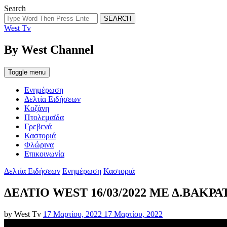
Search
SEARCH
West Tv
By West Channel
Toggle menu
Ενημέρωση
Δελτία Ειδήσεων
Κοζάνη
Πτολεμαϊδα
Γρεβενά
Καστοριά
Φλώρινα
Επικοινωνία
Categories
Δελτία Ειδήσεων
Ενημέρωση
Καστοριά
ΔΕΛΤΙΟ WEST 16/03/2022 ΜΕ Δ.ΒΑΚ
Posted
by
West Tv
17 Μαρτίου, 2022
17 Μαρτίου, 2022
on