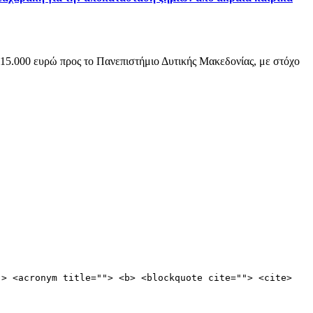
5.000 ευρώ προς το Πανεπιστήμιο Δυτικής Μακεδονίας, με στόχο
"> <acronym title=""> <b> <blockquote cite=""> <cite>