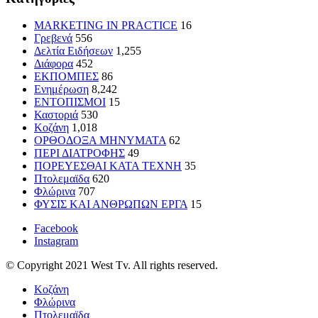
MARKETING IN PRACTICE
16
Γρεβενά
556
Δελτία Ειδήσεων
1,255
Διάφορα
452
ΕΚΠΟΜΠΕΣ
86
Ενημέρωση
8,242
ΕΝΤΟΠΙΣΜΟΙ
15
Καστοριά
530
Κοζάνη
1,018
ΟΡΘΟΔΟΞΑ ΜΗΝΥΜΑΤΑ
62
ΠΕΡΙ ΔΙΑΤΡΟΦΗΣ
49
ΠΟΡΕΥΕΣΘΑΙ ΚΑΤΑ ΤΕΧΝΗ
35
Πτολεμαϊδα
620
Φλώρινα
707
ΦΥΣΙΣ ΚΑΙ ΑΝΘΡΩΠΩΝ ΕΡΓΑ
15
Facebook
Instagram
© Copyright 2021 West Tv. All rights reserved.
Κοζάνη
Φλώρινα
Πτολεμαϊδα