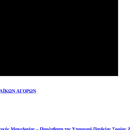
ΛΑΪΚΩΝ ΑΓΟΡΩΝ
τικής Μακεδονίας – Παρέμβαση της Υπουργού Παιδείας Σοφίας 