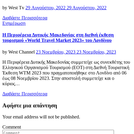
Posted
by
West Tv
29 Αυγούστου, 2022
29 Αυγούστου, 2022
on
Διαβάστε Περισσότερα
Categories
Ενημέρωση
Η Περιφέρεια Δυτικής Μακεδονίας στη διεθνή έκθεση
τουρισμού «World Travel Market 2023» του Λονδίνου
Posted
by
West Channel
23 Νοεμβρίου, 2023
23 Νοεμβρίου, 2023
on
Η Περιφέρεια Δυτικής Μακεδονίας συμμετείχε ως συνεκθέτης του
Ελληνικού Οργανισμού Τουρισμού (ΕΟΤ) στη Διεθνή Τουριστική
Έκθεση WTM 2023 που πραγματοποιήθηκε στο Λονδίνο από 06
έως 08 Νοεμβρίου 2023. Στην αποστολή συμμετείχε και ο
κύριος…
Διαβάστε Περισσότερα
Αφήστε μια απάντηση
Your email address will not be published.
Comment