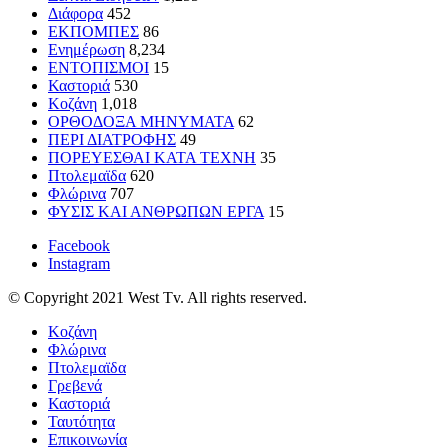
Διάφορα
452
ΕΚΠΟΜΠΕΣ
86
Ενημέρωση
8,234
ΕΝΤΟΠΙΣΜΟΙ
15
Καστοριά
530
Κοζάνη
1,018
ΟΡΘΟΔΟΞΑ ΜΗΝΥΜΑΤΑ
62
ΠΕΡΙ ΔΙΑΤΡΟΦΗΣ
49
ΠΟΡΕΥΕΣΘΑΙ ΚΑΤΑ ΤΕΧΝΗ
35
Πτολεμαϊδα
620
Φλώρινα
707
ΦΥΣΙΣ ΚΑΙ ΑΝΘΡΩΠΩΝ ΕΡΓΑ
15
Facebook
Instagram
© Copyright 2021 West Tv. All rights reserved.
Κοζάνη
Φλώρινα
Πτολεμαϊδα
Γρεβενά
Καστοριά
Ταυτότητα
Επικοινωνία