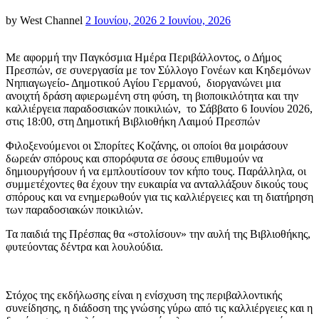
Posted
by
West Channel
2 Ιουνίου, 2026
2 Ιουνίου, 2026
on
Με αφορμή την Παγκόσμια Ημέρα Περιβάλλοντος, ο Δήμος
Πρεσπών, σε συνεργασία με τον Σύλλογο Γονέων και Κηδεμόνων
Νηπιαγωγείο- Δημοτικού Αγίου Γερμανού, διοργανώνει μια
ανοιχτή δράση αφιερωμένη στη φύση, τη βιοποικιλότητα και την
καλλιέργεια παραδοσιακών ποικιλιών, το Σάββατο 6 Ιουνίου 2026,
στις 18:00, στη Δημοτική Βιβλιοθήκη Λαιμού Πρεσπών
Φιλοξενούμενοι οι Σπορίτες Κοζάνης, οι οποίοι θα μοιράσουν
δωρεάν σπόρους και σπορόφυτα σε όσους επιθυμούν να
δημιουργήσουν ή να εμπλουτίσουν τον κήπο τους. Παράλληλα, οι
συμμετέχοντες θα έχουν την ευκαιρία να ανταλλάξουν δικούς τους
σπόρους και να ενημερωθούν για τις καλλιέργειες και τη διατήρηση
των παραδοσιακών ποικιλιών.
Τα παιδιά της Πρέσπας θα «στολίσουν» την αυλή της Βιβλιοθήκης,
φυτεύοντας δέντρα και λουλούδια.
Στόχος της εκδήλωσης είναι η ενίσχυση της περιβαλλοντικής
συνείδησης, η διάδοση της γνώσης γύρω από τις καλλιέργειες και η