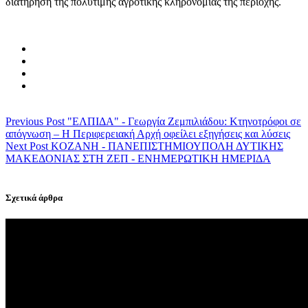
διατήρηση της πολύτιμης αγροτικής κληρονομιάς της περιοχής.
Previous Post
"ΕΛΠΙΔΑ" - Γεωργία Ζεμπιλιάδου: Κτηνοτρόφοι σε
απόγνωση – Η Περιφερειακή Αρχή οφείλει εξηγήσεις και λύσεις
Next Post
KOZANH - ΠΑΝΕΠΙΣΤΗΜΙΟΥΠΟΛΗ ΔΥΤΙΚΗΣ
ΜΑΚΕΔΟΝΙΑΣ ΣΤΗ ΖΕΠ - ΕΝΗΜΕΡΩΤΙΚΗ ΗΜΕΡΙΔΑ
Σχετικά άρθρα