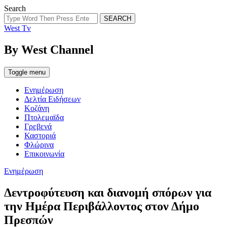
Search
SEARCH
West Tv
By West Channel
Toggle menu
Ενημέρωση
Δελτία Ειδήσεων
Κοζάνη
Πτολεμαϊδα
Γρεβενά
Καστοριά
Φλώρινα
Επικοινωνία
Categories
Ενημέρωση
Δεντροφύτευση και διανομή σπόρων για
την Ημέρα Περιβάλλοντος στον Δήμο
Πρεσπών