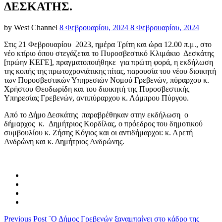
ΔΕΣΚΑΤΗΣ.
Posted
by
West Channel
8 Φεβρουαρίου, 2024
8 Φεβρουαρίου, 2024
on
Στις 21 Φεβρουαρίου 2023, ημέρα Τρίτη και ώρα 12.00 π.μ., στο
νέο κτίριο όπου στεγάζεται το Πυροσβεστικό Κλιμάκιο Δεσκάτης
[πρώην ΚΕΓΕ], πραγματοποιήθηκε για πρώτη φορά, η εκδήλωση
της κοπής της πρωτοχρονιάτικης πίτας, παρουσία του νέου διοικητή
των Πυροσβεστικών Υπηρεσιών Νομού Γρεβενών, πύραρχου κ.
Χρήστου Θεοδωρίδη και του διοικητή της Πυροσβεστικής
Υπηρεσίας Γρεβενών, αντιπύραρχου κ. Λάμπρου Πύργου.
Από το Δήμο Δεσκάτης παραβρέθηκαν στην εκδήλωση ο
δήμαρχος κ. Δημήτριος Κορδίλας, ο πρόεδρος του δημοτικού
συμβουλίου κ. Ζήσης Κόγιος και οι αντιδήμαρχοι: κ. Αρετή
Ανδρώνη και κ. Δημήτριος Ανδρώνης.
Previous Post
¨Ο Δήμος Γρεβενών ξαναμπαίνει στο κάδρο της