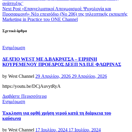
ανάπτυξης¨
Next Post
«Επαγγελματικοί Αποχωρισμοί: Ψυχολογία και
Προσαρμογή» Νέο επεισόδιο (No 206) της τηλεοπτικής εκπομπής
Marketing in Practice του ΟΝΕ Channel
Σχετικά άρθρα
Categories
Ενημέρωση
ΔΕΛΤΙΟ WEST ΜΕ Δ.ΒΑΚΡΑΤΣΑ – ΕΙΡΗΝΗ
ΚΟΥΡΕΜΕΝΟΥ ΠΡΟΕΔΡΟΣ ΔΕΕΠ ΝΔ Π.Ε ΦΛΩΡΙΝΑΣ
Posted
by
West Channel
29 Απριλίου, 2026
29 Απριλίου, 2026
on
https://youtu.be/DCjAuvytRyA
Διαβάστε Περισσότερα
Categories
Ενημέρωση
Έκκληση για ορθή χρήση νερού κατά τη διάρκεια του
καύσωνα
Posted
by
West Channel
17 Ιουλίου, 2024
17 Ιουλίου, 2024