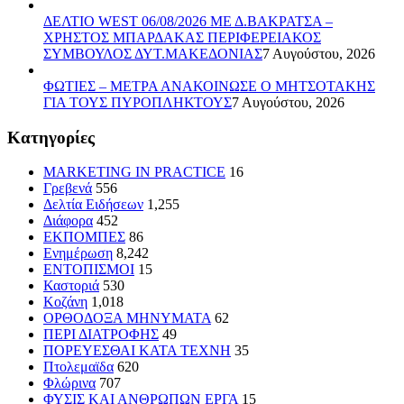
ΔΕΛΤΙΟ WEST 06/08/2026 ΜΕ Δ.ΒΑΚΡΑΤΣΑ –
ΧΡΗΣΤΟΣ ΜΠΑΡΔΑΚΑΣ ΠΕΡΙΦΕΡΕΙΑΚΟΣ
ΣΥΜΒΟΥΛΟΣ ΔΥΤ.ΜΑΚΕΔΟΝΙΑΣ
7 Αυγούστου, 2026
ΦΩΤΙΕΣ – ΜΕΤΡΑ ΑΝΑΚΟΙΝΩΣΕ Ο ΜΗΤΣΟΤΑΚΗΣ
ΓΙΑ ΤΟΥΣ ΠΥΡΟΠΛΗΚΤΟΥΣ
7 Αυγούστου, 2026
Kατηγορίες
MARKETING IN PRACTICE
16
Γρεβενά
556
Δελτία Ειδήσεων
1,255
Διάφορα
452
ΕΚΠΟΜΠΕΣ
86
Ενημέρωση
8,242
ΕΝΤΟΠΙΣΜΟΙ
15
Καστοριά
530
Κοζάνη
1,018
ΟΡΘΟΔΟΞΑ ΜΗΝΥΜΑΤΑ
62
ΠΕΡΙ ΔΙΑΤΡΟΦΗΣ
49
ΠΟΡΕΥΕΣΘΑΙ ΚΑΤΑ ΤΕΧΝΗ
35
Πτολεμαϊδα
620
Φλώρινα
707
ΦΥΣΙΣ ΚΑΙ ΑΝΘΡΩΠΩΝ ΕΡΓΑ
15