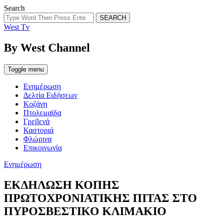
Search
SEARCH
West Tv
By West Channel
Toggle menu
Ενημέρωση
Δελτία Ειδήσεων
Κοζάνη
Πτολεμαϊδα
Γρεβενά
Καστοριά
Φλώρινα
Επικοινωνία
Categories
Ενημέρωση
ΕΚΔΗΛΩΣΗ ΚΟΠΗΣ
ΠΡΩΤΟΧΡΟΝΙΑΤΙΚΗΣ ΠΙΤΑΣ ΣΤΟ
ΠΥΡΟΣΒΕΣΤΙΚΟ ΚΛΙΜΑΚΙΟ