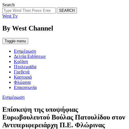
Search
SEARCH
West Tv
By West Channel
Toggle menu
Ενημέρωση
Δελτία Ειδήσεων
Κοζάνη
Πτολεμαϊδα
Γρεβενά
Καστοριά
Φλώρινα
Επικοινωνία
Categories
Ενημέρωση
Επίσκεψη της υποψήφιας
Ευρωβουλευτού Βούλας Πατουλίδου στον
Αντιπεριφερειάρχη Π.Ε. Φλώρινας