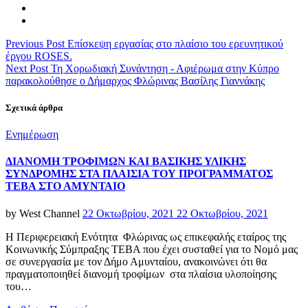
Previous Post
Επίσκεψη εργασίας στο πλαίσιο του ερευνητικού
έργου ROSES.
Next Post
Τη Χορωδιακή Συνάντηση - Αφιέρωμα στην Κύπρο
παρακολούθησε ο Δήμαρχος Φλώρινας Βασίλης Γιαννάκης
Σχετικά άρθρα
Categories
Ενημέρωση
ΔΙΑΝΟΜΗ ΤΡΟΦΙΜΩΝ ΚΑΙ ΒΑΣΙΚΗΣ ΥΛΙΚΗΣ
ΣΥΝΔΡΟΜΗΣ ΣΤΑ ΠΛΑΙΣΙΑ ΤΟΥ ΠΡΟΓΡΑΜΜΑΤΟΣ
ΤΕΒΑ ΣΤΟ ΑΜΥΝΤΑΙΟ
Posted
by
West Channel
22 Οκτωβρίου, 2021
22 Οκτωβρίου, 2021
on
Η Περιφερειακή Ενότητα Φλώρινας ως επικεφαλής εταίρος της
Κοινωνικής Σύμπραξης ΤΕΒΑ που έχει συσταθεί για το Νομό μας
σε συνεργασία με τον Δήμο Αμυνταίου, ανακοινώνει ότι θα
πραγματοποιηθεί διανομή τροφίμων στα πλαίσια υλοποίησης
του…