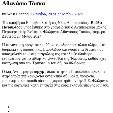
Αθανάσιο Τάσκα
Posted
by
West Channel
27 Μαΐου, 2024
27 Μαΐου, 2024
on
Την υποψήφια Ευρωβουλευτή της Νέας Δημοκρατίας,
Βούλα
Πατουλίδου
υποδέχθηκε στο γραφείο του ο Αντιπεριφερειάρχης
Περιφερειακής Ενότητας Φλώρινας Αθανάσιος Τάσκας, σήμερα
Δευτέρα 27 Μαΐου 2024.
Η συνάντηση πραγματοποιήθηκε σε ιδιαίτερα φιλικό κλίμα, στη
διάρκειά της οποίας η κα Παουλίδου κατέγραψε τα θέματα που
απασχολούν τους συμπατριώτες της και έδειξε ιδιαίτερο
ενδιαφέρον για το αθλητικό γίγνεσθαι της Φλώρινας, καθώς έχει
καταγωγή από τον Τριπόταμο του Δήμου Φλώρινας.
Ο κος Αντιπεριφερειάρχης έδωσε στην κα Πατουλίδου πλακέτα
στην οποία απεικονίζονται ενδεικτικά σύμβολα, προϊόντα,
τοπωνύμια και τοποθεσίες που χαρακτηρίζουν την Π.Ε. Φλώρινας
και της ευχήθηκε καλή επιτυχία στις ευρωεκλογές της 9ης Ιουνίου.