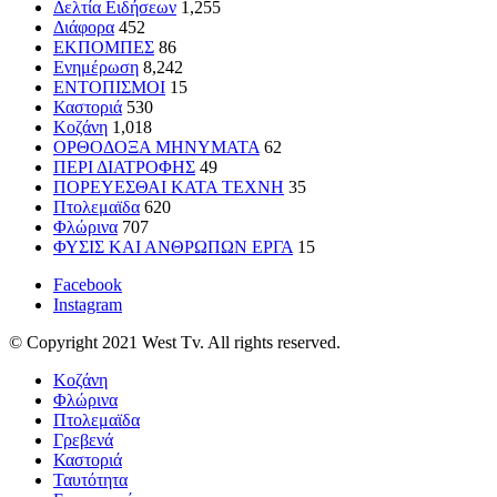
Δελτία Ειδήσεων
1,255
Διάφορα
452
ΕΚΠΟΜΠΕΣ
86
Ενημέρωση
8,242
ΕΝΤΟΠΙΣΜΟΙ
15
Καστοριά
530
Κοζάνη
1,018
ΟΡΘΟΔΟΞΑ ΜΗΝΥΜΑΤΑ
62
ΠΕΡΙ ΔΙΑΤΡΟΦΗΣ
49
ΠΟΡΕΥΕΣΘΑΙ ΚΑΤΑ ΤΕΧΝΗ
35
Πτολεμαϊδα
620
Φλώρινα
707
ΦΥΣΙΣ ΚΑΙ ΑΝΘΡΩΠΩΝ ΕΡΓΑ
15
Facebook
Instagram
© Copyright 2021 West Tv. All rights reserved.
Κοζάνη
Φλώρινα
Πτολεμαϊδα
Γρεβενά
Καστοριά
Ταυτότητα