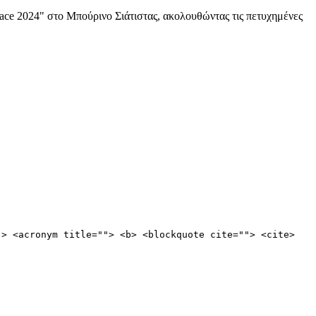
ce 2024" στο Μπούρινο Σιάτιστας, ακολουθώντας τις πετυχημένες
"> <acronym title=""> <b> <blockquote cite=""> <cite>