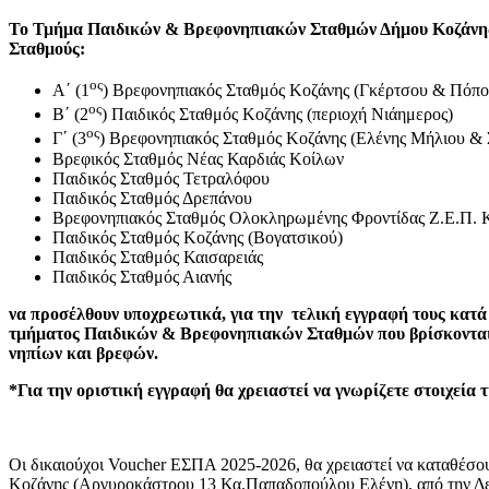
Το Τμήμα Παιδικών & Βρεφονηπιακών Σταθμών Δήμου Κοζάνης, ε
Σταθμούς:
ος
Α΄ (1
) Βρεφονηπιακός Σταθμός Κοζάνης (Γκέρτσου & Πόποβ
ος
Β΄ (2
) Παιδικός Σταθμός Κοζάνης (περιοχή Νιάημερος)
ος
Γ΄ (3
) Βρεφονηπιακός Σταθμός Κοζάνης (Ελένης Μήλιου & 
Βρεφικός Σταθμός Νέας Καρδιάς Κοίλων
Παιδικός Σταθμός Τετραλόφου
Παιδικός Σταθμός Δρεπάνου
Βρεφονηπιακός Σταθμός Ολοκληρωμένης Φροντίδας Ζ.Ε.Π. 
Παιδικός Σταθμός Κοζάνης (Βογατσικού)
Παιδικός Σταθμός Καισαρειάς
Παιδικός Σταθμός Αιανής
να προσέλθουν υποχρεωτικά, για την
τελική εγγραφή τους κατά 
τμήματος Παιδικών & Βρεφονηπιακών Σταθμών που βρίσκονται στ
νηπίων και βρεφών.
*Για την οριστική εγγραφή θα χρειαστεί να γνωρίζετε στοιχεία
Οι δικαιούχοι Voucher ΕΣΠΑ 2025-2026, θα χρειαστεί να καταθέ
Κοζάνης (Αργυροκάστρου 13 Κα.Παπαδοπούλου Ελένη),
από την Δ