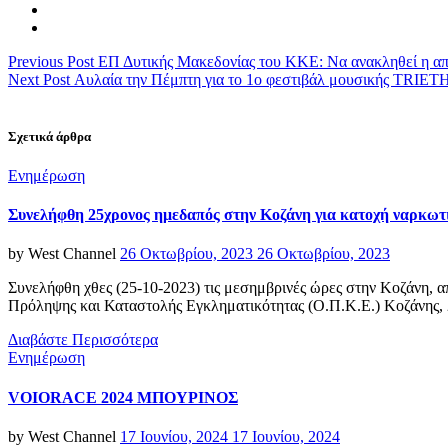
Previous Post
ΕΠ Δυτικής Μακεδονίας του ΚΚΕ: Να ανακληθεί η απ
Next Post
Αυλαία την Πέμπτη για το 1ο φεστιβάλ μουσικής TRIE
Σχετικά άρθρα
Categories
Ενημέρωση
Συνελήφθη 25χρονος ημεδαπός στην Κοζάνη για κατοχή ναρκωτ
Posted
by
West Channel
26 Οκτωβρίου, 2023
26 Οκτωβρίου, 2023
on
Συνελήφθη χθες (25-10-2023) τις μεσημβρινές ώρες στην Κοζάνη,
Πρόληψης και Καταστολής Εγκληματικότητας (Ο.Π.Κ.Ε.) Κοζάνης,
Διαβάστε Περισσότερα
Categories
Ενημέρωση
VOIORACE 2024 ΜΠΟΥΡΙΝΟΣ
Posted
by
West Channel
17 Ιουνίου, 2024
17 Ιουνίου, 2024