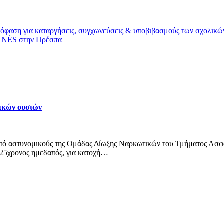
όφαση για καταργήσεις, συγχωνεύσεις & υποβιβασμούς των σχολικ
THNÉS στην Πρέσπα
ικών ουσιών
 από αστυνομικούς της Ομάδας Δίωξης Ναρκωτικών του Τμήματος Ασφ
 25χρονος ημεδαπός, για κατοχή…