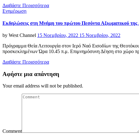
Διαβάστε Περισσότερα
Categories
Ενημέρωση
Εκδηλώσεις στη Μνήμη του πρώτου Πεσόντα Αξιωματικού της 
Posted
by
West Channel
15 Νοεμβρίου, 2022
15 Νοεμβρίου, 2022
on
Πρόγραμμα Θεία Λειτουργία στον Ιερό Ναό Εισοδίων της Θεοτόκου
προσκεκλημένων Ώρα 10.45 π.μ. Επιμνημόσυνη Δέηση στο χώρο π
Διαβάστε Περισσότερα
Αφήστε μια απάντηση
Your email address will not be published.
Comment