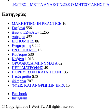
ΦΩΤΙΕΣ – ΜΕΤΡΑ ΑΝΑΚΟΙΝΩΣΕ Ο ΜΗΤΣΟΤΑΚΗΣ ΓΙ
Kατηγορίες
MARKETING IN PRACTICE
16
Γρεβενά
556
Δελτία Ειδήσεων
1,255
Διάφορα
452
ΕΚΠΟΜΠΕΣ
86
Ενημέρωση
8,242
ΕΝΤΟΠΙΣΜΟΙ
15
Καστοριά
530
Κοζάνη
1,018
ΟΡΘΟΔΟΞΑ ΜΗΝΥΜΑΤΑ
62
ΠΕΡΙ ΔΙΑΤΡΟΦΗΣ
49
ΠΟΡΕΥΕΣΘΑΙ ΚΑΤΑ ΤΕΧΝΗ
35
Πτολεμαϊδα
620
Φλώρινα
707
ΦΥΣΙΣ ΚΑΙ ΑΝΘΡΩΠΩΝ ΕΡΓΑ
15
Facebook
Instagram
© Copyright 2021 West Tv. All rights reserved.