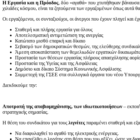
H
Εργασία και η Πρόοδος
, δύο «αγαθά» που χτυπήθηκαν βάναυσα τ
χιλιάδες κόσμου, είναι τα ζητούμενα των εργαζομένων όπως αυτά 
Οι εργαζόμενοι, οι συνταξιούχοι, οι άνεργοι που έχουν πληγεί και
Σταθερή και πλήρης εργασία για όλους
Αποτελεσματική αντιμετώπιση της ανεργίας
Κατώτατο μισθό επαρκή και δίκαιο
Σεβασμό των δημοκρατικών θεσμών, της ελεύθερης συνδικαλ
Άμεση αποκατάσταση των θεμελιωδών εργατικών δικαιωμάτων
Προστασία των θέσεων εργασίας πλήρους απασχόλησης αορί
Προστασία της Υγείας και της Ασφάλειας
Δημόσιο και δίκαιο Σύστημα Κοινωνικής Ασφάλισης
Συμμετοχή της ΓΣΕΕ στα συλλογικά όργανα του νέου Υπουργε
Διεκδικούμε την:
Αποτροπή της αποβιομηχάνισης, των ιδιωτικοποιήσεων
– εκποιή
στρατηγικής σημασίας.
Η θέση του συνδικάτου για τους
λιγνίτες
παραμένει σταθερή και εξ
Να διαφυλαχθεί το αγαθό της ηλεκτρικής ενέργειας.
Να επανέλθει ο λιγνίτης στη θέση που του αξίζει, ώστε να δια