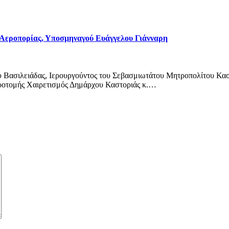
Αεροπορίας, Υποσμηναγού Ευάγγελου Γιάνναρη
 Βασιλειάδας, Ιερουργούντος του Σεβασμιωτάτου Μητροπολίτου Κασ
ροτομής Χαιρετισμός Δημάρχου Καστοριάς κ.…