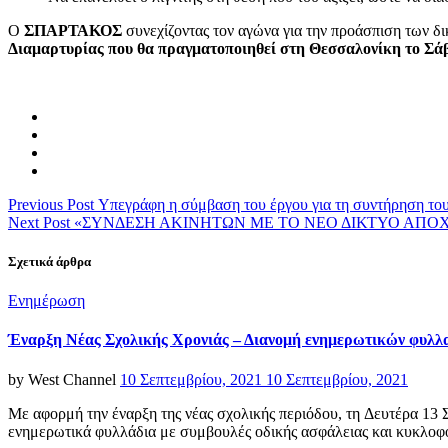
O
ΣΠΑΡΤΑΚΟΣ
συνεχίζοντας τον αγώνα για την προάσπιση των δ
Διαμαρτυρίας που θα πραγματοποιηθεί στη Θεσσαλονίκη το Σάββ
Previous Post
Υπεγράφη η σύμβαση του έργου για τη συντήρηση τ
Next Post
«ΣΥΝΔΕΣΗ ΑΚΙΝΗΤΩΝ ΜΕ ΤΟ ΝΕΟ ΔΙΚΤΥΟ ΑΠΟ
Σχετικά άρθρα
Categories
Ενημέρωση
Έναρξη Νέας Σχολικής Χρονιάς – Διανομή ενημερωτικών φυλλ
Posted
by
West Channel
10 Σεπτεμβρίου, 2021
10 Σεπτεμβρίου, 2021
on
Με αφορμή την έναρξη της νέας σχολικής περιόδου, τη Δευτέρα 13
ενημερωτικά φυλλάδια με συμβουλές οδικής ασφάλειας και κυκλο