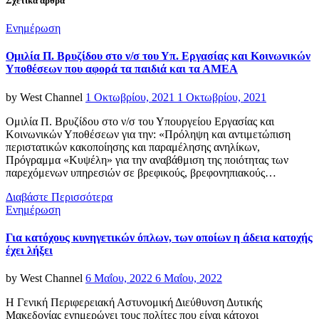
Σχετικά άρθρα
Categories
Ενημέρωση
Ομιλία Π. Βρυζίδου στο ν/σ του Υπ. Εργασίας και Κοινωνικών
Υποθέσεων που αφορά τα παιδιά και τα ΑΜΕΑ
Posted
by
West Channel
1 Οκτωβρίου, 2021
1 Οκτωβρίου, 2021
on
Ομιλία Π. Βρυζίδου στο ν/σ του Υπουργείου Εργασίας και
Κοινωνικών Υποθέσεων για την: «Πρόληψη και αντιμετώπιση
περιστατικών κακοποίησης και παραμέλησης ανηλίκων,
Πρόγραμμα «Κυψέλη» για την αναβάθμιση της ποιότητας των
παρεχόμενων υπηρεσιών σε βρεφικούς, βρεφονηπιακούς…
Διαβάστε Περισσότερα
Categories
Ενημέρωση
Για κατόχους κυνηγετικών όπλων, των οποίων η άδεια κατοχής
έχει λήξει
Posted
by
West Channel
6 Μαΐου, 2022
6 Μαΐου, 2022
on
Η Γενική Περιφερειακή Αστυνομική Διεύθυνση Δυτικής
Μακεδονίας ενημερώνει τους πολίτες που είναι κάτοχοι