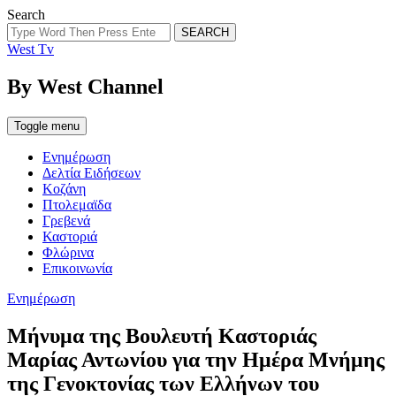
Search
SEARCH
West Tv
By West Channel
Toggle menu
Ενημέρωση
Δελτία Ειδήσεων
Κοζάνη
Πτολεμαϊδα
Γρεβενά
Καστοριά
Φλώρινα
Επικοινωνία
Categories
Ενημέρωση
Μήνυμα της Βουλευτή Καστοριάς
Μαρίας Αντωνίου για την Ημέρα Μνήμης
της Γενοκτονίας των Ελλήνων του