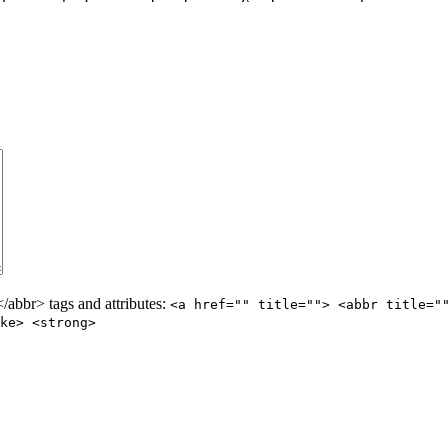
abbr> tags and attributes:
<a href="" title=""> <abbr title="
ke> <strong>