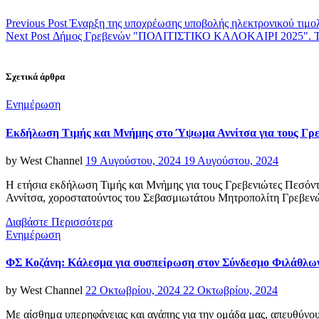
Previous Post
Έναρξη της υποχρέωσης υποβολής ηλεκτρονικού τιμολ
Next Post
Δήμος Γρεβενών "ΠΟΛΙΤΙΣΤΙΚΟ ΚΑΛΟΚΑΙΡΙ 2025". Το 
Σχετικά άρθρα
Categories
Ενημέρωση
Εκδήλωση Τιμής και Μνήμης στο Ύψωμα Αννίτσα για τους Γρε
Posted
by
West Channel
19 Αυγούστου, 2024
19 Αυγούστου, 2024
on
Η ετήσια εκδήλωση Τιμής και Μνήμης για τους Γρεβενιώτες Πεσόν
Αννίτσα, χοροστατούντος του Σεβασμιωτάτου Μητροπολίτη Γρεβεν
Διαβάστε Περισσότερα
Categories
Ενημέρωση
ΦΣ Κοζάνη: Κάλεσμα για συσπείρωση στον Σύνδεσμο Φιλάθλων 
Posted
by
West Channel
22 Οκτωβρίου, 2024
22 Οκτωβρίου, 2024
on
Με αίσθημα υπερηφάνειας και αγάπης για την ομάδα μας, απευθύ