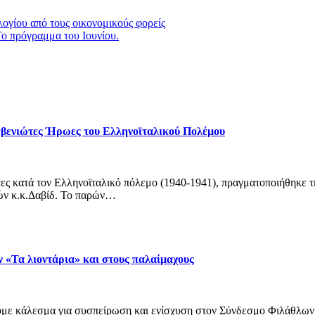
ογίου από τους οικονομικούς φορείς
πρόγραμμα του Ιουνίου.
βενιώτες Ήρωες του Ελληνοϊταλικού Πολέμου
τες κατά τον Ελληνοϊταλικό πόλεμο (1940-1941), πραγματοποιήθηκε
ών κ.κ.Δαβίδ. Το παρών…
«Τα λιοντάρια» και στους παλαίμαχους
νουμε κάλεσμα για συσπείρωση και ενίσχυση στον Σύνδεσμο Φιλάθλ