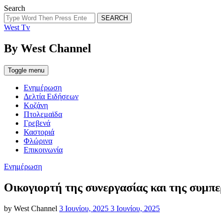
Search
SEARCH
West Tv
By West Channel
Toggle menu
Ενημέρωση
Δελτία Ειδήσεων
Κοζάνη
Πτολεμαϊδα
Γρεβενά
Καστοριά
Φλώρινα
Επικοινωνία
Categories
Ενημέρωση
Οικογιορτή της συνεργασίας και της συμ
Posted
by
West Channel
3 Ιουνίου, 2025
3 Ιουνίου, 2025
on