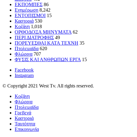
ΕΚΠΟΜΠΕΣ
86
Ενημέρωση
8,242
ΕΝΤΟΠΙΣΜΟΙ
15
Καστοριά
530
Κοζάνη
1,018
ΟΡΘΟΔΟΞΑ ΜΗΝΥΜΑΤΑ
62
ΠΕΡΙ ΔΙΑΤΡΟΦΗΣ
49
ΠΟΡΕΥΕΣΘΑΙ ΚΑΤΑ ΤΕΧΝΗ
35
Πτολεμαϊδα
620
Φλώρινα
707
ΦΥΣΙΣ ΚΑΙ ΑΝΘΡΩΠΩΝ ΕΡΓΑ
15
Facebook
Instagram
© Copyright 2021 West Tv. All rights reserved.
Κοζάνη
Φλώρινα
Πτολεμαϊδα
Γρεβενά
Καστοριά
Ταυτότητα
Επικοινωνία