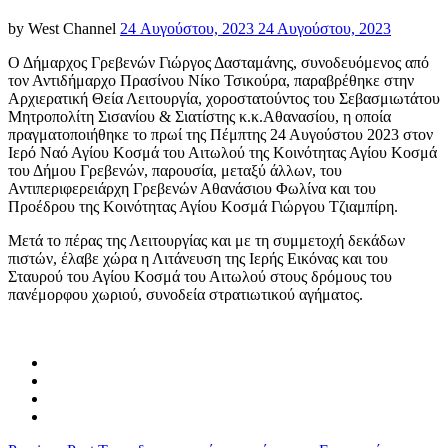
Posted
by
West Channel
24 Αυγούστου, 2023
24 Αυγούστου, 2023
on
Ο Δήμαρχος Γρεβενών Γιώργος Δασταμάνης, συνοδευόμενος από
τον Αντιδήμαρχο Πρασίνου Νίκο Τσικούρα, παραβρέθηκε στην
Αρχιερατική Θεία Λειτουργία, χοροστατούντος του Σεβασμιωτάτου
Μητροπολίτη Σισανίου & Σιατίστης κ.κ.Αθανασίου, η οποία
πραγματοποιήθηκε το πρωί της Πέμπτης 24 Αυγούστου 2023 στον
Ιερό Ναό Αγίου Κοσμά του Αιτωλού της Κοινότητας Αγίου Κοσμά
του Δήμου Γρεβενών, παρουσία, μεταξύ άλλων, του
Αντιπεριφερειάρχη Γρεβενών Αθανάσιου Φωλίνα και του
Προέδρου της Κοινότητας Αγίου Κοσμά Γιώργου Τζιαμπίρη.
Μετά το πέρας της Λειτουργίας και με τη συμμετοχή δεκάδων
πιστών, έλαβε χώρα η Λιτάνευση της Ιερής Εικόνας και του
Σταυρού του Αγίου Κοσμά του Αιτωλού στους δρόμους του
πανέμορφου χωριού, συνοδεία στρατιωτικού αγήματος.