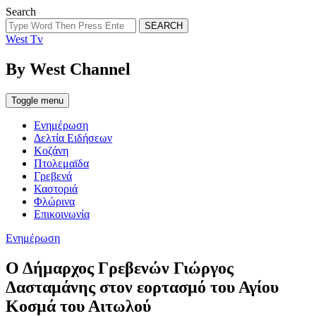
Search
SEARCH
West Tv
By West Channel
Toggle menu
Ενημέρωση
Δελτία Ειδήσεων
Κοζάνη
Πτολεμαϊδα
Γρεβενά
Καστοριά
Φλώρινα
Επικοινωνία
Categories
Ενημέρωση
Ο Δήμαρχος Γρεβενών Γιώργος
Δασταμάνης στον εορτασμό του Αγίου
Κοσμά του Αιτωλού