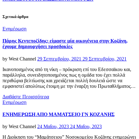
Σχετικά άρθρα
Categories
Ενημέρωση
Πάρης Κεντεποζίδης: είμαστε μία οικογένεια στην Κοζάνη,
έχουμε δημιουργήσει προσδοκίες
Posted
by
West Channel
29 Σεπτεμβρίου, 2021
29 Σεπτεμβρίου, 2021
on
Ικανοποιημένος από τη νίκη – πρόκριση επί του Εδεσσαϊκου και,
παράλληλα, συνειδητοποιημένος πως η ομάδα του έχει πολλά
περιθώρια βελτίωσης και χρειάζεται πολλή δουλειά ώστε να
εμφανιστεί απολύτως έτοιμη με την έναρξη του Πρωταθλήματος…
Διαβάστε Περισσότερα
Categories
Ενημέρωση
ΕΝΗΜΕΡΩΣΗ ΑΠΟ ΜΑΜΑΤΣΕΙΟ ΓΝ ΚΟΖΑΝΗΣ
Posted
by
West Channel
24 Μαΐου, 2023
24 Μαΐου, 2023
on
Η Διοίκηση του “Μαμάτσειου” Νοσοκομείου Κοζάνης ενημερώνει