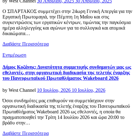
Posted
by
West Channel
30 Απριλίου, 2025
30 Απριλίου, 2025
on
Ο ΣΠΑΡΤΑΚΟΣ συμμετέχει στην 24ωρη Γενική Απεργία για την
Εργατική Πρωτομαγιά, την Πέμπτη 1η Μαΐου και στις
συγκεντρώσεις των εργατικών κέντρων, τιμώντας την παγκόσμια
ημέρα αλληλεγγύης και αγώνων για τα συλλογικά και ατομικά
δικαιώματα…
Διαβάστε Περισσότερα
Categories
Ενημέρωση
Δήμος Κοζάνης: Δυνατότητα συμμετοχής συνδημοτών μας ως
εθελοντές, στην οργανωτική διαδικασία της τελετής έναρξης
του Πανευρωπαϊκού Πρωταθλήματος Wakeboard 2026
Posted
by
West Channel
10 Ιουλίου, 2026
10 Ιουλίου, 2026
on
Όσοι συνδημότες μας επιθυμούν να συμμετάσχουν στην
οργανωτική διαδικασία της τελετής έναρξης του Πανευρωπαϊκού
Πρωταθλήματος Wakeboard 2026 ως εθελοντές, η οποία θα
πραγματοποιηθεί την Τρίτη 14 Ιουλίου 2026 και ώρα 20:00 το
βράδυ στην…
Διαβάστε Περισσότερα