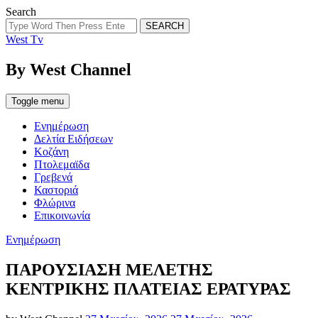
Search
SEARCH
West Tv
By West Channel
Toggle menu
Ενημέρωση
Δελτία Ειδήσεων
Κοζάνη
Πτολεμαϊδα
Γρεβενά
Καστοριά
Φλώρινα
Επικοινωνία
Categories
Ενημέρωση
ΠΑΡΟΥΣΙΑΣΗ ΜΕΛΕΤΗΣ
ΚΕΝΤΡΙΚΗΣ ΠΛΑΤΕΙΑΣ ΕΡΑΤΥΡΑΣ