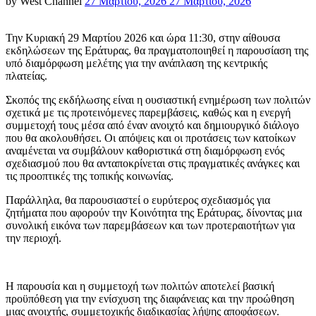
Posted
by
West Channel
27 Μαρτίου, 2026
27 Μαρτίου, 2026
on
Την Κυριακή 29 Μαρτίου 2026 και ώρα 11:30, στην αίθουσα
εκδηλώσεων της Εράτυρας, θα πραγματοποιηθεί η παρουσίαση της
υπό διαμόρφωση μελέτης για την ανάπλαση της κεντρικής
πλατείας.
Σκοπός της εκδήλωσης είναι η ουσιαστική ενημέρωση των πολιτών
σχετικά με τις προτεινόμενες παρεμβάσεις, καθώς και η ενεργή
συμμετοχή τους μέσα από έναν ανοιχτό και δημιουργικό διάλογο
που θα ακολουθήσει. Οι απόψεις και οι προτάσεις των κατοίκων
αναμένεται να συμβάλουν καθοριστικά στη διαμόρφωση ενός
σχεδιασμού που θα ανταποκρίνεται στις πραγματικές ανάγκες και
τις προοπτικές της τοπικής κοινωνίας.
Παράλληλα, θα παρουσιαστεί ο ευρύτερος σχεδιασμός για
ζητήματα που αφορούν την Κοινότητα της Εράτυρας, δίνοντας μια
συνολική εικόνα των παρεμβάσεων και των προτεραιοτήτων για
την περιοχή.
Η παρουσία και η συμμετοχή των πολιτών αποτελεί βασική
προϋπόθεση για την ενίσχυση της διαφάνειας και την προώθηση
μιας ανοιχτής, συμμετοχικής διαδικασίας λήψης αποφάσεων.