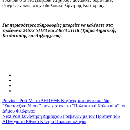
ευκαιρία στα νέα ζευγάρια να χαρούν μοναδικές ρομαντικές
στιγμές εν πλω, στην ειδυλλιακή λίμνη της Καστοριάς.
Για περισσότερες πληροφορίες μπορείτε να καλέσετε
στα
τηλέφωνα 24673 51183 και 24673 51118 (Τμήμα Δημοτικής
Κατάστασης και Ληξιαρχείου).
Previous Post
Με το ΔΗΠΕΘΕ Κοζάνης και την κωμωδία
"Σκωτσέζικο Ντους" συνεχίστηκε το "Πολιτιστικό Καλοκαίρι" του
Δήμου Φλώρινας
Next Post
Συνάντηση Δημάρχου Γρεβενών με τον Πρύτανη του
ΑΠΘ για το Εθνικό Κέντρο Παλαιοντολογίας