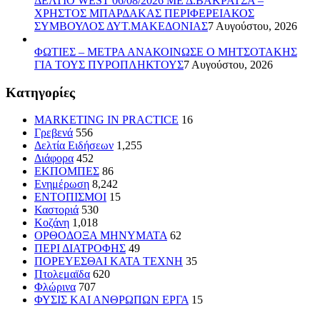
ΔΕΛΤΙΟ WEST 06/08/2026 ΜΕ Δ.ΒΑΚΡΑΤΣΑ –
ΧΡΗΣΤΟΣ ΜΠΑΡΔΑΚΑΣ ΠΕΡΙΦΕΡΕΙΑΚΟΣ
ΣΥΜΒΟΥΛΟΣ ΔΥΤ.ΜΑΚΕΔΟΝΙΑΣ
7 Αυγούστου, 2026
ΦΩΤΙΕΣ – ΜΕΤΡΑ ΑΝΑΚΟΙΝΩΣΕ Ο ΜΗΤΣΟΤΑΚΗΣ
ΓΙΑ ΤΟΥΣ ΠΥΡΟΠΛΗΚΤΟΥΣ
7 Αυγούστου, 2026
Kατηγορίες
MARKETING IN PRACTICE
16
Γρεβενά
556
Δελτία Ειδήσεων
1,255
Διάφορα
452
ΕΚΠΟΜΠΕΣ
86
Ενημέρωση
8,242
ΕΝΤΟΠΙΣΜΟΙ
15
Καστοριά
530
Κοζάνη
1,018
ΟΡΘΟΔΟΞΑ ΜΗΝΥΜΑΤΑ
62
ΠΕΡΙ ΔΙΑΤΡΟΦΗΣ
49
ΠΟΡΕΥΕΣΘΑΙ ΚΑΤΑ ΤΕΧΝΗ
35
Πτολεμαϊδα
620
Φλώρινα
707
ΦΥΣΙΣ ΚΑΙ ΑΝΘΡΩΠΩΝ ΕΡΓΑ
15