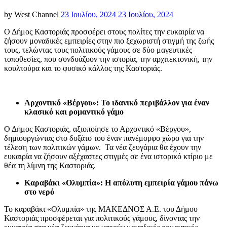
Posted
by
West Channel
23 Ιουλίου, 2024
23 Ιουλίου, 2024
on
Ο Δήμος Καστοριάς προσφέρει στους πολίτες την ευκαιρία να
ζήσουν μοναδικές εμπειρίες στην πιο ξεχωριστή στιγμή της ζωής
τους, τελώντας τους πολιτικούς γάμους σε δύο μαγευτικές
τοποθεσίες, που συνδυάζουν την ιστορία, την αρχιτεκτονική, την
κουλτούρα και το φυσικό κάλλος της Καστοριάς.
Αρχοντικό «Βέργου»: Το ιδανικό περιβάλλον για έναν
κλασικό και ρομαντικό γάμο
Ο Δήμος Καστοριάς, αξιοποίησε το Αρχοντικό «Βέργου»,
δημιουργώντας στο δοξάτο του έναν πανέμορφο χώρο για την
τέλεση των πολιτικών γάμων. Τα νέα ζευγάρια θα έχουν την
ευκαιρία να ζήσουν αξέχαστες στιγμές σε ένα ιστορικό κτίριο με
θέα τη λίμνη της Καστοριάς.
Καραβάκι «Ολυμπία»: Η απόλυτη εμπειρία γάμου πάνω
στο νερό
Το καραβάκι «Ολυμπία» της ΜΑΚΕΔΝΟΣ Α.Ε. του Δήμου
Καστοριάς προσφέρεται για πολιτικούς γάμους, δίνοντας την