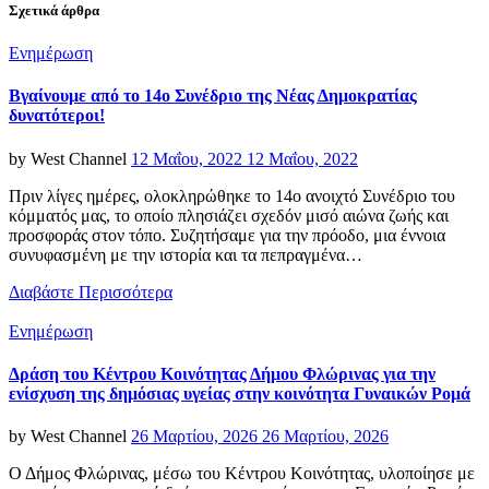
Σχετικά άρθρα
Categories
Ενημέρωση
Βγαίνουμε από το 14o Συνέδριο της Νέας Δημοκρατίας
δυνατότεροι!
Posted
by
West Channel
12 Μαΐου, 2022
12 Μαΐου, 2022
on
Πριν λίγες ημέρες, ολοκληρώθηκε το 14ο ανοιχτό Συνέδριο του
κόμματός μας, το οποίο πλησιάζει σχεδόν μισό αιώνα ζωής και
προσφοράς στον τόπο. Συζητήσαμε για την πρόοδο, μια έννοια
συνυφασμένη με την ιστορία και τα πεπραγμένα…
Διαβάστε Περισσότερα
Categories
Ενημέρωση
Δράση του Κέντρου Κοινότητας Δήμου Φλώρινας για την
ενίσχυση της δημόσιας υγείας στην κοινότητα Γυναικών Ρομά
Posted
by
West Channel
26 Μαρτίου, 2026
26 Μαρτίου, 2026
on
Ο Δήμος Φλώρινας, μέσω του Κέντρου Κοινότητας, υλοποίησε με