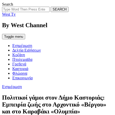
Search
SEARCH
West Tv
By West Channel
Toggle menu
Ενημέρωση
Δελτία Ειδήσεων
Κοζάνη
Πτολεμαϊδα
Γρεβενά
Καστοριά
Φλώρινα
Επικοινωνία
Categories
Ενημέρωση
Πολιτικοί γάμοι στον Δήμο Καστοριάς:
Εμπειρία ζωής στο Αρχοντικό «Βέργου»
και στο Καραβάκι «Ολυμπία»