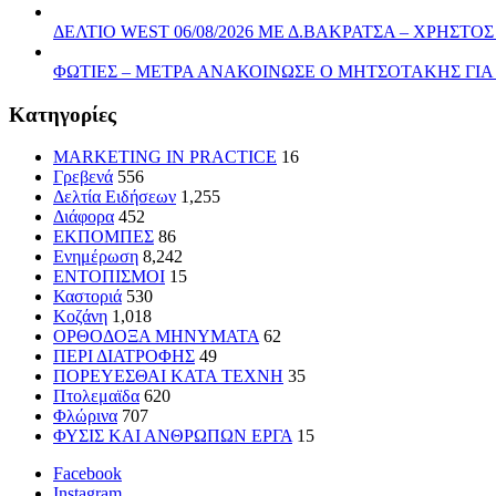
ΔΕΛΤΙΟ WEST 06/08/2026 ΜΕ Δ.ΒΑΚΡΑΤΣΑ – ΧΡΗΣ
ΦΩΤΙΕΣ – ΜΕΤΡΑ ΑΝΑΚΟΙΝΩΣΕ Ο ΜΗΤΣΟΤΑΚΗΣ ΓΙ
Kατηγορίες
MARKETING IN PRACTICE
16
Γρεβενά
556
Δελτία Ειδήσεων
1,255
Διάφορα
452
ΕΚΠΟΜΠΕΣ
86
Ενημέρωση
8,242
ΕΝΤΟΠΙΣΜΟΙ
15
Καστοριά
530
Κοζάνη
1,018
ΟΡΘΟΔΟΞΑ ΜΗΝΥΜΑΤΑ
62
ΠΕΡΙ ΔΙΑΤΡΟΦΗΣ
49
ΠΟΡΕΥΕΣΘΑΙ ΚΑΤΑ ΤΕΧΝΗ
35
Πτολεμαϊδα
620
Φλώρινα
707
ΦΥΣΙΣ ΚΑΙ ΑΝΘΡΩΠΩΝ ΕΡΓΑ
15
Facebook
Instagram