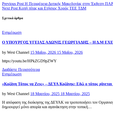
Previous Post
Η Περιφέρεια Δυτικής Μακεδονίας στην Έκθεση 
Next Post
Κοπή πίτας και Ετήσιος Χορός ΤΕΕ ΤΔΜ
Σχετικά άρθρα
Categories
Ενημέρωση
Ο ΥΠΟΥΡΓΟΣ ΥΓΕΙΑΣ ΑΔΩΝΙΣ ΓΕΩΡΓΙΑΔΗΣ – Η Δ.Μ Ε
Posted
by
West Channel
15 Μαΐου, 2026
15 Μαΐου, 2026
on
https://youtu.be/HPkZGD9pZWY
Διαβάστε Περισσότερα
Categories
Ενημέρωση
«Κοζάνη Τόπος να Ζεις» – ΔΕΥΑ Κοζάνης: Εδώ ο τόπος χάνεται κ
Posted
by
West Channel
18 Μαρτίου, 2025
18 Μαρτίου, 2025
on
Η απόφαση της διοίκησης της ΔΕΥΑΚ να τροποποιήσει τον Οργανι
δημιουργεί μόνο απορία και αγανάκτηση στην τοπική…