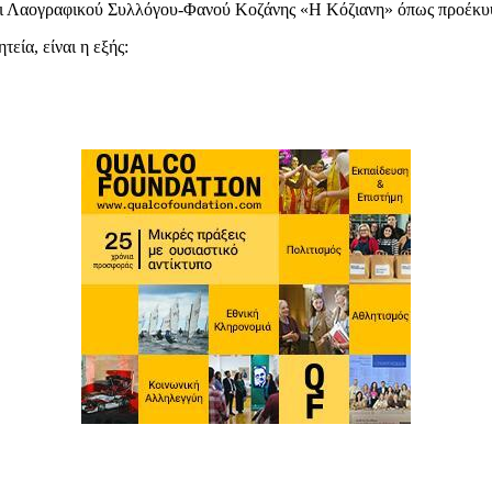
αι Λαογραφικού Συλλόγου-Φανού Κοζάνης «Η Κόζιανη» όπως προέκυψε
εία, είναι η εξής: