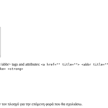
abbr> tags and attributes:
<a href="" title=""> <abbr title="
ke> <strong>
ν τον πλοηγό για την επόμενη φορά που θα σχολιάσω.