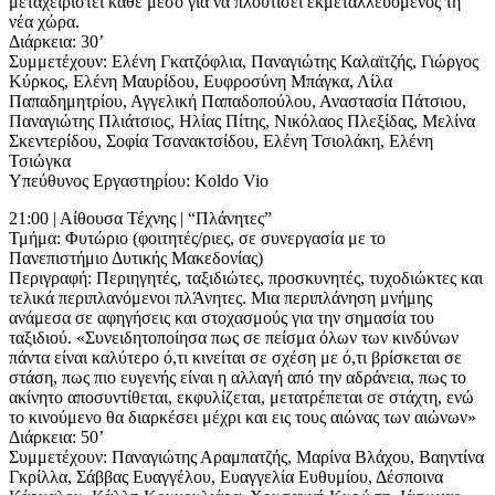
μεταχειριστεί κάθε μέσο για να πλουτίσει εκμεταλλευόμενος τη
νέα χώρα.
Διάρκεια: 30’
Συμμετέχουν: Ελένη Γκατζόφλια, Παναγιώτης Καλαϊτζής, Γιώργος
Κύρκος, Ελένη Μαυρίδου, Ευφροσύνη Μπάγκα, Λίλα
Παπαδημητρίου, Αγγελική Παπαδοπούλου, Αναστασία Πάτσιου,
Παναγιώτης Πλιάτσιος, Ηλίας Πίτης, Νικόλαος Πλεξίδας, Μελίνα
Σκεντερίδου, Σοφία Τσανακτσίδου, Ελένη Τσιολάκη, Ελένη
Τσιώγκα
Υπεύθυνος Εργαστηρίου: Koldo Vio
21:00 | Αίθουσα Τέχνης | “Πλάνητες”
Τμήμα: Φυτώριο (φοιτητές/ριες, σε συνεργασία με το
Πανεπιστήμιο Δυτικής Μακεδονίας)
Περιγραφή: Περιηγητές, ταξιδιώτες, προσκυνητές, τυχοδιώκτες και
τελικά περιπλανόμενοι πλΆνητες. Μια περιπλάνηση μνήμης
ανάμεσα σε αφηγήσεις και στοχασμούς για την σημασία του
ταξιδιού. «Συνειδητοποίησα πως σε πείσμα όλων των κινδύνων
πάντα είναι καλύτερο ό,τι κινείται σε σχέση με ό,τι βρίσκεται σε
στάση, πως πιο ευγενής είναι η αλλαγή από την αδράνεια, πως το
ακίνητο αποσυντίθεται, εκφυλίζεται, μετατρέπεται σε στάχτη, ενώ
το κινούμενο θα διαρκέσει μέχρι και εις τους αιώνας των αιώνων»
Διάρκεια: 50’
Συμμετέχουν: Παναγιώτης Αραμπατζής, Μαρίνα Βλάχου, Βαηντίνα
Γκρίλλα, Σάββας Ευαγγέλου, Ευαγγελία Ευθυμίου, Δέσποινα