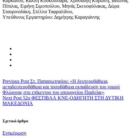
Κάρκαλου, Κάλλη Κουκουλιάρα, Χρυσαυγή Κυρώση, Ιάσωνας
Πίπιλας, Ειρήνη Σιμοπούλου, Μηνάς Σκευοφύλακας, Δώρα
Σταυρινοδάκη, Στέλλα Ταφραλίδου,
Υπεύθυνος Εργαστηρίου: Δημήτρης Καραγιάννης
Previous Post
Στ. Παπασωτηρίου: «Η δευτεροβάθμια,
μεταδευτεροβάθμια και τριτοβάθμια εκπαίδευση του νομού
Φλώρινας στο επίκεντρο του υπουργείου Παιδείας»
Next Post
52ο ΦΕΣΤΙΒΑΛ ΚΝΕ-ΟΔΗΓΗΤΗ ΣΤΗ ΔΥΤΙΚΗ
ΜΑΚΕΔΟΝΙΑ
Σχετικά άρθρα
Categories
Ενημέρωση