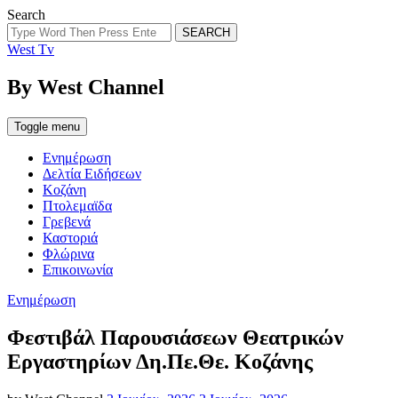
Search
SEARCH
West Tv
By West Channel
Toggle menu
Ενημέρωση
Δελτία Ειδήσεων
Κοζάνη
Πτολεμαϊδα
Γρεβενά
Καστοριά
Φλώρινα
Επικοινωνία
Categories
Ενημέρωση
Φεστιβάλ Παρουσιάσεων Θεατρικών
Εργαστηρίων Δη.Πε.Θε. Κοζάνης