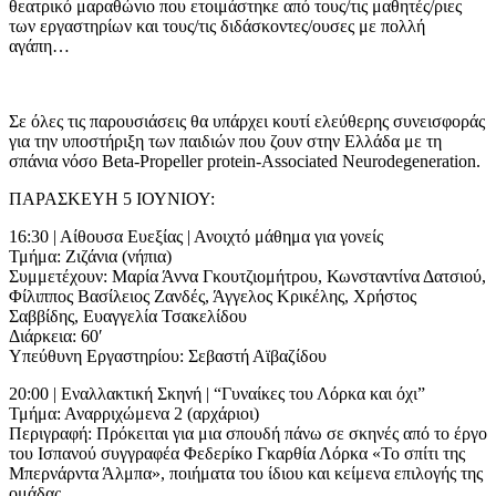
θεατρικό μαραθώνιο που ετοιμάστηκε από τους/τις μαθητές/ριες
των εργαστηρίων και τους/τις διδάσκοντες/ουσες με πολλή
αγάπη…
Σε όλες τις παρουσιάσεις θα υπάρχει κουτί ελεύθερης συνεισφοράς
για την υποστήριξη των παιδιών που ζουν στην Ελλάδα με τη
σπάνια νόσο Beta-Propeller protein-Associated Neurodegeneration.
ΠΑΡΑΣΚΕΥΗ 5 ΙΟΥΝΙΟΥ:
16:30 | Αίθουσα Ευεξίας | Ανοιχτό μάθημα για γονείς
Τμήμα: Ζιζάνια (νήπια)
Συμμετέχουν: Μαρία Άννα Γκουτζιομήτρου, Κωνσταντίνα Δατσιού,
Φίλιππος Βασίλειος Ζανδές, Άγγελος Κρικέλης, Χρήστος
Σαββίδης, Ευαγγελία Τσακελίδου
Διάρκεια: 60′
Υπεύθυνη Εργαστηρίου: Σεβαστή Αϊβαζίδου
20:00 | Εναλλακτική Σκηνή | “Γυναίκες του Λόρκα και όχι”
Τμήμα: Αναρριχώμενα 2 (αρχάριοι)
Περιγραφή: Πρόκειται για μια σπουδή πάνω σε σκηνές από το έργο
του Ισπανού συγγραφέα Φεδερίκο Γκαρθία Λόρκα «Το σπίτι της
Μπερνάρντα Άλμπα», ποιήματα του ίδιου και κείμενα επιλογής της
ομάδας.