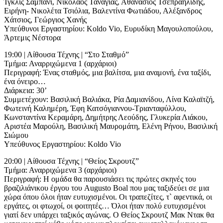
Ίγκλις Σαμπάνι, Νικόλαος Τανάγιας, Αθανάσιος Τσεπραηλίδης,
Ειρήνη- Νικολέτα Τσιόλια, Βαλεντίνα Φωτιάδου, Αλέξανδρος
Χάτσιος, Γεώργιος Χανής
Υπεύθυνοι Εργαστηρίου: Koldo Vio, Ευρυδίκη Μαγουλοπούλου,
Άρτεμις Νέστορα
19:00 | Αίθουσα Τέχνης | “Στο Σταθμό”
Τμήμα: Αναρριχώμενα 1 (αρχάριοι)
Περιγραφή: Ένας σταθμός, μια βαλίτσα, μια αναμονή, ένα ταξίδι,
ένα όνειρο…
Διάρκεια: 30’
Συμμετέχουν: Βασιλική Βαλιάκα, Ρία Δαμιανίδου, Λίνα Καλαϊτζή,
Φωτεινή Καλημέρη, Έφη Κατσόγιαννου-Τριανταφύλλου,
Κωνσταντίνα Κεραμάρη, Δημήτρης Λεούδης, Γλυκερία Λιάκου,
Αριστέα Μαρούλη, Βασιλική Μαυρομάτη, Ελένη Ρήνου, Βασιλική
Σιώμου
Υπεύθυνος Εργαστηρίου: Koldo Vio
20:00 | Αίθουσα Τέχνης | “Θείος Σκρουτζ”
Τμήμα: Αναρριχώμενα 3 (αρχάριοι)
Περιγραφή: Η ομάδα θα παρουσιάσει τις πρώτες σκηνές του
βραζιλιάνικου έργου του Augusto Boal που μας ταξιδεύει σε μια
χώρα όπου όλοι ήταν ευτυχισμένοι. Οι τραπεζίτες, τ` αφεντικά, οι
εργάτες, οι φτωχοί, οι φοιτητές… Όλοι ήταν πολύ ευτυχισμένοι
γιατί δεν υπάρχει ταξικός αγώνας. Ο Θείος Σκρουτζ Μακ Ντακ θα