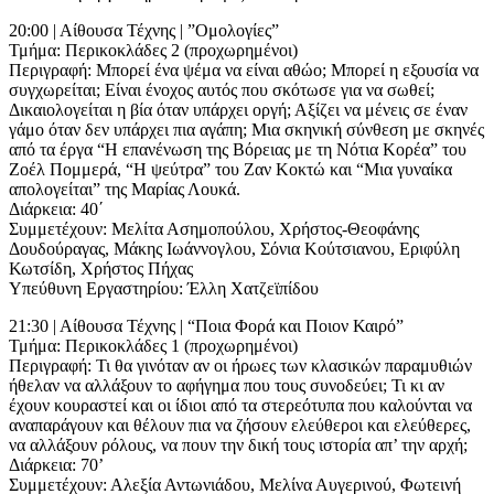
20:00 | Αίθουσα Τέχνης | ”Ομολογίες”
Τμήμα: Περικοκλάδες 2 (προχωρημένοι)
Περιγραφή: Μπορεί ένα ψέμα να είναι αθώο; Μπορεί η εξουσία να
συγχωρείται; Είναι ένοχος αυτός που σκότωσε για να σωθεί;
Δικαιολογείται η βία όταν υπάρχει οργή; Αξίζει να μένεις σε έναν
γάμο όταν δεν υπάρχει πια αγάπη; Μια σκηνική σύνθεση με σκηνές
από τα έργα “Η επανένωση της Βόρειας με τη Νότια Κορέα” του
Ζοέλ Πομμερά, “Η ψεύτρα” του Ζαν Κοκτώ και “Μια γυναίκα
απολογείται” της Μαρίας Λουκά.
Διάρκεια: 40΄
Συμμετέχουν: Μελίτα Ασημοπούλου, Χρήστος-Θεοφάνης
Δουδούραγας, Mάκης Ιωάννογλου, Σόνια Κούτσιανου, Εριφύλη
Κωτσίδη, Χρήστος Πήχας
Υπεύθυνη Εργαστηρίου: Έλλη Χατζεϊπίδου
21:30 | Αίθουσα Τέχνης | “Ποια Φορά και Ποιον Καιρό”
Τμήμα: Περικοκλάδες 1 (προχωρημένοι)
Περιγραφή: Τι θα γινόταν αν οι ήρωες των κλασικών παραμυθιών
ήθελαν να αλλάξουν το αφήγημα που τους συνοδεύει; Τι κι αν
έχουν κουραστεί και οι ίδιοι από τα στερεότυπα που καλούνται να
αναπαράγουν και θέλουν πια να ζήσουν ελεύθεροι και ελεύθερες,
να αλλάξουν ρόλους, να πουν την δική τους ιστορία απ’ την αρχή;
Διάρκεια: 70’
Συμμετέχουν: Αλεξία Αντωνιάδου, Μελίνα Αυγερινού, Φωτεινή