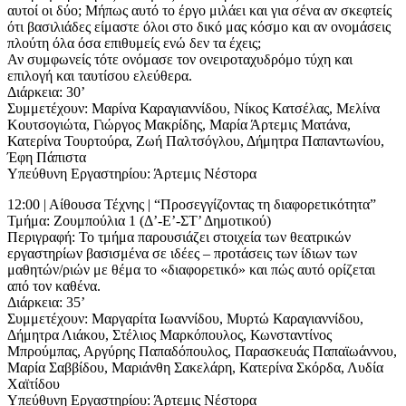
αυτοί οι δύο; Μήπως αυτό το έργο μιλάει και για σένα αν σκεφτείς
ότι βασιλιάδες είμαστε όλοι στο δικό μας κόσμο και αν ονομάσεις
πλούτη όλα όσα επιθυμείς ενώ δεν τα έχεις;
Αν συμφωνείς τότε ονόμασε τον ονειροταχυδρόμο τύχη και
επιλογή και ταυτίσου ελεύθερα.
Διάρκεια: 30’
Συμμετέχουν: Μαρίνα Καραγιαννίδου, Νίκος Κατσέλας, Μελίνα
Κουτσογιώτα, Γιώργος Μακρίδης, Μαρία Άρτεμις Ματάνα,
Κατερίνα Τουρτούρα, Ζωή Παλτσόγλου, Δήμητρα Παπαντωνίου,
Έφη Πάπιστα
Υπεύθυνη Εργαστηρίου: Άρτεμις Νέστορα
12:00 | Αίθουσα Τέχνης | “Προσεγγίζοντας τη διαφορετικότητα”
Τμήμα: Ζουμπούλια 1 (Δ’-Ε’-ΣΤ’ Δημοτικού)
Περιγραφή: Το τμήμα παρουσιάζει στοιχεία των θεατρικών
εργαστηρίων βασισμένα σε ιδέες – προτάσεις των ίδιων των
μαθητών/ριών με θέμα το «διαφορετικό» και πώς αυτό ορίζεται
από τον καθένα.
Διάρκεια: 35’
Συμμετέχουν: Μαργαρίτα Ιωαννίδου, Μυρτώ Καραγιαννίδου,
Δήμητρα Λιάκου, Στέλιος Μαρκόπουλος, Κωνσταντίνος
Μπρούμπας, Αργύρης Παπαδόπουλος, Παρασκευάς Παπαϊωάννου,
Μαρία Σαββίδου, Μαριάνθη Σακελάρη, Κατερίνα Σκόρδα, Λυδία
Χαϊτίδου
Υπεύθυνη Εργαστηρίου: Άρτεμις Νέστορα