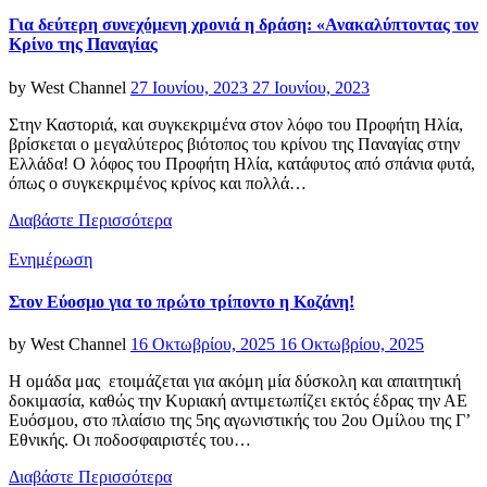
Για δεύτερη συνεχόμενη χρονιά η δράση: «Ανακαλύπτοντας τον
Κρίνο της Παναγίας
Posted
by
West Channel
27 Ιουνίου, 2023
27 Ιουνίου, 2023
on
Στην Καστοριά, και συγκεκριμένα στον λόφο του Προφήτη Ηλία,
βρίσκεται ο μεγαλύτερος βιότοπος του κρίνου της Παναγίας στην
Ελλάδα! Ο λόφος του Προφήτη Ηλία, κατάφυτος από σπάνια φυτά,
όπως ο συγκεκριμένος κρίνος και πολλά…
Διαβάστε Περισσότερα
Categories
Ενημέρωση
Στον Εύοσμο για το πρώτο τρίποντο η Κοζάνη!
Posted
by
West Channel
16 Οκτωβρίου, 2025
16 Οκτωβρίου, 2025
on
Η ομάδα μας ετοιμάζεται για ακόμη μία δύσκολη και απαιτητική
δοκιμασία, καθώς την Κυριακή αντιμετωπίζει εκτός έδρας την ΑΕ
Ευόσμου, στο πλαίσιο της 5ης αγωνιστικής του 2ου Ομίλου της Γ’
Εθνικής. Οι ποδοσφαιριστές του…
Διαβάστε Περισσότερα