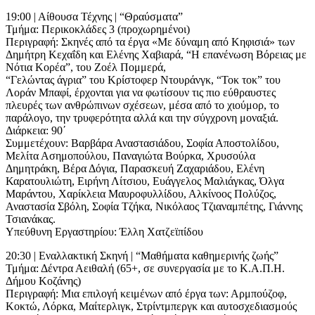
19:00 | Αίθουσα Τέχνης | “Θραύσματα”
Τμήμα: Περικοκλάδες 3 (προχωρημένοι)
Περιγραφή: Σκηνές από τα έργα «Με δύναμη από Κηφισιά» των
Δημήτρη Κεχαΐδη και Ελένης Χαβιαρά, “Η επανένωση Βόρειας με
Νότια Κορέα”, του Ζοέλ Πομμερά,
“Γελώντας άγρια” του Κρίστοφερ Ντουράνγκ, “Τοκ τοκ” του
Λοράν Μπαφί, έρχονται για να φωτίσουν τις πιο εύθραυστες
πλευρές των ανθρώπινων σχέσεων, μέσα από το χιούμορ, το
παράλογο, την τρυφερότητα αλλά και την σύγχρονη μοναξιά.
Διάρκεια: 90΄
Συμμετέχουν: Βαρβάρα Αναστασιάδου, Σοφία Αποστολίδου,
Μελίτα Ασημοπούλου, Παναγιώτα Βούρκα, Χρυσούλα
Δημητράκη, Βέρα Δόγια, Παρασκευή Ζαχαριάδου, Ελένη
Καρατουλιώτη, Ειρήνη Λίτσιου, Ευάγγελος Μαλιάγκας, Όλγα
Μαράντου, Χαρίκλεια Μαυροφυλλίδου, Αλκίνοος Πολύζος,
Αναστασία Σβόλη, Σοφία Τζήκα, Νικόλαος Τζιαναμπέτης, Γιάννης
Τσιανάκας.
Υπεύθυνη Εργαστηρίου: Έλλη Χατζεϊπίδου
20:30 | Εναλλακτική Σκηνή | “Μαθήματα καθημερινής ζωής”
Τμήμα: Δέντρα Αειθαλή (65+, σε συνεργασία με το Κ.Α.Π.Η.
Δήμου Κοζάνης)
Περιγραφή: Μια επιλογή κειμένων από έργα των: Αρμπούζοφ,
Κοκτώ, Λόρκα, Μαίτερλιγκ, Στρίντμπεργκ και αυτοσχεδιασμούς