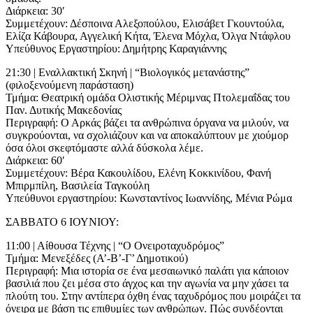
Διάρκεια: 30′
Συμμετέχουν: Δέσποινα Αλεξοπούλου, Ελισάβετ Γκουντούλα,
Ελίζα Κάβουρα, Αγγελική Κήτα, Έλενα Μόχλα, Όλγα Ντάφλου
Υπεύθυνος Εργαστηρίου: Δημήτρης Καραγιάννης
21:30 | Εναλλακτική Σκηνή | “Βιολογικός μετανάστης”
(φιλοξενούμενη παράσταση)
Τμήμα: Θεατρική ομάδα Ολιστικής Μέριμνας Πτολεμαΐδας του
Παν. Δυτικής Μακεδονίας
Περιγραφή: Ο Αρκάς βάζει τα ανθρώπινα όργανα να μιλούν, να
συγκρούονται, να σχολιάζουν και να αποκαλύπτουν με χιούμορ
όσα όλοι σκεφτόμαστε αλλά δύσκολα λέμε.
Διάρκεια: 60′
Συμμετέχουν: Βέρα Κακουλίδου, Ελένη Κοκκινίδου, Φανή
Μπιρμπίλη, Βασιλεία Ταγκούλη
Υπεύθυνοι εργαστηρίου: Κωνσταντίνος Ιωαννίδης, Μένια Ρώμα
ΣΑΒΒΑΤΟ 6 ΙΟΥΝΙΟΥ:
11:00 | Αίθουσα Τέχνης | “Ο Ονειροταχυδρόμος”
Τμήμα: Μενεξέδες (Α’-Β’-Γ’ Δημοτικού)
Περιγραφή: Μια ιστορία σε ένα μεσαιωνικό παλάτι για κάποιον
βασιλιά που ζει μέσα στο άγχος και την αγωνία να μην χάσει τα
πλούτη του. Στην αντίπερα όχθη ένας ταχυδρόμος που μοιράζει τα
όνειρα με βάση τις επιθυμίες των ανθρώπων. Πώς συνδέονται