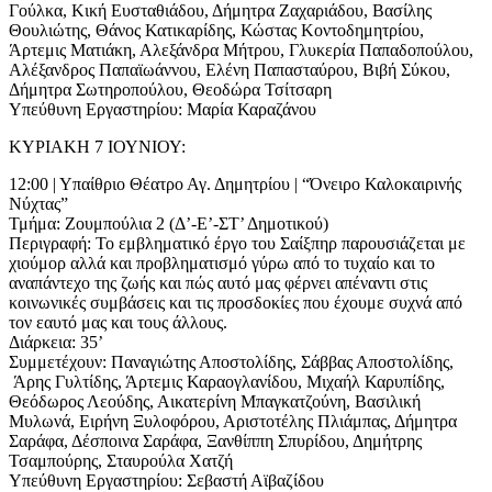
Γούλκα, Κική Ευσταθιάδου, Δήμητρα Ζαχαριάδου, Βασίλης
Θουλιώτης, Θάνος Κατικαρίδης, Κώστας Κοντοδημητρίου,
Άρτεμις Ματιάκη, Αλεξάνδρα Μήτρου, Γλυκερία Παπαδοπούλου,
Αλέξανδρος Παπαϊωάννου, Ελένη Παπασταύρου, Βιβή Σύκου,
Δήμητρα Σωτηροπούλου, Θεοδώρα Τσίτσαρη
Υπεύθυνη Εργαστηρίου: Μαρία Καραζάνου
ΚΥΡΙΑΚΗ 7 ΙΟΥΝΙΟΥ:
12:00 | Υπαίθριο Θέατρο Αγ. Δημητρίου | “Όνειρο Καλοκαιρινής
Νύχτας”
Τμήμα: Ζουμπούλια 2 (Δ’-Ε’-ΣΤ’ Δημοτικού)
Περιγραφή: Το εμβληματικό έργο του Σαίξπηρ παρουσιάζεται με
χιούμορ αλλά και προβληματισμό γύρω από το τυχαίο και το
αναπάντεχο της ζωής και πώς αυτό μας φέρνει απέναντι στις
κοινωνικές συμβάσεις και τις προσδοκίες που έχουμε συχνά από
τον εαυτό μας και τους άλλους.
Διάρκεια: 35’
Συμμετέχουν: Παναγιώτης Αποστολίδης, Σάββας Αποστολίδης,
Άρης Γυλτίδης, Άρτεμις Καραογλανίδου, Μιχαήλ Καρυπίδης,
Θεόδωρος Λεούδης, Αικατερίνη Μπαγκατζούνη, Βασιλική
Μυλωνά, Ειρήνη Ξυλοφόρου, Αριστοτέλης Πλιάμπας, Δήμητρα
Σαράφα, Δέσποινα Σαράφα, Ξανθίππη Σπυρίδου, Δημήτρης
Τσαμπούρης, Σταυρούλα Χατζή
Υπεύθυνη Εργαστηρίου: Σεβαστή Αϊβαζίδου