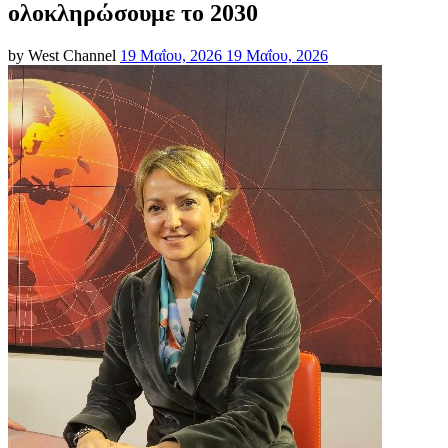
ολοκληρώσουμε το 2030
Posted
by
West Channel
19 Μαΐου, 2026
19 Μαΐου, 2026
on