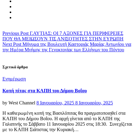
Previous Post
Γ.ΑΥΤΙΑΣ: ΟΙ 7 ΑΞΟΝΕΣ ΓΙΑ ΠΕΡΙΦΕΡΕΙΕΣ
ΠΟΥ ΘΑ ΜΕΙΩΣΟΥΝ ΤΙΣ ΑΝΙΣΟΤΗΤΕΣ ΣΤΗΝ ΕΥΡΩΠΗ
Next Post
Μήνυμα της Βουλευτή Καστοριάς Μαρίας Αντωνίου για
την Ημέρα Μνήμης της Γενοκτονίας των Ελλήνων του Πόντου
Σχετικά άρθρα
Categories
Ενημέρωση
Κοπή πίτας στα ΚΑΠΗ του Δήμου Βοΐου
Posted
by
West Channel
8 Ιανουαρίου, 2025
8 Ιανουαρίου, 2025
on
Η καθιερωμένη κοπή της Βασιλόπιτας θα πραγματοποιηθεί στα
ΚΑΠΗ του Δήμου Βοΐου. Η αρχή γίνεται από το ΚΑΠΗ της
Γαλατινής το Σάββατο 11 Ιανουαρίου 2025 στις 18:30. Συνεχίζεται
με το ΚΑΠΗ Σιάτιστας την Κυριακή…