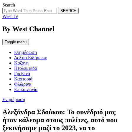
Search
SEARCH
West Tv
By West Channel
Toggle menu
Ενημέρωση
Δελτία Ειδήσεων
Κοζάνη
Πτολεμαϊδα
Γρεβενά
Καστοριά
Φλώρινα
Επικοινωνία
Categories
Ενημέρωση
Αλεξάνδρα Σδούκου: Το συνέδριό μας
ήταν κάλεσμα στους πολίτες, αυτό που
ξεκινήσαμε μαζί το 2023, να το