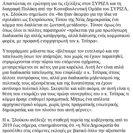
Απαντώντας σε ερώτηση για τις εξελίξεις στον ΣΥΡΙΖΑ και τη
διαγραφή Πολάκη από την Κοινοβουλευτική Ομάδα του ΣΥΡΙΖΑ,
η κ. Σδούκου σημείωσε ότι «θα ήταν άκομψο για την ίδια να
σχολιάσει ως Εκπρόσωπος Τύπου της Νέας Δημοκρατίας ένα
κόμμα που διαλύεται σε ζωντανή μετάδοση». Τόνισε όμως ότι
όπως όλοι οι πολίτες παρατηρούν «πρόκειται για μια πρωτόγνωρη
διαδικασία όχι απλής κατάργησης, αλλά διάλυσης ενός κομματικού
φορέα, με προφανή ενορχηστρωτή τον κ. Τσίπρα».
Υπογράμμισε μάλιστα πως «βλέπουμε τον ευτελισμό και την
ταπείνωση όσων τον απάρτιζαν, που χωρίς να έχουν παραιτηθεί,
στριμώχνονται στην πόρτα του επόμενου σχήματος,
μετατρεπόμενοι σε ικέτες για μια καρέκλα. Αυτή δεν είναι απλά
μια διαδικασία ταπείνωσης που επιφύλαξε ο κ. Τσίπρας στους
άλλοτε συντρόφους του, αλλά μια διαδικασία μηδενισμού της
πολιτικής τους αξιοπρέπειας και της δυνατότητας να έχουν
αυτόνομο πολιτικό λόγο. Σκεφτείτε και κάτι ακόμα, αν αυτή είναι η
θέση που ετοιμάζει για τους πρώην συνεργάτες του ο κ. Τσίπρας τι
κόμμα άραγε επιθυμεί πραγματικά; Μήπως ένα απόλυτα
αρχηγοκεντρικό κόμμα, χωρίς ίχνος πραγματικής εσωτερικής
δημοκρατίας και τον πλούτο που αυτή φέρνει;».
Η κ. Σδούκου ανέδειξε τη σταθερή πορεία της κυβέρνησης από το
2019 έως σήμερα, επισημαίνοντας ότι «η Νέα Δημοκρατία θα
προσέλθει στις επόμενες εκλογές με βασικό όπλο την αξιοπιστία