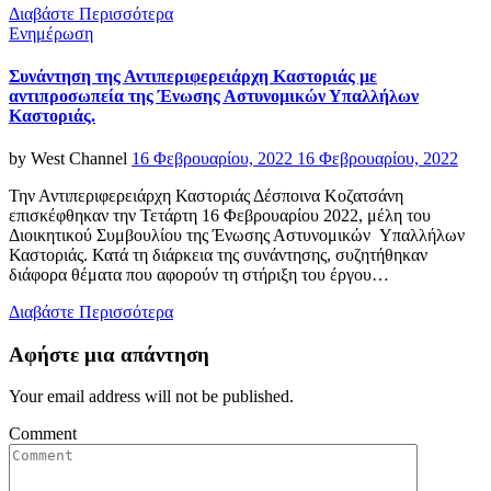
Διαβάστε Περισσότερα
Categories
Ενημέρωση
Συνάντηση της Αντιπεριφερειάρχη Καστοριάς με
αντιπροσωπεία της Ένωσης Αστυνομικών Υπαλλήλων
Καστοριάς.
Posted
by
West Channel
16 Φεβρουαρίου, 2022
16 Φεβρουαρίου, 2022
on
Την Αντιπεριφερειάρχη Καστοριάς Δέσποινα Κοζατσάνη
επισκέφθηκαν την Τετάρτη 16 Φεβρουαρίου 2022, μέλη του
Διοικητικού Συμβουλίου της Ένωσης Αστυνομικών Υπαλλήλων
Καστοριάς. Κατά τη διάρκεια της συνάντησης, συζητήθηκαν
διάφορα θέματα που αφορούν τη στήριξη του έργου…
Διαβάστε Περισσότερα
Αφήστε μια απάντηση
Your email address will not be published.
Comment