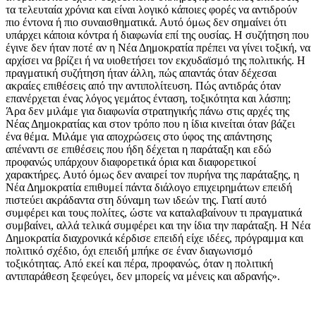
τα τελευταία χρόνια και είναι λογικό κάποιες φορές να αντιδρούν
πιο έντονα ή πιο συναισθηματικά. Αυτό όμως δεν σημαίνει ότι
υπάρχει κάποια κόντρα ή διαφωνία επί της ουσίας. Η συζήτηση που
έγινε δεν ήταν ποτέ αν η Νέα Δημοκρατία πρέπει να γίνει τοξική, να
αρχίσει να βρίζει ή να υιοθετήσει τον εκχυδαϊσμό της πολιτικής. Η
πραγματική συζήτηση ήταν άλλη, πώς απαντάς όταν δέχεσαι
ακραίες επιθέσεις από την αντιπολίτευση. Πώς αντιδράς όταν
επανέρχεται ένας λόγος γεμάτος ένταση, τοξικότητα και λάσπη;
Άρα δεν μιλάμε για διαφωνία στρατηγικής πάνω στις αρχές της
Νέας Δημοκρατίας και στον τρόπο που η ίδια κινείται όταν βάζει
ένα θέμα. Μιλάμε για αποχρώσεις στο ύφος της απάντησης
απέναντι σε επιθέσεις που ήδη δέχεται η παράταξη και εδώ
προφανώς υπάρχουν διαφορετικά όρια και διαφορετικοί
χαρακτήρες. Αυτό όμως δεν αναιρεί τον πυρήνα της παράταξης, η
Νέα Δημοκρατία επιθυμεί πάντα διάλογο επιχειρημάτων επειδή
πιστεύει ακράδαντα στη δύναμη των ιδεών της. Γιατί αυτό
συμφέρει και τους πολίτες, ώστε να καταλαβαίνουν τι πραγματικά
συμβαίνει, αλλά τελικά συμφέρει και την ίδια την παράταξη. Η Νέα
Δημοκρατία διαχρονικά κέρδισε επειδή είχε ιδέες, πρόγραμμα και
πολιτικό σχέδιο, όχι επειδή μπήκε σε έναν διαγωνισμό
τοξικότητας. Από εκεί και πέρα, προφανώς, όταν η πολιτική
αντιπαράθεση ξεφεύγει, δεν μπορείς να μένεις και αδρανής».