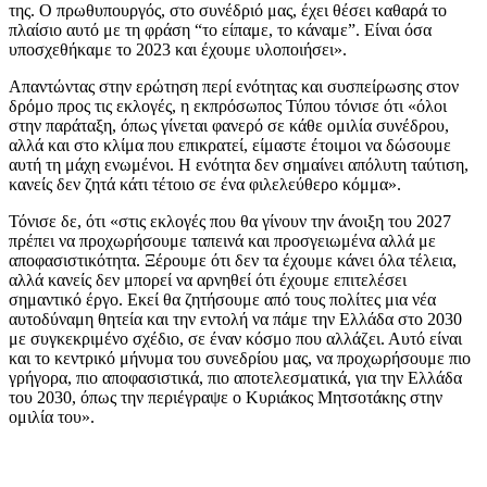
της. Ο πρωθυπουργός, στο συνέδριό μας, έχει θέσει καθαρά το
πλαίσιο αυτό με τη φράση “το είπαμε, το κάναμε”. Είναι όσα
υποσχεθήκαμε το 2023 και έχουμε υλοποιήσει».
Απαντώντας στην ερώτηση περί ενότητας και συσπείρωσης στον
δρόμο προς τις εκλογές, η εκπρόσωπος Τύπου τόνισε ότι «όλοι
στην παράταξη, όπως γίνεται φανερό σε κάθε ομιλία συνέδρου,
αλλά και στο κλίμα που επικρατεί, είμαστε έτοιμοι να δώσουμε
αυτή τη μάχη ενωμένοι. Η ενότητα δεν σημαίνει απόλυτη ταύτιση,
κανείς δεν ζητά κάτι τέτοιο σε ένα φιλελεύθερο κόμμα».
Τόνισε δε, ότι «στις εκλογές που θα γίνουν την άνοιξη του 2027
πρέπει να προχωρήσουμε ταπεινά και προσγειωμένα αλλά με
αποφασιστικότητα. Ξέρουμε ότι δεν τα έχουμε κάνει όλα τέλεια,
αλλά κανείς δεν μπορεί να αρνηθεί ότι έχουμε επιτελέσει
σημαντικό έργο. Εκεί θα ζητήσουμε από τους πολίτες μια νέα
αυτοδύναμη θητεία και την εντολή να πάμε την Ελλάδα στο 2030
με συγκεκριμένο σχέδιο, σε έναν κόσμο που αλλάζει. Αυτό είναι
και το κεντρικό μήνυμα του συνεδρίου μας, να προχωρήσουμε πιο
γρήγορα, πιο αποφασιστικά, πιο αποτελεσματικά, για την Ελλάδα
του 2030, όπως την περιέγραψε ο Κυριάκος Μητσοτάκης στην
ομιλία του».