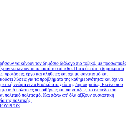
ειρήσουν να κάνουν τον δημόσιο διάλογο πιο τοξικό, με προσωπικές
ουν να κινούνται σε αυτό το επίπεδο. Πιστεύω ότι η δημοκρατία
, προτάσεις, έργο και αλήθειες και όχι με φανατισμό και
ούσει λύσεις για τα προβλήματα της καθημερινότητας και όχι να
ρετική γνώμη είναι βασικό στοιχείο της δημοκρατίας. Εκείνο που
α από πολιτικές πεποιθήσεις και παρατάξεις, το επίπεδο του
αι πολιτικό πολιτισμό. Και πάνω απ’ όλα αξίζουν ουσιαστική
ία της πολιτικής.
ΥΠΟΥΡΓΟΣ