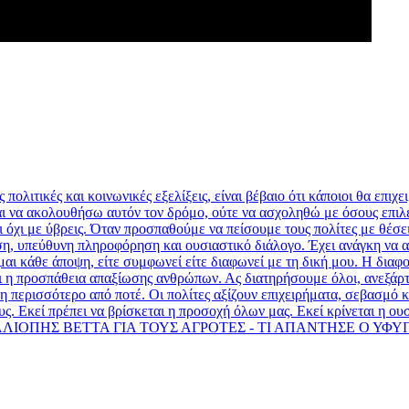
ολιτικές και κοινωνικές εξελίξεις, είναι βέβαιο ότι κάποιοι θα επιχ
ι να ακολουθήσω αυτόν τον δρόμο, ούτε να ασχοληθώ με όσους επιλέγ
 όχι με ύβρεις. Όταν προσπαθούμε να πείσουμε τους πολίτες με θέσεις
, υπεύθυνη πληροφόρηση και ουσιαστικό διάλογο. Έχει ανάγκη να ακ
αι κάθε άποψη, είτε συμφωνεί είτε διαφωνεί με τη δική μου. Η διαφο
ι η προσπάθεια απαξίωσης ανθρώπων. Ας διατηρήσουμε όλοι, ανεξάρτητ
η περισσότερο από ποτέ. Οι πολίτες αξίζουν επιχειρήματα, σεβασμό κ
ς. Εκεί πρέπει να βρίσκεται η προσοχή όλων μας. Εκεί κρίνεται η ουσ
ΛΙΟΠΗΣ ΒΕΤΤΑ ΓΙΑ ΤΟΥΣ ΑΓΡΟΤΕΣ - ΤΙ ΑΠΑΝΤΗΣΕ Ο ΥΦ