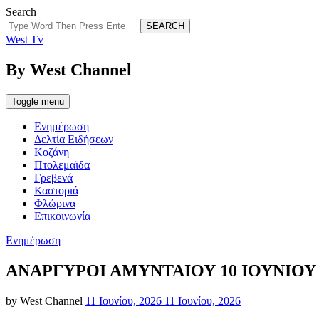
Search
SEARCH
West Tv
By West Channel
Toggle menu
Ενημέρωση
Δελτία Ειδήσεων
Κοζάνη
Πτολεμαϊδα
Γρεβενά
Καστοριά
Φλώρινα
Επικοινωνία
Categories
Ενημέρωση
ΑΝΑΡΓΥΡΟΙ ΑΜΥΝΤΑΙΟΥ 10 ΙΟΥΝΙΟΥ 2
Posted
by
West Channel
11 Ιουνίου, 2026
11 Ιουνίου, 2026
on