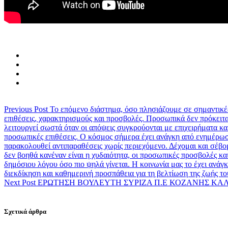
Previous Post
Το επόμενο διάστημα, όσο πλησιάζουμε σε σημαντικές π
επιθέσεις, χαρακτηρισμούς και προσβολές. Προσωπικά δεν πρόκειτα
λειτουργεί σωστά όταν οι απόψεις συγκρούονται με επιχειρήματα και
προσωπικές επιθέσεις. Ο κόσμος σήμερα έχει ανάγκη από ενημέρωση
παρακολουθεί αντιπαραθέσεις χωρίς περιεχόμενο. Δέχομαι και σέβομ
δεν βοηθά κανέναν είναι η χυδαιότητα, οι προσωπικές προσβολές κα
δημόσιου λόγου όσο πιο ψηλά γίνεται. Η κοινωνία μας το έχει ανάγκ
διεκδίκηση και καθημερινή προσπάθεια για τη βελτίωση της ζωής του
Next Post
ΕΡΩΤΗΣΗ ΒΟΥΛΕΥΤΗ ΣΥΡΙΖΑ Π.Ε ΚΟΖΑΝΗΣ ΚΑΛ
Σχετικά άρθρα