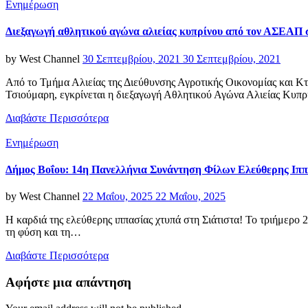
Categories
Ενημέρωση
Διεξαγωγή αθλητικού αγώνα αλιείας κυπρίνου από τον ΑΣΕΑΠ 
Posted
by
West Channel
30 Σεπτεμβρίου, 2021
30 Σεπτεμβρίου, 2021
on
Από το Τμήμα Αλιείας της Διεύθυνσης Αγροτικής Οικονομίας και Κ
Τσιούμαρη, εγκρίνεται η διεξαγωγή Αθλητικού Αγώνα Αλιείας Κυπρ
Διαβάστε Περισσότερα
Categories
Ενημέρωση
Δήμος Βοΐου: 14η Πανελλήνια Συνάντηση Φίλων Ελεύθερης Ιππ
Posted
by
West Channel
22 Μαΐου, 2025
22 Μαΐου, 2025
on
Η καρδιά της ελεύθερης ιππασίας χτυπά στη Σιάτιστα! Το τριήμερο
τη φύση και τη…
Διαβάστε Περισσότερα
Αφήστε μια απάντηση