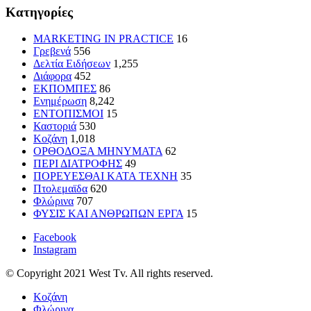
Kατηγορίες
MARKETING IN PRACTICE
16
Γρεβενά
556
Δελτία Ειδήσεων
1,255
Διάφορα
452
ΕΚΠΟΜΠΕΣ
86
Ενημέρωση
8,242
ΕΝΤΟΠΙΣΜΟΙ
15
Καστοριά
530
Κοζάνη
1,018
ΟΡΘΟΔΟΞΑ ΜΗΝΥΜΑΤΑ
62
ΠΕΡΙ ΔΙΑΤΡΟΦΗΣ
49
ΠΟΡΕΥΕΣΘΑΙ ΚΑΤΑ ΤΕΧΝΗ
35
Πτολεμαϊδα
620
Φλώρινα
707
ΦΥΣΙΣ ΚΑΙ ΑΝΘΡΩΠΩΝ ΕΡΓΑ
15
Facebook
Instagram
© Copyright 2021 West Tv. All rights reserved.
Κοζάνη
Φλώρινα