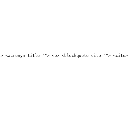
"> <acronym title=""> <b> <blockquote cite=""> <cite>