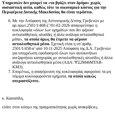
Υπηρεσιών δεν μπορεί να «τα βγάζει στον δρόμο» χωρίς
ουσιαστική αιτία, καθώς τότε το οικονομικό κόστος για την
Περιφέρεια Δυτικής Μακεδονίας θα είναι τεράστιο.
Με την Απόφαση της Αστυνομικής Δ/νσης Γρεβενών με
αρ.πρωτ.2501/1/468-ζ’/01-02-2026 απαγορεύτηκε η
κυκλοφορία
«όλων των οχημάτων που δεν φέρουν
αντιολισθητικές αλυσίδες ή άλλα ανάλογα αντιολισθητικά
μέσα»
,
τα οποία όμως θα έπρεπε να φέρουν
αντιολισθητικά μέσα.
Σχετική είναι η υπ΄αριθμ.
2501/1/458-α’ από 10-11-2025 Απόφαση της Δ.Α. Γρεβενών
για υποχρέωση εφοδιασμού όλων των αυτοκινήτων
ανεξαρτήτου κατηγορίας με αντιολισθητικές αλυσίδες ή άλλα
ανάλογα αντιολισθητικά μέσα (ΑΔΑ: ΨΞ2Μ46ΜΤΛΒ-
ΚΜ3).
Επομένως, η απαγόρευση της κυκλοφορίας αφορούσε τα μη
νόμιμα κυκλοφορούντα οχήματα,
τα οποία κακώς
υπερασπίζεστε.
κ. Κασαπίδη,
ελάτε στον κόσμο της πραγματικότητας χωρίς ανακρίβειες.