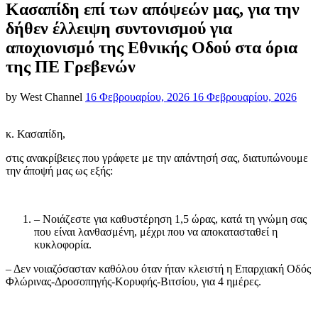
Κασαπίδη επί των απόψεών μας, για την
δήθεν έλλειψη συντονισμού για
αποχιονισμό της Εθνικής Οδού στα όρια
της ΠΕ Γρεβενών
Posted
by
West Channel
16 Φεβρουαρίου, 2026
16 Φεβρουαρίου, 2026
on
κ. Κασαπίδη,
στις ανακρίβειες που γράφετε με την απάντησή σας, διατυπώνουμε
την άποψή μας ως εξής:
– Νοιάζεστε για καθυστέρηση 1,5 ώρας, κατά τη γνώμη σας
που είναι λανθασμένη, μέχρι που να αποκατασταθεί η
κυκλοφορία.
– Δεν νοιαζόσασταν καθόλου όταν ήταν κλειστή η Επαρχιακή Οδός
Φλώρινας-Δροσοπηγής-Κορυφής-Βιτσίου, για 4 ημέρες.