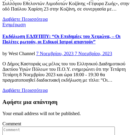
Συλλόγου Εθελοντών Αιμοδοτών Κοζάνης «Γέφυρα Ζωής», στην
οδό Παύλου Χαρίση 23 στην Κοζάνη, σε συνεργασία με…
Διαβάστε Περισσότερα
Categories
Ενημέρωση
Εκδήλωση ΕΔΔΥΠΠΥ: “Οι Επιδημίες του Χειμώνα, – Οι
Πολίτες ρωτούν, οι Ειδικοί Ιατροί απαντούν”
Posted
by
West Channel
7 Νοεμβρίου, 2023
7 Νοεμβρίου, 2023
on
Ο Δήμος Καστοριάς ως μέλος του του Ελληνικού Διαδημοτικού
Δικτύου Υγιών Πόλεων του Π.Ο.Υ. ενημερώνει ότι την Τετάρτη
Τετάρτη 8 Νοεμβρίου 2023 και ώρα 18:00 - 19:30 θα
πραγματοποιηθεί διαδικτυακή εκδήλωση με τίτλο: “Οι…
Διαβάστε Περισσότερα
Αφήστε μια απάντηση
Your email address will not be published.
Comment