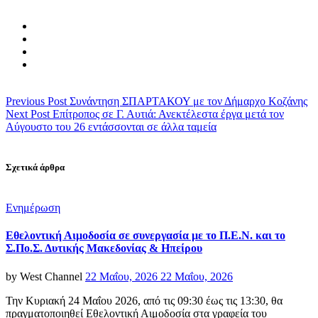
Previous Post
Συνάντηση ΣΠΑΡΤΑΚΟΥ με τον Δήμαρχο Κοζάνης
Next Post
Eπίτροπος σε Γ. Αυτιά: Ανεκτέλεστα έργα μετά τον
Αύγουστο του 26 εντάσσονται σε άλλα ταμεία
Σχετικά άρθρα
Categories
Ενημέρωση
Εθελοντική Αιμοδοσία σε συνεργασία με το Π.Ε.Ν. και το
Σ.Πο.Σ. Δυτικής Μακεδονίας & Ηπείρου
Posted
by
West Channel
22 Μαΐου, 2026
22 Μαΐου, 2026
on
Την Κυριακή 24 Μαΐου 2026, από τις 09:30 έως τις 13:30, θα
πραγματοποιηθεί Εθελοντική Αιμοδοσία στα γραφεία του