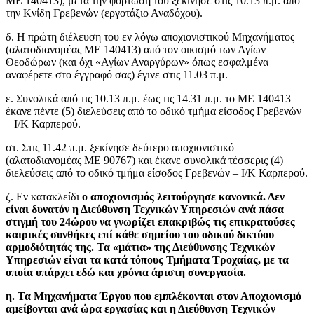
ΜΕ 140413), μετά την φόρτωσή του ξεκίνησε στις 10.13 π.μ. από
την Κνίδη Γρεβενών (εργοτάξιο Αναδόχου).
δ. Η πρώτη διέλευση του εν λόγω αποχιονιστικού Μηχανήματος
(αλατοδιανομέας ΜΕ 140413) από τον οικισμό των Αγίων
Θεοδώρων (και όχι «Αγίων Αναργύρων» όπως εσφαλμένα
αναφέρετε στο έγγραφό σας) έγινε στις 11.03 π.μ.
ε. Συνολικά από τις 10.13 π.μ. έως τις 14.31 π.μ. το ΜΕ 140413
έκανε πέντε (5) διελεύσεις από το οδικό τμήμα είσοδος Γρεβενών
– Ι/Κ Καρπερού.
στ. Στις 11.42 π.μ. ξεκίνησε δεύτερο αποχιονιστικό
(αλατοδιανομέας ΜΕ 90767) και έκανε συνολικά τέσσερις (4)
διελεύσεις από το οδικό τμήμα είσοδος Γρεβενών – Ι/Κ Καρπερού.
ζ. Εν κατακλείδι
ο αποχιονισμός λειτούργησε κανονικά. Δεν
είναι δυνατόν η Διεύθυνση Τεχνικών Υπηρεσιών ανά πάσα
στιγμή του 24ώρου να γνωρίζει επακριβώς τις επικρατούσες
καιρικές συνθήκες επί κάθε σημείου του οδικού δικτύου
αρμοδιότητάς της. Τα «μάτια» της Διεύθυνσης Τεχνικών
Υπηρεσιών είναι τα κατά τόπους Τμήματα Τροχαίας, με τα
οποία υπάρχει εδώ και χρόνια άριστη συνεργασία.
η. Τα Μηχανήματα Έργου που εμπλέκονται στον Αποχιονισμό
αμείβονται ανά ώρα εργασίας και η Διεύθυνση Τεχνικών