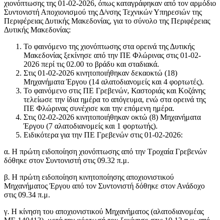
χιονόπτωσης της 01-02-2026, όπως καταγράφηκαν από τον αρμόδιο
Συντονιστή Αποχιονισμού της Δ/νσης Τεχνικών Υπηρεσιών της
Περιφέρειας Δυτικής Μακεδονίας, για το σύνολο της Περιφέρειας
Δυτικής Μακεδονίας:
Το φαινόμενο της χιονόπτωσης στα ορεινά της Δυτικής
Μακεδονίας ξεκίνησε από την ΠΕ Φλώρινας στις 01-02-
2026 περί τις 02.00 το βράδυ και σταδιακά.
Στις 01-02-2026 κινητοποιήθηκαν δεκαοκτώ (18)
Μηχανήματα Έργου (14 αλατοδιανομείς και 4 φορτωτές).
Το φαινόμενο στις ΠΕ Γρεβενών, Καστοριάς και Κοζάνης
τελείωσε την ίδια ημέρα το απόγευμα, ενώ στα ορεινά της
ΠΕ Φλώρινας συνέχισε και την επόμενη ημέρα.
Στις 02-02-2026 κινητοποιήθηκαν οκτώ (8) Μηχανήματα
Έργου (7 αλατοδιανομείς και 1 φορτωτής).
Ειδικότερα για την ΠΕ Γρεβενών στις 01-02-2026:
α. Η πρώτη ειδοποίηση χιονόπτωσης από την Τροχαία Γρεβενών
δόθηκε στον Συντονιστή στις 09.32 π.μ.
β. Η πρώτη ειδοποίηση κινητοποίησης αποχιονιστικού
Μηχανήματος Έργου από τον Συντονιστή δόθηκε στον Ανάδοχο
στις 09.34 π.μ.
γ. Η κίνηση του αποχιονιστικού Μηχανήματος (αλατοδιανομέας