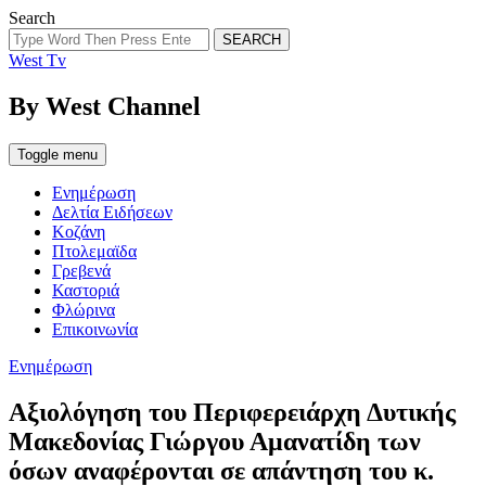
Search
SEARCH
West Tv
By West Channel
Toggle menu
Ενημέρωση
Δελτία Ειδήσεων
Κοζάνη
Πτολεμαϊδα
Γρεβενά
Καστοριά
Φλώρινα
Επικοινωνία
Categories
Ενημέρωση
Αξιολόγηση του Περιφερειάρχη Δυτικής
Μακεδονίας Γιώργου Αμανατίδη των
όσων αναφέρονται σε απάντηση του κ.