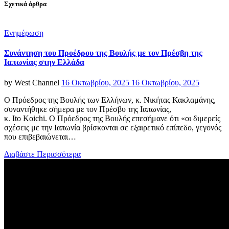
Σχετικά άρθρα
Categories
Ενημέρωση
Συνάντηση του Προέδρου της Βουλής με τον Πρέσβη της
Ιαπωνίας στην Ελλάδα
Posted
by
West Channel
16 Οκτωβρίου, 2025
16 Οκτωβρίου, 2025
on
Ο Πρόεδρος της Βουλής των Ελλήνων, κ. Νικήτας Κακλαμάνης,
συναντήθηκε σήμερα με τον Πρέσβυ της Ιαπωνίας,
κ. Ito Koichi. O Πρόεδρος της Βουλής επεσήμανε ότι «οι διμερείς
σχέσεις με την Ιαπωνία βρίσκονται σε εξαιρετικό επίπεδο, γεγονός
που επιβεβαιώνεται…
Διαβάστε Περισσότερα