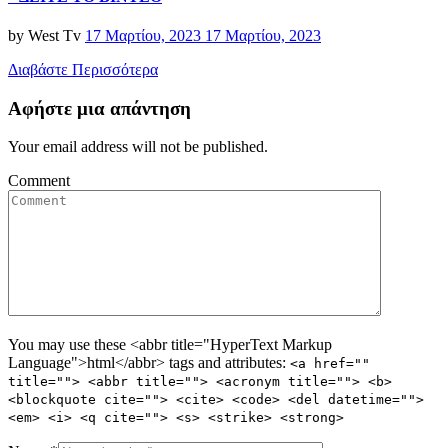
Posted
by
West Tv
17 Μαρτίου, 2023
17 Μαρτίου, 2023
on
Διαβάστε Περισσότερα
Αφήστε μια απάντηση
Your email address will not be published.
Comment
You may use these <abbr title="HyperText Markup
Language">html</abbr> tags and attributes:
<a href=""
title=""> <abbr title=""> <acronym title=""> <b>
<blockquote cite=""> <cite> <code> <del datetime="">
<em> <i> <q cite=""> <s> <strike> <strong>