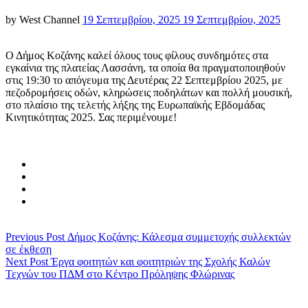
Posted
by
West Channel
19 Σεπτεμβρίου, 2025
19 Σεπτεμβρίου, 2025
on
Ο Δήμος Κοζάνης καλεί όλους τους φίλους συνδημότες στα
εγκαίνια της πλατείας Λασσάνη, τα οποία θα πραγματοποιηθούν
στις 19:30 το απόγευμα της Δευτέρας 22 Σεπτεμβρίου 2025, με
πεζοδρομήσεις οδών, κληρώσεις ποδηλάτων και πολλή μουσική,
στο πλαίσιο της τελετής λήξης της Ευρωπαϊκής Εβδομάδας
Κινητικότητας 2025. Σας περιμένουμε!
Previous Post
Δήμος Κοζάνης: Κάλεσμα συμμετοχής συλλεκτών
σε έκθεση
Next Post
Έργα φοιτητών και φοιτητριών της Σχολής Καλών
Τεχνών του ΠΔΜ στο Κέντρο Πρόληψης Φλώρινας