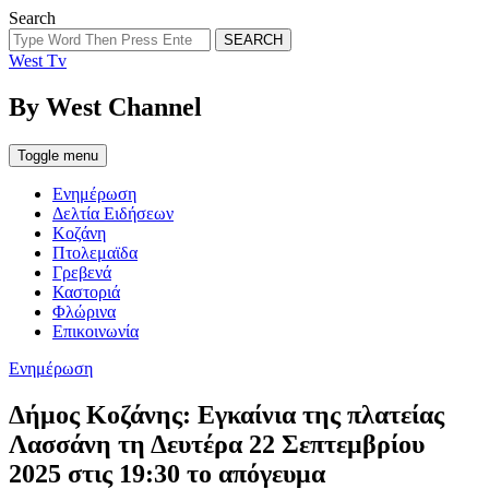
Search
SEARCH
West Tv
By West Channel
Toggle menu
Ενημέρωση
Δελτία Ειδήσεων
Κοζάνη
Πτολεμαϊδα
Γρεβενά
Καστοριά
Φλώρινα
Επικοινωνία
Categories
Ενημέρωση
Δήμος Κοζάνης: Εγκαίνια της πλατείας
Λασσάνη τη Δευτέρα 22 Σεπτεμβρίου
2025 στις 19:30 το απόγευμα