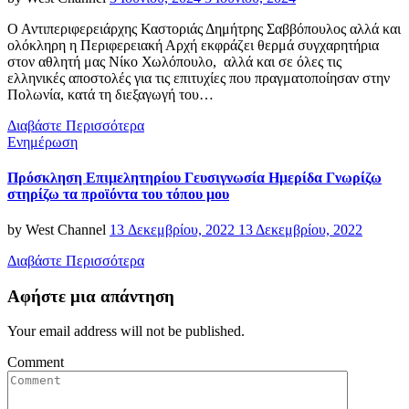
on
Ο Αντιπεριφερειάρχης Καστοριάς Δημήτρης Σαββόπουλος αλλά και
ολόκληρη η Περιφερειακή Αρχή εκφράζει θερμά συγχαρητήρια
στον αθλητή μας Νίκο Χωλόπουλο, αλλά και σε όλες τις
ελληνικές αποστολές για τις επιτυχίες που πραγματοποίησαν στην
Πολωνία, κατά τη διεξαγωγή του…
Διαβάστε Περισσότερα
Categories
Ενημέρωση
Πρόσκληση Επιμελητηρίου Γευσιγνωσία Ημερίδα Γνωρίζω
στηρίζω τα προϊόντα του τόπου μου
Posted
by
West Channel
13 Δεκεμβρίου, 2022
13 Δεκεμβρίου, 2022
on
Διαβάστε Περισσότερα
Αφήστε μια απάντηση
Your email address will not be published.
Comment