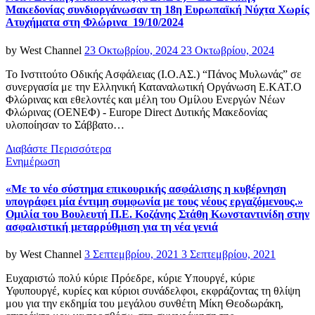
Μακεδονίας συνδιοργάνωσαν τη 18η Ευρωπαϊκή Νύχτα Χωρίς
Ατυχήματα στη Φλώρινα_19/10/2024
Posted
by
West Channel
23 Οκτωβρίου, 2024
23 Οκτωβρίου, 2024
on
Το Ινστιτούτο Οδικής Ασφάλειας (Ι.Ο.ΑΣ.) “Πάνος Μυλωνάς” σε
συνεργασία με την Ελληνική Καταναλωτική Οργάνωση Ε.ΚΑΤ.Ο
Φλώρινας και εθελοντές και μέλη του Ομίλου Ενεργών Νέων
Φλώρινας (ΟΕΝΕΦ) - Europe Direct Δυτικής Μακεδονίας
υλοποίησαν το Σάββατο…
Διαβάστε Περισσότερα
Categories
Ενημέρωση
«Με το νέο σύστημα επικουρικής ασφάλισης η κυβέρνηση
υπογράφει μία έντιμη συμφωνία με τους νέους εργαζόμενους.»
Ομιλία του Βουλευτή Π.Ε. Κοζάνης Στάθη Κωνσταντινίδη στην
ασφαλιστική μεταρρύθμιση για τη νέα γενιά
Posted
by
West Channel
3 Σεπτεμβρίου, 2021
3 Σεπτεμβρίου, 2021
on
Ευχαριστώ πολύ κύριε Πρόεδρε, κύριε Υπουργέ, κύριε
Υφυπουργέ, κυρίες και κύριοι συνάδελφοι, εκφράζοντας τη θλίψη
μου για την εκδημία του μεγάλου συνθέτη Μίκη Θεοδωράκη,