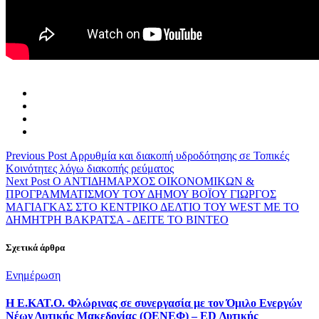
Previous Post
Αρρυθμία και διακοπή υδροδότησης σε Τοπικές
Κοινότητες λόγω διακοπής ρεύματος
Next Post
Ο ΑΝΤΙΔΗΜΑΡΧΟΣ ΟΙΚΟΝΟΜΙΚΩΝ &
ΠΡΟΓΡΑΜΜΑΤΙΣΜΟΥ ΤΟΥ ΔΗΜΟΥ ΒΟΪΟΥ ΓΙΩΡΓΟΣ
ΜΑΓΙΑΓΚΑΣ ΣΤΟ KENTΡΙΚΟ ΔΕΛΤΙΟ ΤΟΥ WEST ΜΕ ΤΟ
ΔΗΜΗΤΡΗ ΒΑΚΡΑΤΣΑ - ΔΕΙΤΕ ΤΟ ΒΙΝΤΕΟ
Σχετικά άρθρα
Categories
Ενημέρωση
Η Ε.ΚΑΤ.Ο. Φλώρινας σε συνεργασία με τον Όμιλο Ενεργών
Νέων Δυτικής Μακεδονίας (ΟΕΝΕΦ) – ED Δυτικής