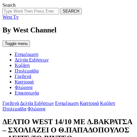
Search
SEARCH
West Tv
By West Channel
Toggle menu
Ενημέρωση
Δελτία Ειδήσεων
Κοζάνη
Πτολεμαϊδα
Γρεβενά
Καστοριά
Φλώρινα
Επικοινωνία
Categories
Γρεβενά
Δελτία Ειδήσεων
Ενημέρωση
Καστοριά
Κοζάνη
Πτολεμαϊδα
Φλώρινα
ΔΕΛΤΙΟ WEST 14/10 ME Δ.ΒΑΚΡΑΤΣΑ
– ΣΧΟΛΙΑΖΕΙ Ο Θ.ΠΑΠΑΔΟΠΟΥΛΟΣ