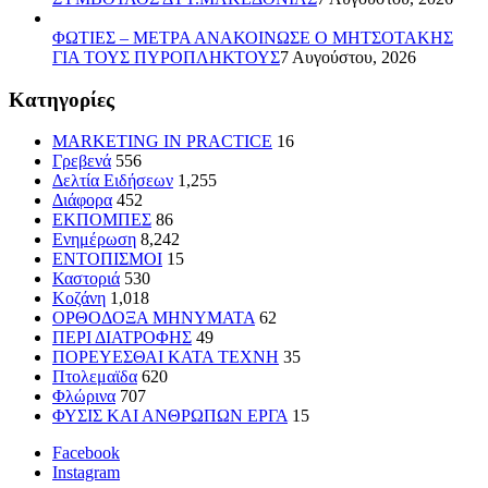
ΦΩΤΙΕΣ – ΜΕΤΡΑ ΑΝΑΚΟΙΝΩΣΕ Ο ΜΗΤΣΟΤΑΚΗΣ
ΓΙΑ ΤΟΥΣ ΠΥΡΟΠΛΗΚΤΟΥΣ
7 Αυγούστου, 2026
Kατηγορίες
MARKETING IN PRACTICE
16
Γρεβενά
556
Δελτία Ειδήσεων
1,255
Διάφορα
452
ΕΚΠΟΜΠΕΣ
86
Ενημέρωση
8,242
ΕΝΤΟΠΙΣΜΟΙ
15
Καστοριά
530
Κοζάνη
1,018
ΟΡΘΟΔΟΞΑ ΜΗΝΥΜΑΤΑ
62
ΠΕΡΙ ΔΙΑΤΡΟΦΗΣ
49
ΠΟΡΕΥΕΣΘΑΙ ΚΑΤΑ ΤΕΧΝΗ
35
Πτολεμαϊδα
620
Φλώρινα
707
ΦΥΣΙΣ ΚΑΙ ΑΝΘΡΩΠΩΝ ΕΡΓΑ
15
Facebook
Instagram