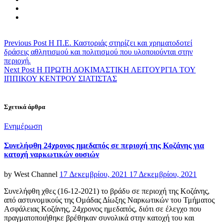
Previous Post
Η Π.Ε. Καστοριάς στηρίζει και χρηματοδοτεί
δράσεις αθλητισμού και πολιτισμού που υλοποιούνται στην
περιοχή.
Next Post
H ΠΡΩΤΗ ΔΟΚΙΜΑΣΤΙΚΗ ΛΕΙΤΟΥΡΓΙΑ ΤΟΥ
ΙΠΠΙΚΟΥ ΚΕΝΤΡΟΥ ΣΙΑΤΙΣΤΑΣ
Σχετικά άρθρα
Categories
Ενημέρωση
Συνελήφθη 24χρονος ημεδαπός σε περιοχή της Κοζάνης για
κατοχή ναρκωτικών ουσιών
Posted
by
West Channel
17 Δεκεμβρίου, 2021
17 Δεκεμβρίου, 2021
on
Συνελήφθη χθες (16-12-2021) το βράδυ σε περιοχή της Κοζάνης,
από αστυνομικούς της Ομάδας Δίωξης Ναρκωτικών του Τμήματος
Ασφάλειας Κοζάνης, 24χρονος ημεδαπός, διότι σε έλεγχο που
πραγματοποιήθηκε βρέθηκαν συνολικά στην κατοχή του και