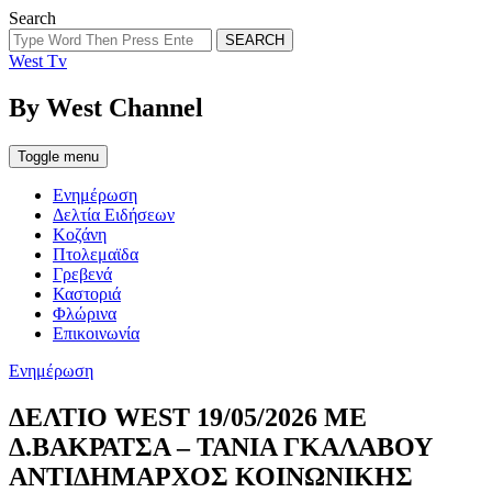
Search
SEARCH
West Tv
By West Channel
Toggle menu
Ενημέρωση
Δελτία Ειδήσεων
Κοζάνη
Πτολεμαϊδα
Γρεβενά
Καστοριά
Φλώρινα
Επικοινωνία
Categories
Ενημέρωση
ΔΕΛΤΙΟ WEST 19/05/2026 ΜΕ
Δ.ΒΑΚΡΑΤΣΑ – ΤΑΝΙΑ ΓΚΑΛΑΒΟΥ
ΑΝΤΙΔΗΜΑΡΧΟΣ ΚΟΙΝΩΝΙΚΗΣ