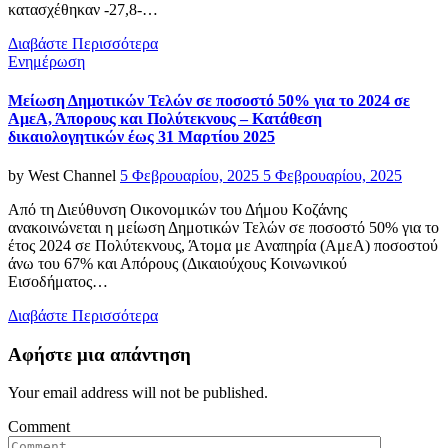
κατασχέθηκαν -27,8-…
Διαβάστε Περισσότερα
Categories
Ενημέρωση
Μείωση Δημοτικών Τελών σε ποσοστό 50% για το 2024 σε
ΑμεΑ, Άπορους και Πολύτεκνους – Κατάθεση
δικαιολογητικών έως 31 Μαρτίου 2025
Posted
by
West Channel
5 Φεβρουαρίου, 2025
5 Φεβρουαρίου, 2025
on
Από τη Διεύθυνση Οικονομικών του Δήμου Κοζάνης
ανακοινώνεται η μείωση Δημοτικών Τελών σε ποσοστό 50% για το
έτος 2024 σε Πολύτεκνους, Άτομα με Αναπηρία (ΑμεΑ) ποσοστού
άνω του 67% και Απόρους (Δικαιούχους Κοινωνικού
Εισοδήματος…
Διαβάστε Περισσότερα
Αφήστε μια απάντηση
Your email address will not be published.
Comment