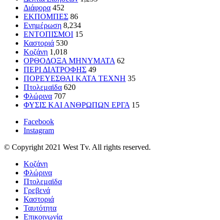
Διάφορα
452
ΕΚΠΟΜΠΕΣ
86
Ενημέρωση
8,234
ΕΝΤΟΠΙΣΜΟΙ
15
Καστοριά
530
Κοζάνη
1,018
ΟΡΘΟΔΟΞΑ ΜΗΝΥΜΑΤΑ
62
ΠΕΡΙ ΔΙΑΤΡΟΦΗΣ
49
ΠΟΡΕΥΕΣΘΑΙ ΚΑΤΑ ΤΕΧΝΗ
35
Πτολεμαϊδα
620
Φλώρινα
707
ΦΥΣΙΣ ΚΑΙ ΑΝΘΡΩΠΩΝ ΕΡΓΑ
15
Facebook
Instagram
© Copyright 2021 West Tv. All rights reserved.
Κοζάνη
Φλώρινα
Πτολεμαϊδα
Γρεβενά
Καστοριά
Ταυτότητα
Επικοινωνία