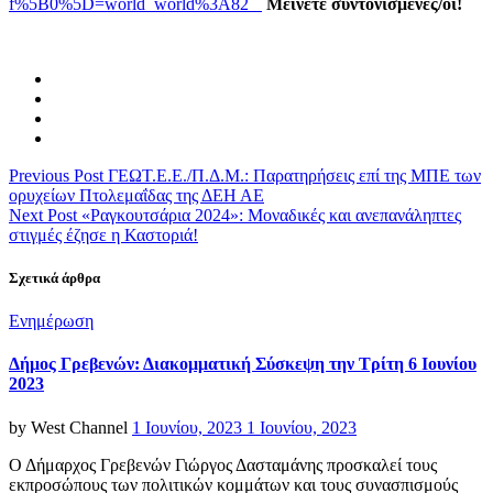
f%5B0%5D=world_world%3A82
Μείνετε συντονισμένες/οι!
Previous Post
ΓΕΩΤ.Ε.Ε./Π.Δ.Μ.: Παρατηρήσεις επί της ΜΠΕ των
ορυχείων Πτολεμαΐδας της ΔΕΗ ΑΕ
Next Post
«Ραγκουτσάρια 2024»: Μοναδικές και ανεπανάληπτες
στιγμές έζησε η Καστοριά!
Σχετικά άρθρα
Categories
Ενημέρωση
Δήμος Γρεβενών: Διακομματική Σύσκεψη την Τρίτη 6 Ιουνίου
2023
Posted
by
West Channel
1 Ιουνίου, 2023
1 Ιουνίου, 2023
on
Ο Δήμαρχος Γρεβενών Γιώργος Δασταμάνης προσκαλεί τους
εκπροσώπους των πολιτικών κομμάτων και τους συνασπισμούς