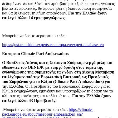
δεδομένων διευκολύνει την πρόσβαση σε εξειδικευμένες γνώσεις,
βέλτιστες πρακτικές, θα προωθήσει τη διασυνοριακή συνεργασία
και θα βελτιώσει τη λήψη αποφάσεων.
Για την Ελλάδα έχουν
επιλεγεί άλλοι 14 εμπειρογνώμονες
.
Μπορείτε να βρείτε περισσότερα εδώ:
https://just-transition-experts.ec.europa.eu/expert-database_en
European Climate Pact Ambassadors
Ο Βασίλειος Λιάνας και η Στεφανία Ζούρκα, ενεργά μέλη και
εθελοντές του ΟΕΝΕΦ, με ενεργό δράση στον τομέα της
ενδυνάμωσης της συμμετοχής των νέων στη Δίκαιη Μετάβαση
επιλέχθηκαν από την Ευρωπαϊκή Επιτροπή ως Πρεσβευτές
του Συμφώνου για το Κλίμα (Climate Pact Ambassadors) για
την Ελλάδα
. Οι Πρεσβευτές του Ευρωπαϊκού Συμφώνου για το
Κλίμα ενημερώνουν, εμπνέουν και υποστηρίζουν τη δράση για το
κλίμα στις κοινότητες και τα δίκτυά τους.
Για την Ελλάδα έχουν
επιλεγεί άλλοι 43 Πρεσβευτές!
Μπορείτε να βρείτε περισσότερα εδώ:
https://climate-
pact.europa.eu/about/meet-our-ambassadors_en?