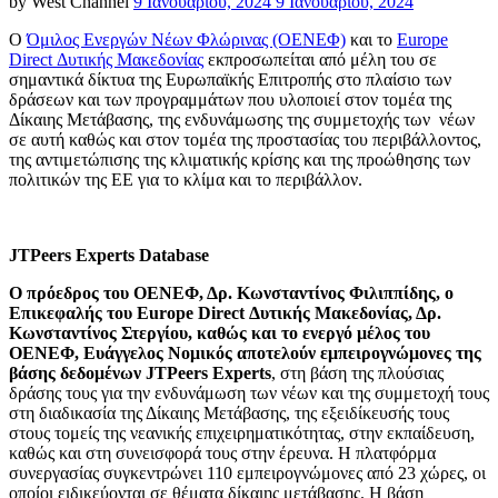
Posted
by
West Channel
9 Ιανουαρίου, 2024
9 Ιανουαρίου, 2024
on
Ο
Όμιλος Ενεργών Νέων Φλώρινας (ΟΕΝΕΦ)
και το
Europe
Direct Δυτικής Μακεδονίας
εκπροσωπείται από μέλη του σε
σημαντικά δίκτυα της Ευρωπαϊκής Επιτροπής στο πλαίσιο των
δράσεων και των προγραμμάτων που υλοποιεί στον τομέα της
Δίκαιης Μετάβασης, της ενδυνάμωσης της συμμετοχής των νέων
σε αυτή καθώς και στον τομέα της προστασίας του περιβάλλοντος,
της αντιμετώπισης της κλιματικής κρίσης και της προώθησης των
πολιτικών της ΕΕ για το κλίμα και το περιβάλλον.
JTPeers Experts Database
O
πρόεδρος
του
ΟΕΝΕΦ
,
Δρ
.
Κωνσταντίνος Φιλιππίδης, ο
Επικεφαλής του Europe Direct Δυτικής Μακεδονίας, Δρ.
Κωνσταντίνος Στεργίου, καθώς και το ενεργό μέλος του
ΟΕΝΕΦ, Ευάγγελος Νομικός αποτελούν εμπειρογνώμονες της
βάσης δεδομένων JTPeers Experts
, στη βάση της πλούσιας
δράσης τους για την ενδυνάμωση των νέων και της συμμετοχή τους
στη διαδικασία της Δίκαιης Μετάβασης, της εξειδίκευσής τους
στους τομείς της νεανικής επιχειρηματικότητας, στην εκπαίδευση,
καθώς και στη συνεισφορά τους στην έρευνα. Η πλατφόρμα
συνεργασίας συγκεντρώνει 110 εμπειρογνώμονες από 23 χώρες, οι
οποίοι ειδικεύονται σε θέματα δίκαιης μετάβασης. Η βάση