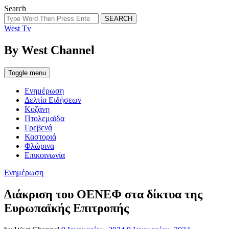
Search
SEARCH
West Tv
By West Channel
Toggle menu
Ενημέρωση
Δελτία Ειδήσεων
Κοζάνη
Πτολεμαϊδα
Γρεβενά
Καστοριά
Φλώρινα
Επικοινωνία
Categories
Ενημέρωση
Διάκριση του ΟΕΝΕΦ στα δίκτυα της
Ευρωπαϊκής Επιτροπής