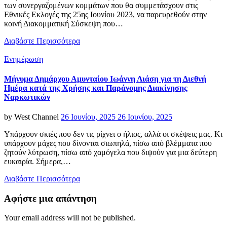
των συνεργαζομένων κομμάτων που θα συμμετάσχουν στις
Εθνικές Εκλογές της 25ης Ιουνίου 2023, να παρευρεθούν στην
κοινή Διακομματική Σύσκεψη που…
Διαβάστε Περισσότερα
Categories
Ενημέρωση
Μήνυμα Δημάρχου Αμυνταίου Ιωάννη Λιάση για τη Διεθνή
Ημέρα κατά της Χρήσης και Παράνομης Διακίνησης
Ναρκωτικών
Posted
by
West Channel
26 Ιουνίου, 2025
26 Ιουνίου, 2025
on
Υπάρχουν σκιές που δεν τις ρίχνει ο ήλιος, αλλά οι σκέψεις μας. Κι
υπάρχουν μάχες που δίνονται σιωπηλά, πίσω από βλέμματα που
ζητούν λύτρωση, πίσω από χαμόγελα που διψούν για μια δεύτερη
ευκαιρία. Σήμερα,…
Διαβάστε Περισσότερα
Αφήστε μια απάντηση
Your email address will not be published.