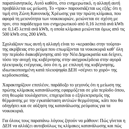
παραπλανητικός. Αυτό καθότι, στο ενημερωτικό, η αλλαγή αυτή
προβάλλεται ως μείωση. Το «τρικ» παρουσιάζεται ως εξής: ότι η
τιμή στη Ζώνη Κανονικής Χρέωσης για την πρώτη κλίμακα, που
αφορά τη μειονότητα των νοικοκυριών, μειώνεται σε σχέση με
πριν, στο παράδειγμα του ενημερωτικού από 0,16 λεπτά ανά kWh
σε 0,145 λεπτά ανά kWh, η οποία κλίμακα μειώνεται όμως από τις
500 kWh στις 200 kWh.
Σχολιάζουν πως αυτή η αλλαγή είναι το «κερασάκι στην τούρτα»
της ακρίβειας στο ρεύμα που επωμίζονται τα νοικοκυριά καθ’ όλη
την περίοδο διακυβέρνησης από την Νέα Δημοκρατία και δείχνει,
τόσο την ανοχή της κυβέρνησης στην αισχροκέρδεια στην αγορά
ηλεκτρικής ενέργειας, όσο ότι η, με επιλογή της κυβέρνησης,
ιδιωτικοποιημένη κατά πλειοψηφία ΔΕΗ «σέρνει το χορό» της
κερδοσκοπίας.
Χαρακτηρίζουν επιπλέον, παράδοξο το γεγονός ότι η μείωση της
πρώτης κλίμακας κατανάλωσης εφαρμόζεται σε μία περίοδο όπου,
στη θεωρία τουλάχιστον, επιχειρείται ο εξηλεκτρισμός της
θέρμανσης με την εγκατάσταση αντλιών θερμότητας, κάτι που θα
οδηγήσει και σε αύξηση της κατανάλωσης ρεύματος για τα
νοικοκυριά.
Για όλους τους παραπάνω λόγους ζητούν να μάθουν: Πώς γίνεται η
ΔΕΗ να αλλάζει αυτοβούλως τις κλίμακες κατανάλωσης και πώς