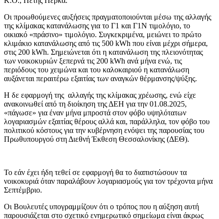
Κ.Ο., Πέτης Πέρκα.
Οι προωθούμενες αυξήσεις πραγματοποιούνται μέσω της αλλαγής
της κλίμακας κατανάλωσης για το Γ1 και Γ1Ν τιμολόγιο, το
οικιακό «πράσινο» τιμολόγιο. Συγκεκριμένα, μειώνει το πρώτο
κλιμάκιο κατανάλωσης από τις 500 kWh που είναι μέχρι σήμερα,
στις 200 kWh. Σημειώνεται ότι η κατανάλωση της πλειονότητας
των νοικοκυριών ξεπερνά τις 200 kWh ανά μήνα ενώ, τις
περιόδους του χειμώνα και του καλοκαιριού η κατανάλωση
αυξάνεται περαιτέρω εξαιτίας των αναγκών θέρμανσης/ψύξης.
Η δε εφαρμογή της αλλαγής της κλίμακας χρέωσης, ενώ είχε
ανακοινωθεί από τη διοίκηση της ΔΕΗ για την 01.08.2025,
«πάγωσε» για έναν μήνα μπροστά στον φόβο υψηλότατων
λογαριασμών εξαιτίας θέρους αλλά και, παράλληλα, τον φόβο του
πολιτικού κόστους για την κυβέρνηση ενόψει της παρουσίας του
Πρωθυπουργού στη Διεθνή Έκθεση Θεσσαλονίκης (ΔΕΘ).
Το εάν έχει ήδη τεθεί σε εφαρμογή θα το διαπιστώσουν τα
νοικοκυριά όταν παραλάβουν λογαριασμούς για τον τρέχοντα μήνα
Σεπτέμβριο.
Οι Βουλευτές υπογραμμίζουν ότι ο τρόπος που η αύξηση αυτή
παρουσιάζεται στο σχετικό ενημερωτικό σημείωμα είναι άκρως