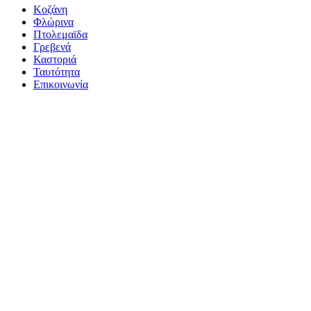
Κοζάνη
Φλώρινα
Πτολεμαϊδα
Γρεβενά
Καστοριά
Ταυτότητα
Επικοινωνία