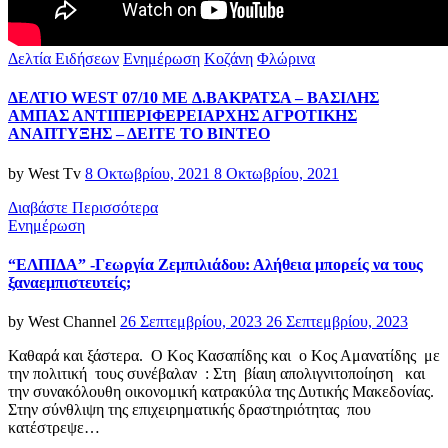
Categories
Δελτία Ειδήσεων
Ενημέρωση
Κοζάνη
Φλώρινα
ΔΕΛΤΙΟ WEST 07/10 ME Δ.ΒΑΚΡΑΤΣΑ – ΒΑΣΙΛΗΣ
ΑΜΠΑΣ ΑΝΤΙΠΕΡΙΦΕΡΕΙΑΡΧΗΣ ΑΓΡΟΤΙΚΗΣ
ΑΝΑΠΤΥΞΗΣ – ΔΕΙΤΕ ΤΟ ΒΙΝΤΕΟ
Posted
by
West Tv
8 Οκτωβρίου, 2021
8 Οκτωβρίου, 2021
on
Διαβάστε Περισσότερα
Categories
Ενημέρωση
“ΕΛΠΙΔΑ” -Γεωργία Ζεμπιλιάδου: Αλήθεια μπορείς να τους
ξαναεμπιστευτείς;
Posted
by
West Channel
26 Σεπτεμβρίου, 2023
26 Σεπτεμβρίου, 2023
on
Καθαρά και ξάστερα. Ο Κος Κασαπίδης και ο Κος Αμανατίδης με
την πολιτική τους συνέβαλαν : Στη βίαιη απολιγνιτοποίηση και
την συνακόλουθη οικονομική κατρακύλα της Δυτικής Μακεδονίας.
Στην σύνθλιψη της επιχειρηματικής δραστηριότητας που
κατέστρεψε…