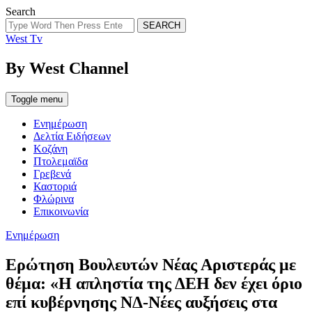
Search
SEARCH
West Tv
By West Channel
Toggle menu
Ενημέρωση
Δελτία Ειδήσεων
Κοζάνη
Πτολεμαϊδα
Γρεβενά
Καστοριά
Φλώρινα
Επικοινωνία
Categories
Ενημέρωση
Ερώτηση Βουλευτών Νέας Αριστεράς με
θέμα: «Η απληστία της ΔΕΗ δεν έχει όριο
επί κυβέρνησης ΝΔ-Νέες αυξήσεις στα