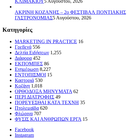
ΚΛΙΜΑΚΙΟΥ
5 Αυγούστου, 2026
ΑΚΡΙΝΗ ΚΟΖΑΝΗΣ – 2ο ΦΕΣΤΙΒΑΛ ΠΟΝΤΙΑΚΗΣ
ΓΑΣΤΡΟΝΟΜΙΑΣ
5 Αυγούστου, 2026
Kατηγορίες
MARKETING IN PRACTICE
16
Γρεβενά
556
Δελτία Ειδήσεων
1,255
Διάφορα
452
ΕΚΠΟΜΠΕΣ
86
Ενημέρωση
8,227
ΕΝΤΟΠΙΣΜΟΙ
15
Καστοριά
530
Κοζάνη
1,018
ΟΡΘΟΔΟΞΑ ΜΗΝΥΜΑΤΑ
62
ΠΕΡΙ ΔΙΑΤΡΟΦΗΣ
49
ΠΟΡΕΥΕΣΘΑΙ ΚΑΤΑ ΤΕΧΝΗ
35
Πτολεμαϊδα
620
Φλώρινα
707
ΦΥΣΙΣ ΚΑΙ ΑΝΘΡΩΠΩΝ ΕΡΓΑ
15
Facebook
Instagram