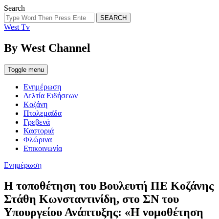
Search
SEARCH
West Tv
By West Channel
Toggle menu
Ενημέρωση
Δελτία Ειδήσεων
Κοζάνη
Πτολεμαϊδα
Γρεβενά
Καστοριά
Φλώρινα
Επικοινωνία
Categories
Ενημέρωση
Η τοποθέτηση του Βουλευτή ΠΕ Κοζάνης
Στάθη Κωνσταντινίδη, στο ΣΝ του
Υπουργείου Ανάπτυξης: «Η νομοθέτηση