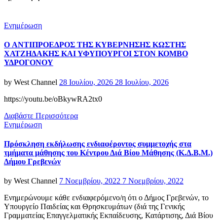
Categories
Ενημέρωση
O ΑΝΤΙΠΡΟΕΔΡΟΣ ΤΗΣ ΚΥΒΕΡΝΗΣΗΣ ΚΩΣΤΗΣ
ΧΑΤΖΗΔΑΚΗΣ ΚΑΙ ΥΦΥΠΟΥΡΓΟΙ ΣΤΟΝ ΚΟΜΒΟ
ΥΔΡΟΓΟΝΟΥ
Posted
by
West Channel
28 Ιουλίου, 2026
28 Ιουλίου, 2026
on
https://youtu.be/oBkywRA2tx0
Διαβάστε Περισσότερα
Categories
Ενημέρωση
Πρόσκληση εκδήλωσης ενδιαφέροντος συμμετοχής στα
τμήματα μάθησης του Κέντρου Διά Βίου Μάθησης (Κ.Δ.Β.Μ.)
Δήμου Γρεβενών
Posted
by
West Channel
7 Νοεμβρίου, 2022
7 Νοεμβρίου, 2022
on
Ενημερώνουμε κάθε ενδιαφερόμενο/η ότι ο Δήμος Γρεβενών, το
Υπουργείο Παιδείας και Θρησκευμάτων (διά της Γενικής
Γραμματείας Επαγγελματικής Εκπαίδευσης, Κατάρτισης, Διά Βίου