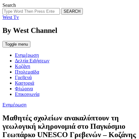
Search
SEARCH
West Tv
By West Channel
Toggle menu
Ενημέρωση
Δελτία Ειδήσεων
Κοζάνη
Πτολεμαϊδα
Γρεβενά
Καστοριά
Φλώρινα
Επικοινωνία
Categories
Ενημέρωση
Μαθητές σχολείων ανακαλύπτουν τη
γεωλογική κληρονομιά στο Παγκόσμιο
Γεωπάρκο UNESCO Γρεβενών – Κοζάνης