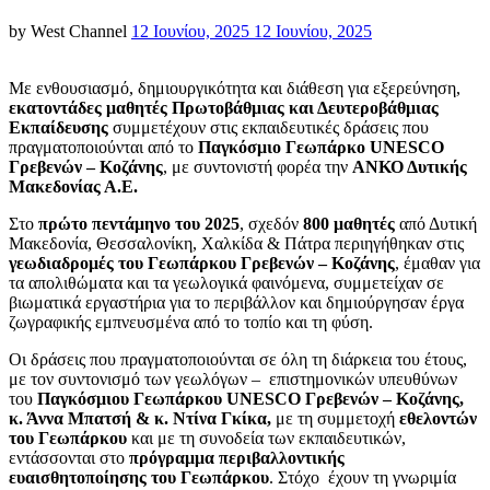
Posted
by
West Channel
12 Ιουνίου, 2025
12 Ιουνίου, 2025
on
Με ενθουσιασμό, δημιουργικότητα και διάθεση για εξερεύνηση,
εκατοντάδες μαθητές Πρωτοβάθμιας και Δευτεροβάθμιας
Εκπαίδευσης
συμμετέχουν στις εκπαιδευτικές δράσεις που
πραγματοποιούνται από το
Παγκόσμιο Γεωπάρκο
UNESCO
Γρεβενών – Κοζάνης
, με συντονιστή φορέα την
ΑΝΚΟ Δυτικής
Μακεδονίας Α.Ε.
Στο
πρώτο πεντάμηνο του 2025
, σχεδόν
800 μαθητές
από Δυτική
Μακεδονία, Θεσσαλονίκη, Χαλκίδα & Πάτρα περιηγήθηκαν στις
γεωδιαδρομές του Γεωπάρκου Γρεβενών – Κοζάνης
, έμαθαν για
τα απολιθώματα και τα γεωλογικά φαινόμενα, συμμετείχαν σε
βιωματικά εργαστήρια για το περιβάλλον και δημιούργησαν έργα
ζωγραφικής εμπνευσμένα από το τοπίο και τη φύση.
Οι δράσεις που πραγματοποιούνται σε όλη τη διάρκεια του έτους,
με τον συντονισμό των γεωλόγων – επιστημονικών υπευθύνων
του
Παγκόσμιου Γεωπάρκου
UNESCO
Γρεβενών – Κοζάνης,
κ. Άννα Μπατσή & κ. Ντίνα Γκίκα,
με τη συμμετοχή
εθελοντών
του Γεωπάρκου
και με τη συνοδεία των εκπαιδευτικών,
εντάσσονται στο
πρόγραμμα περιβαλλοντικής
ευαισθητοποίησης του Γεωπάρκου
. Στόχο έχουν τη γνωριμία