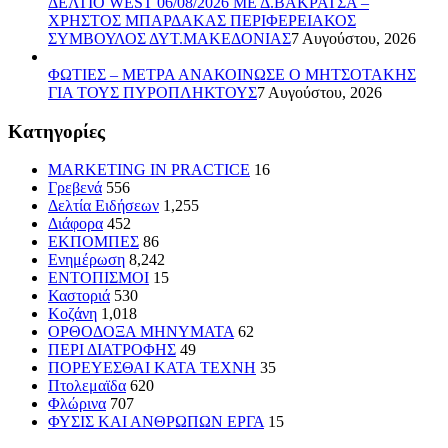
ΔΕΛΤΙΟ WEST 06/08/2026 ΜΕ Δ.ΒΑΚΡΑΤΣΑ –
ΧΡΗΣΤΟΣ ΜΠΑΡΔΑΚΑΣ ΠΕΡΙΦΕΡΕΙΑΚΟΣ
ΣΥΜΒΟΥΛΟΣ ΔΥΤ.ΜΑΚΕΔΟΝΙΑΣ
7 Αυγούστου, 2026
ΦΩΤΙΕΣ – ΜΕΤΡΑ ΑΝΑΚΟΙΝΩΣΕ Ο ΜΗΤΣΟΤΑΚΗΣ
ΓΙΑ ΤΟΥΣ ΠΥΡΟΠΛΗΚΤΟΥΣ
7 Αυγούστου, 2026
Kατηγορίες
MARKETING IN PRACTICE
16
Γρεβενά
556
Δελτία Ειδήσεων
1,255
Διάφορα
452
ΕΚΠΟΜΠΕΣ
86
Ενημέρωση
8,242
ΕΝΤΟΠΙΣΜΟΙ
15
Καστοριά
530
Κοζάνη
1,018
ΟΡΘΟΔΟΞΑ ΜΗΝΥΜΑΤΑ
62
ΠΕΡΙ ΔΙΑΤΡΟΦΗΣ
49
ΠΟΡΕΥΕΣΘΑΙ ΚΑΤΑ ΤΕΧΝΗ
35
Πτολεμαϊδα
620
Φλώρινα
707
ΦΥΣΙΣ ΚΑΙ ΑΝΘΡΩΠΩΝ ΕΡΓΑ
15