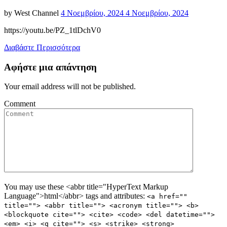
Posted
by
West Channel
4 Νοεμβρίου, 2024
4 Νοεμβρίου, 2024
on
https://youtu.be/PZ_1tlDchV0
Διαβάστε Περισσότερα
Αφήστε μια απάντηση
Your email address will not be published.
Comment
You may use these <abbr title="HyperText Markup
Language">html</abbr> tags and attributes:
<a href=""
title=""> <abbr title=""> <acronym title=""> <b>
<blockquote cite=""> <cite> <code> <del datetime="">
<em> <i> <q cite=""> <s> <strike> <strong>