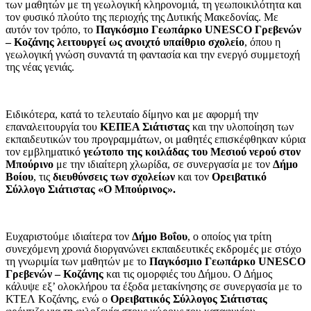
των μαθητών με τη γεωλογική κληρονομιά, τη γεωποικιλότητα και
τον φυσικό πλούτο της περιοχής της Δυτικής Μακεδονίας. Με
αυτόν τον τρόπο, το
Παγκόσμιο Γεωπάρκο
UNESCO
Γρεβενών
– Κοζάνης
λειτουργεί ως ανοιχτό υπαίθριο σχολείο
, όπου η
γεωλογική γνώση συναντά τη φαντασία και την ενεργό συμμετοχή
της νέας γενιάς.
Ειδικότερα, κατά το τελευταίο δίμηνο και με αφορμή την
επαναλειτουργία του
ΚΕΠΕΑ Σιάτιστας
και την υλοποίηση των
εκπαιδευτικών του προγραμμάτων, οι μαθητές επισκέφθηκαν κύρια
τον εμβληματικό
γεώτοπο της κοιλάδας του Μεσιού νερού στον
Μπούρινο
με την ιδιαίτερη χλωρίδα, σε συνεργασία με τον
Δήμο
Βοίου
, τις
διευθύνσεις των σχολείων
και τον
Ορειβατικό
Σύλλογο Σιάτιστας «Ο Μπούρινος».
Ευχαριστούμε ιδιαίτερα τον
Δήμο Βοΐου
, ο οποίος για τρίτη
συνεχόμενη χρονιά διοργανώνει εκπαιδευτικές εκδρομές με στόχο
τη γνωριμία των μαθητών με το
Παγκόσμιο Γεωπάρκο
UNESCO
Γρεβενών – Κοζάνης
και τις ομορφιές του Δήμου. Ο Δήμος
κάλυψε εξ’ ολοκλήρου τα έξοδα μετακίνησης σε συνεργασία με το
ΚΤΕΛ Κοζάνης, ενώ ο
Ορειβατικός Σύλλογος Σιάτιστας