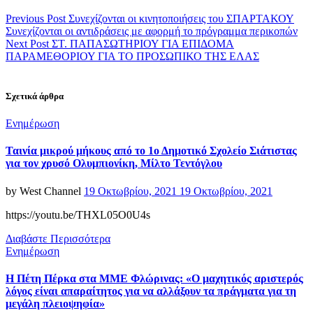
Previous Post
Συνεχίζονται οι κινητοποιήσεις του ΣΠΑΡΤΑΚΟΥ
Συνεχίζονται οι αντιδράσεις με αφορμή το πρόγραμμα περικοπών
Next Post
ΣΤ. ΠΑΠΑΣΩΤΗΡΙΟΥ ΓΙΑ ΕΠΙΔΟΜΑ
ΠΑΡΑΜΕΘΟΡΙΟΥ ΓΙΑ ΤΟ ΠΡΟΣΩΠΙΚΟ ΤΗΣ ΕΛΑΣ
Σχετικά άρθρα
Categories
Ενημέρωση
Ταινία μικρού μήκους από το 1ο Δημοτικό Σχολείο Σιάτιστας
για τον χρυσό Ολυμπιονίκη, Μίλτο Τεντόγλου
Posted
by
West Channel
19 Οκτωβρίου, 2021
19 Οκτωβρίου, 2021
on
https://youtu.be/THXL05O0U4s
Διαβάστε Περισσότερα
Categories
Ενημέρωση
Η Πέτη Πέρκα στα ΜΜΕ Φλώρινας: «Ο μαχητικός αριστερός
λόγος είναι απαραίτητος για να αλλάξουν τα πράγματα για τη
μεγάλη πλειοψηφία»