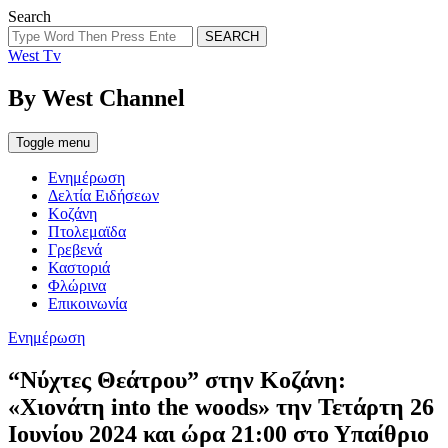
Search
SEARCH
West Tv
By West Channel
Toggle menu
Ενημέρωση
Δελτία Ειδήσεων
Κοζάνη
Πτολεμαϊδα
Γρεβενά
Καστοριά
Φλώρινα
Επικοινωνία
Categories
Ενημέρωση
“Νύχτες Θεάτρου” στην Κοζάνη:
«Χιονάτη into the woods» την Τετάρτη 26
Ιουνίου 2024 και ώρα 21:00 στο Υπαίθριο