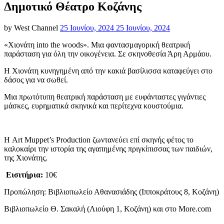
Δημοτικό Θέατρο Κοζάνης
Posted
by
West Channel
25 Ιουνίου, 2024
25 Ιουνίου, 2024
on
«Χιονάτη into the woods». Μια φαντασμαγορική θεατρική
παράσταση για όλη την οικογένεια. Σε σκηνοθεσία Άρη Αρμάου.
Η Χιονάτη κυνηγημένη από την κακιά βασίλισσα καταφεύγει στο
δάσος για να σωθεί.
Μια πρωτότυπη θεατρική παράσταση με ευφάνταστες γιγάντιες
μάσκες, ευρηματικά σκηνικά και περίτεχνα κουστούμια.
Η Art Muppet’s Production ζωντανεύει επί σκηνής φέτος το
καλοκαίρι την ιστορία της αγαπημένης πριγκίπισσας των παιδιών,
της Χιονάτης.
Εισιτήρια:
10€
Προπώληση: Βιβλιοπωλείο Αθανασιάδης (Ιπποκράτους 8, Κοζάνη)
Βιβλιοπωλείο Θ. Σακαλή (Λιούφη 1, Κοζάνη) και στο More.com