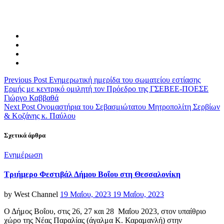
Previous Post
Ενημερωτική ημερίδα του σωματείου εστίασης
Ερμής με κεντρικό ομιλητή τον Πρόεδρο της ΓΣΕΒΕΕ-ΠΟΕΣΕ
Γιώργο Καββαθά
Next Post
Ονομαστήρια του Σεβασμιώτατου Μητροπολίτη Σερβίων
& Κοζάνης κ. Παύλου
Σχετικά άρθρα
Categories
Ενημέρωση
Τριήμερο Φεστιβάλ Δήμου Βοΐου στη Θεσσαλονίκη
Posted
by
West Channel
19 Μαΐου, 2023
19 Μαΐου, 2023
on
Ο Δήμος Βοΐου, στις 26, 27 και 28 Μαΐου 2023, στον υπαίθριο
χώρο της Νέας Παραλίας (άγαλμα Κ. Καραμανλή) στην