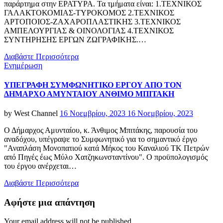
παράρτημα στην ΕΡΑΤΥΡΑ. Τα τμήματα είναι: 1.ΤΕΧΝΙΚΟΣ
ΓΑΛΑΚΤΟΚΟΜΙΑΣ-ΤΥΡΟΚΟΜΟΣ 2.ΤΕΧΝΙΚΟΣ
ΑΡΤΟΠΟΙΟΣ-ΖΑΧΑΡΟΠΛΑΣΤΙΚΗΣ 3.ΤΕΧΝΙΚΟΣ
ΑΜΠΕΛΟΥΡΓΙΑΣ & ΟΙΝΟΛΟΓΙΑΣ 4.ΤΕΧΝΙΚΟΣ
ΣΥΝΤΗΡΗΣΗΣ ΕΡΓΩΝ ΖΩΓΡΑΦΙΚΗΣ.…
Διαβάστε Περισσότερα
Categories
Ενημέρωση
ΥΠΕΓΡΑΦΗ ΣΥΜΦΩΝΗΤΙΚΟ ΕΡΓΟΥ ΑΠΟ ΤΟΝ
ΔΗΜΑΡΧΟ ΑΜΥΝΤΑΙΟΥ ΑΝΘΙΜΟ ΜΠΙΤΑΚΗ
Posted
by
West Channel
16 Νοεμβρίου, 2023
16 Νοεμβρίου, 2023
on
Ο Δήμαρχος Αμυνταίου, κ. Άνθιμος Μπιτάκης, παρουσία του
αναδόχου, υπέγραψε το Συμφωνητικό για το σημαντικό έργο
"Αναπλάση Μονοπατιού κατά Μήκος του Καναλιού ΤΚ Πετρών
από Πηγές έως Μύλο Χατζηκωνσταντίνου". Ο προϋπολογισμός
του έργου ανέρχεται…
Διαβάστε Περισσότερα
Αφήστε μια απάντηση
Your email address will not be published.