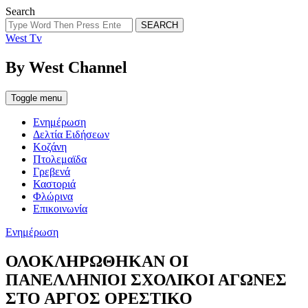
Search
SEARCH
West Tv
By West Channel
Toggle menu
Ενημέρωση
Δελτία Ειδήσεων
Κοζάνη
Πτολεμαϊδα
Γρεβενά
Καστοριά
Φλώρινα
Επικοινωνία
Categories
Ενημέρωση
ΟΛΟΚΛΗΡΩΘΗΚΑΝ ΟΙ
ΠΑΝΕΛΛΗΝΙΟΙ ΣΧΟΛΙΚΟΙ ΑΓΩΝΕΣ
ΣΤΟ ΑΡΓΟΣ ΟΡΕΣΤΙΚΟ