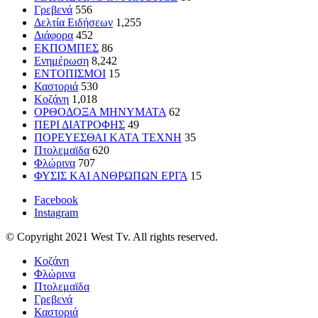
Γρεβενά
556
Δελτία Ειδήσεων
1,255
Διάφορα
452
ΕΚΠΟΜΠΕΣ
86
Ενημέρωση
8,242
ΕΝΤΟΠΙΣΜΟΙ
15
Καστοριά
530
Κοζάνη
1,018
ΟΡΘΟΔΟΞΑ ΜΗΝΥΜΑΤΑ
62
ΠΕΡΙ ΔΙΑΤΡΟΦΗΣ
49
ΠΟΡΕΥΕΣΘΑΙ ΚΑΤΑ ΤΕΧΝΗ
35
Πτολεμαϊδα
620
Φλώρινα
707
ΦΥΣΙΣ ΚΑΙ ΑΝΘΡΩΠΩΝ ΕΡΓΑ
15
Facebook
Instagram
© Copyright 2021 West Tv. All rights reserved.
Κοζάνη
Φλώρινα
Πτολεμαϊδα
Γρεβενά
Καστοριά