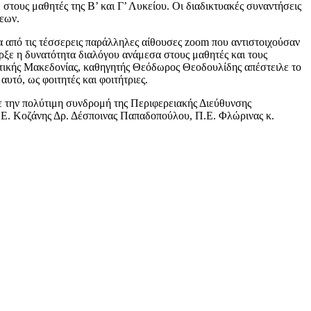
στους μαθητές της Β’ και Γ’ Λυκείου. Οι διαδικτυακές συναντήσεις
σεων.
α από τις τέσσερεις παράλληλες αίθουσες zoom που αντιστοιχούσαν
ρξε η δυνατότητα διαλόγου ανάμεσα στους μαθητές και τους
υτικής Μακεδονίας, καθηγητής Θεόδωρος Θεοδουλίδης απέστειλε το
υτό, ως φοιτητές και φοιτήτριες.
 την πολύτιμη συνδρομή της Περιφερειακής Διεύθυνσης
.Ε. Κοζάνης Δρ. Δέσποινας Παπαδοπούλου, Π.Ε. Φλώρινας κ.