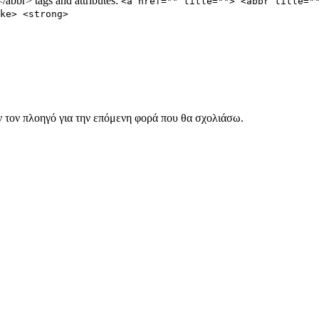
abbr> tags and attributes:
<a href="" title=""> <abbr title="
ke> <strong>
ν τον πλοηγό για την επόμενη φορά που θα σχολιάσω.