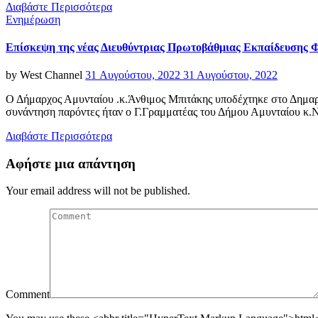
Διαβάστε Περισσότερα
Categories
Ενημέρωση
Επίσκεψη της νέας Διευθύντριας Πρωτοβάθμιας Εκπαίδευσης 
Posted
by
West Channel
31 Αυγούστου, 2022
31 Αυγούστου, 2022
on
Ο Δήμαρχος Αμυνταίου .κ.Άνθιμος Μπιτάκης υποδέχτηκε στο Δημαρ
συνάντηση παρόντες ήταν ο Γ.Γραμματέας του Δήμου Αμυνταίου κ
Διαβάστε Περισσότερα
Αφήστε μια απάντηση
Your email address will not be published.
Comment