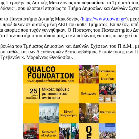
ης Περιφέρειας Δυτικής Μακεδονίας και παρουσίασε τα Τμήματά του, 
υδάσεις”, που υλοποιεί ετησίως το Τμήμα Δημοσίων και Διεθνών Σχέ
ια το Πανεπιστήμιο Δυτικής Μακεδονίας (
https://www.uowm.gr/
), μέσ
και προέβαλαν σε αυτούς μέλη ΔΕΠ του κάθε Τμήματος. Επιπλέον, υπή
αι απορίες που τυχόν γεννήθηκαν. Ο Πρύτανης του Πανεπιστημίου Δ
το Πανεπιστήμιο του τόπου μας, ευελπιστώντας να τους υποδεχτεί σε α
οβουλία του Τμήματος Δημοσίων και Διεθνών Σχέσεων του Π.Δ.Μ., με
ρη καθώς και των Διευθυντριών Δευτεροβάθμιας Εκπαίδευσης των Π
. Γρεβενών κ. Μαριάννας Θεοδοσίου.