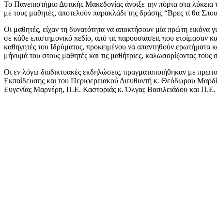
Το Πανεπιστήμιο Δυτικής Μακεδονίας άνοιξε την πόρτα στα λύκεια τ
με τους μαθητές, αποτελούν παρακλάδι της δράσης “Βρες τί θα Σπο
Οι μαθητές, είχαν τη δυνατότητα να αποκτήσουν μία πρώτη εικόνα γ
σε κάθε επιστημονικό πεδίο, από τις παρουσιάσεις που ετοίμασαν 
καθηγητές του Ιδρύματος, προκειμένου να απαντηθούν ερωτήματα κ
μήνυμά του στους μαθητές και τις μαθήτριες, καλωσορίζοντας τους σ
Οι εν λόγω διαδικτυακές εκδηλώσεις, πραγματοποιήθηκαν με πρωτ
Εκπαίδευσης και του Περιφερειακού Διευθυντή κ. Θεόδωρου Μαρδί
Ευγενίας Μαρνέρη, Π.Ε. Καστοριάς κ. Όλγας Βασιλειάδου και Π.Ε