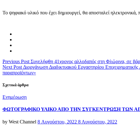
Το ψηφιακό υλικό που έχει δημιουργεί, θα αποσταλεί ηλεκτρονικά, 
Previous Post
Συνελήφθη 41χρονος αλλοδαπός στη Φλώρινα, σε βάρ
Next Post
Διοργάνωση Διαδικτυακού Εργαστηρίου Επιχειρηματικής
παραπροϊόντων»
Σχετικά άρθρα
Categories
Ενημέρωση
ΦΩΤΟΓΡΑΦΙΚΟ ΥΛΙΚΟ ΑΠΟ ΤΗΝ ΣΥΓΚΕΝΤΡΩΣΗ ΤΩΝ Α
Posted
by
West Channel
8 Αυγούστου, 2022
8 Αυγούστου, 2022
on