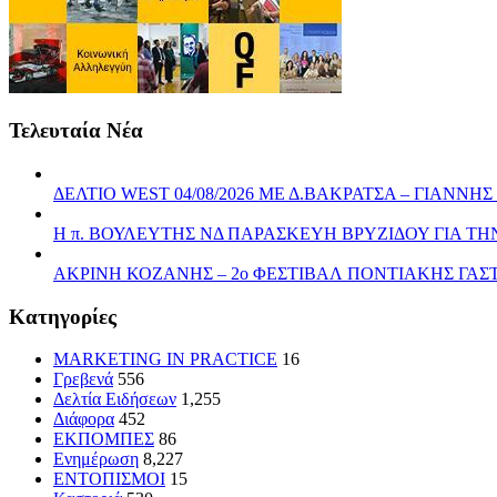
Τελευταία Νέα
ΔΕΛΤΙΟ WEST 04/08/2026 ΜΕ Δ.ΒΑΚΡΑΤΣΑ – ΓΙΑΝΝ
Η π. ΒΟΥΛΕΥΤΗΣ ΝΔ ΠΑΡΑΣΚΕΥΗ ΒΡΥΖΙΔΟΥ ΓΙΑ Τ
ΑΚΡΙΝΗ ΚΟΖΑΝΗΣ – 2ο ΦΕΣΤΙΒΑΛ ΠΟΝΤΙΑΚΗΣ ΓΑ
Kατηγορίες
MARKETING IN PRACTICE
16
Γρεβενά
556
Δελτία Ειδήσεων
1,255
Διάφορα
452
ΕΚΠΟΜΠΕΣ
86
Ενημέρωση
8,227
ΕΝΤΟΠΙΣΜΟΙ
15