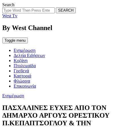
Search
SEARCH
West Tv
By West Channel
Toggle menu
Ενημέρωση
Δελτία Ειδήσεων
Κοζάνη
Πτολεμαϊδα
Γρεβενά
Καστοριά
Φλώρινα
Επικοινωνία
Categories
Ενημέρωση
ΠΑΣΧΑΛΙΝΕΣ ΕΥΧΕΣ ΑΠΟ ΤΟΝ
ΔΗΜΑΡΧΟ ΑΡΓΟΥΣ ΟΡΕΣΤΙΚΟΥ
Π.ΚΕΠΑΠΤΣΟΓΛΟΥ & ΤΗΝ