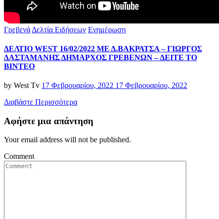
Categories
Γρεβενά
Δελτία Ειδήσεων
Ενημέρωση
ΔΕΛΤΙΟ WEST 16/02/2022 ΜΕ Δ.ΒΑΚΡΑΤΣΑ – ΓΙΩΡΓΟΣ
ΔΑΣΤΑΜΑΝΗΣ ΔΗΜΑΡΧΟΣ ΓΡΕΒΕΝΩΝ – ΔΕΙΤΕ ΤΟ
ΒΙΝΤΕΟ
Posted
by
West Tv
17 Φεβρουαρίου, 2022
17 Φεβρουαρίου, 2022
on
Διαβάστε Περισσότερα
Αφήστε μια απάντηση
Your email address will not be published.
Comment