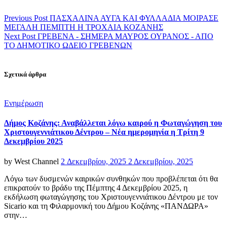
Previous Post
ΠΑΣΧΑΛΙΝΑ ΑΥΓΑ ΚΑΙ ΦΥΛΛΑΔΙΑ ΜΟΙΡΑΣΕ
ΜΕΓΑΛΗ ΠΕΜΠΤΗ Η ΤΡΟΧΑΙΑ ΚΟΖΑΝΗΣ
Next Post
ΓΡΕΒΕΝΑ - ΣΗΜΕΡΑ ΜΑΥΡΟΣ ΟΥΡΑΝΟΣ - ΑΠΟ
ΤΟ ΔΗΜΟΤΙΚΟ ΩΔΕΙΟ ΓΡΕΒΕΝΩΝ
Σχετικά άρθρα
Categories
Ενημέρωση
Δήμος Κοζάνης: Αναβάλλεται λόγω καιρού η Φωταγώγηση του
Χριστουγεννιάτικου Δέντρου – Νέα ημερομηνία η Τρίτη 9
Δεκεμβρίου 2025
Posted
by
West Channel
2 Δεκεμβρίου, 2025
2 Δεκεμβρίου, 2025
on
Λόγω των δυσμενών καιρικών συνθηκών που προβλέπεται ότι θα
επικρατούν το βράδυ της Πέμπτης 4 Δεκεμβρίου 2025, η
εκδήλωση φωταγώγησης του Χριστουγεννιάτικου Δέντρου με τον
Sicario και τη Φιλαρμονική του Δήμου Κοζάνης «ΠΑΝΔΩΡΑ»
στην…