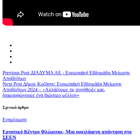
Previous Post
ΔΙΑΔΥΜΑ ΑΕ - Ευρωπαϊκή Εβδομάδα Μείωσης
Αποβλήτων
Next Post
Δήμος Κοζάνης: Ευρωπαϊκή Εβδομάδα Μείωσης
Αποβλήτων 2024 – «Αλλάζουμε τις συνήθειές μας,
διαμορφώνουμε ένα βιώσιμο μέλλον»
Σχετικά άρθρα
Categories
Ενημέρωση
Εργατικό Κέντρο Φλώρινας- Μια οφειλόμενη απάντηση στο
ΣΕΕΝ