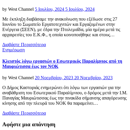
Posted
by
West Channel
5 Ιουλίου, 2024
5 Ιουλίου, 2024
on
Με έκπληξη διαβάσαμε την ανακοίνωση που εξέδωσε στις 27
Ιουνίου το Σωματείο Εργατοτεχνιτών και Εργαζομένων στην
Ενέργεια (ΣΕΕΝ), με έδρα την Πτολεμαΐδα, μία ημέρα μετά τις
αρχαιρεσίες του Ε.Κ.Φ., η οποία κοινοποιήθηκε και στους…
Διαβάστε Περισσότερα
Categories
Ενημέρωση
Κλειστός λόγω εργασιών ο Εσωτερικός Παραλίμνιος από τη
Μαυριώτισσα έως τον ΝΟΚ
Posted
by
West Channel
20 Νοεμβρίου, 2023
20 Νοεμβρίου, 2023
on
Ο Δήμος Καστοριάς ενημερώνει ότι λόγω των εργασιών για την
αναβάθμιση του Εσωτερικού Παραλίμνιου, ο δρόμος μετά την Ι.Μ.
Παναγίας Μαυριώτισσας έως την πινακίδα σήμανσης απαγόρευσης
κίνησης από την πλευρά του ΝΟΚ θα παραμείνει…
Διαβάστε Περισσότερα
Αφήστε μια απάντηση