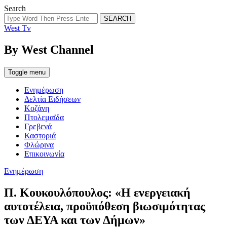
Search
SEARCH
West Tv
By West Channel
Toggle menu
Ενημέρωση
Δελτία Ειδήσεων
Κοζάνη
Πτολεμαϊδα
Γρεβενά
Καστοριά
Φλώρινα
Επικοινωνία
Categories
Ενημέρωση
Π. Κουκουλόπουλος: «Η ενεργειακή
αυτοτέλεια, προϋπόθεση βιωσιμότητας
των ΔΕΥΑ και των Δήμων»