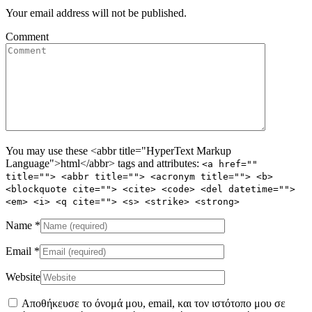
Your email address will not be published.
Comment
You may use these <abbr title="HyperText Markup
Language">html</abbr> tags and attributes:
<a href=""
title=""> <abbr title=""> <acronym title=""> <b>
<blockquote cite=""> <cite> <code> <del datetime="">
<em> <i> <q cite=""> <s> <strike> <strong>
Name
*
Email
*
Website
Αποθήκευσε το όνομά μου, email, και τον ιστότοπο μου σε