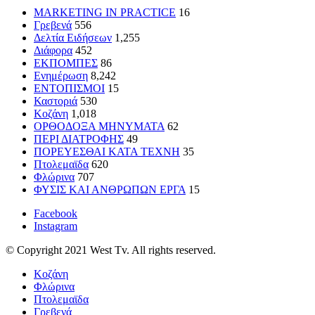
MARKETING IN PRACTICE
16
Γρεβενά
556
Δελτία Ειδήσεων
1,255
Διάφορα
452
ΕΚΠΟΜΠΕΣ
86
Ενημέρωση
8,242
ΕΝΤΟΠΙΣΜΟΙ
15
Καστοριά
530
Κοζάνη
1,018
ΟΡΘΟΔΟΞΑ ΜΗΝΥΜΑΤΑ
62
ΠΕΡΙ ΔΙΑΤΡΟΦΗΣ
49
ΠΟΡΕΥΕΣΘΑΙ ΚΑΤΑ ΤΕΧΝΗ
35
Πτολεμαϊδα
620
Φλώρινα
707
ΦΥΣΙΣ ΚΑΙ ΑΝΘΡΩΠΩΝ ΕΡΓΑ
15
Facebook
Instagram
© Copyright 2021 West Tv. All rights reserved.
Κοζάνη
Φλώρινα
Πτολεμαϊδα
Γρεβενά