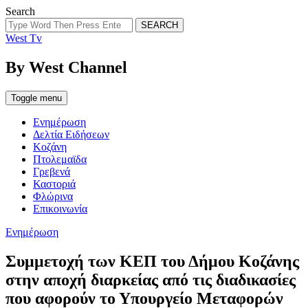
Search
SEARCH
West Tv
By West Channel
Toggle menu
Ενημέρωση
Δελτία Ειδήσεων
Κοζάνη
Πτολεμαϊδα
Γρεβενά
Καστοριά
Φλώρινα
Επικοινωνία
Categories
Ενημέρωση
Συμμετοχή των ΚΕΠ του Δήμου Κοζάνης
στην αποχή διαρκείας από τις διαδικασίες
που αφορούν το Υπουργείο Μεταφορών