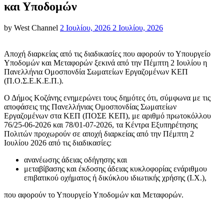
και Υποδομών
Posted
by
West Channel
2 Ιουλίου, 2026
2 Ιουλίου, 2026
on
Αποχή διαρκείας από τις διαδικασίες που αφορούν το Υπουργείο
Υποδομών και Μεταφορών ξεκινά από την Πέμπτη 2 Ιουλίου η
Πανελλήνια Ομοσπονδία Σωματείων Εργαζομένων ΚΕΠ
(Π.Ο.Σ.Ε.Κ.Ε.Π.).
Ο Δήμος Κοζάνης ενημερώνει τους δημότες ότι, σύμφωνα με τις
αποφάσεις της Πανελλήνιας Ομοσπονδίας Σωματείων
Εργαζομένων στα ΚΕΠ (ΠΟΣΕ ΚΕΠ), με αριθμό πρωτοκόλλου
76/25-06-2026 και 78/01-07-2026, τα Κέντρα Εξυπηρέτησης
Πολιτών προχωρούν σε αποχή διαρκείας από την Πέμπτη 2
Ιουλίου 2026 από τις διαδικασίες:
ανανέωσης άδειας οδήγησης και
μεταβίβασης και έκδοσης άδειας κυκλοφορίας ενάριθμου
επιβατικού οχήματος ή δικύκλου ιδιωτικής χρήσης (Ι.Χ.),
που αφορούν το Υπουργείο Υποδομών και Μεταφορών.