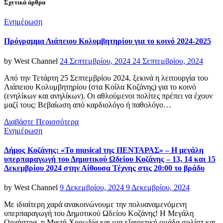
Σχετικά άρθρα
Categories
Ενημέρωση
Πρόγραμμα Λιάπειου Κολυμβητηρίου για το κοινό 2024-2025
Posted
by
West Channel
24 Σεπτεμβρίου, 2024
24 Σεπτεμβρίου, 2024
on
Από την Τετάρτη 25 Σεπτεμβρίου 2024, ξεκινά η λειτουργία του
Λιάπειου Κολυμβητηρίου (στα Κοίλα Κοζάνης) για το κοινό
(ενηλίκων και ανηλίκων). Οι αθλούμενοι πολίτες πρέπει να έχουν
μαζί τους: Βεβαίωση από καρδιολόγο ή παθολόγο…
Διαβάστε Περισσότερα
Categories
Ενημέρωση
Δήμος Κοζάνης: «Το musical της ΠΕΝΤΑΡΑΣ» – Η μεγάλη
υπερπαραγωγή του Δημοτικού Ωδείου Κοζάνης – 13, 14 και 15
Δεκεμβρίου 2024 στην Αίθουσα Τέχνης στις 20:00 το βράδυ
Posted
by
West Channel
9 Δεκεμβρίου, 2024
9 Δεκεμβρίου, 2024
on
Με ιδιαίτερη χαρά ανακοινώνουμε την πολυαναμενόμενη
υπερπαραγωγή του Δημοτικού Ωδείου Κοζάνης! Η Μεγάλη
Ορχήστρα, η Μικτή Χορωδία και μια εξαιρετική ομάδα σολίστ και