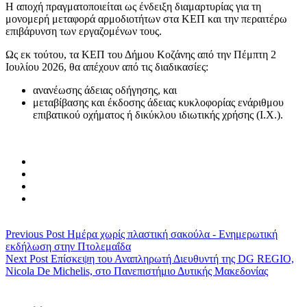
Η αποχή πραγματοποιείται ως ένδειξη διαμαρτυρίας για τη
μονομερή μεταφορά αρμοδιοτήτων στα ΚΕΠ και την περαιτέρω
επιβάρυνση των εργαζομένων τους.
Ως εκ τούτου, τα ΚΕΠ του Δήμου Κοζάνης από την Πέμπτη 2
Ιουλίου 2026, θα απέχουν από τις διαδικασίες:
ανανέωσης άδειας οδήγησης, και
μεταβίβασης και έκδοσης άδειας κυκλοφορίας ενάριθμου
επιβατικού οχήματος ή δικύκλου ιδιωτικής χρήσης (Ι.Χ.).
Previous Post
Ημέρα χωρίς πλαστική σακούλα - Ενημερωτική
εκδήλωση στην Πτολεμαΐδα
Next Post
Επίσκεψη του Αναπληρωτή Διευθυντή της DG REGIO,
Nicola De Michelis, στο Πανεπιστήμιο Δυτικής Μακεδονίας