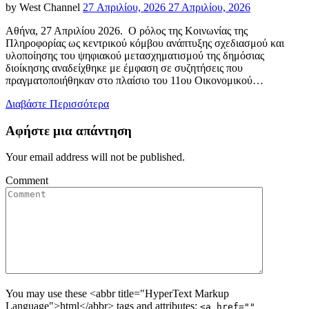
Posted
by
West Channel
27 Απριλίου, 2026
27 Απριλίου, 2026
on
Αθήνα, 27 Απριλίου 2026. Ο ρόλος της Κοινωνίας της
Πληροφορίας ως κεντρικού κόμβου ανάπτυξης σχεδιασμού και
υλοποίησης του ψηφιακού μετασχηματισμού της δημόσιας
διοίκησης αναδείχθηκε με έμφαση σε συζητήσεις που
πραγματοποιήθηκαν στο πλαίσιο του 11ου Οικονομικού…
Διαβάστε Περισσότερα
Αφήστε μια απάντηση
Your email address will not be published.
Comment
You may use these <abbr title="HyperText Markup
Language">html</abbr> tags and attributes:
<a href=""