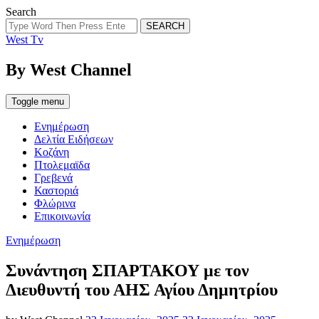
Search
SEARCH
West Tv
By West Channel
Toggle menu
Ενημέρωση
Δελτία Ειδήσεων
Κοζάνη
Πτολεμαϊδα
Γρεβενά
Καστοριά
Φλώρινα
Επικοινωνία
Categories
Ενημέρωση
Συνάντηση ΣΠΑΡΤΑΚΟΥ με τον
Διευθυντή του ΑΗΣ Αγίου Δημητρίου