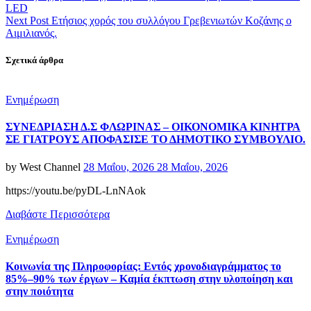
LED
Next Post
Ετήσιος χορός του συλλόγου Γρεβενιωτών Κοζάνης ο
Αιμιλιανός.
Σχετικά άρθρα
Categories
Ενημέρωση
ΣΥΝΕΔΡΙΑΣΗ Δ.Σ ΦΛΩΡΙΝΑΣ – ΟΙΚΟΝΟΜΙΚΑ ΚΙΝΗΤΡΑ
ΣΕ ΓΙΑΤΡΟΥΣ ΑΠΟΦΑΣΙΣΕ ΤΟ ΔΗΜΟΤΙΚΟ ΣΥΜΒΟΥΛΙΟ.
Posted
by
West Channel
28 Μαΐου, 2026
28 Μαΐου, 2026
on
https://youtu.be/pyDL-LnNAok
Διαβάστε Περισσότερα
Categories
Ενημέρωση
Κοινωνία της Πληροφορίας: Εντός χρονοδιαγράμματος το
85%–90% των έργων – Καμία έκπτωση στην υλοποίηση και
στην ποιότητα