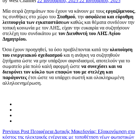
Posted
by
West Channel
22 Ιανουαρίου, 2025
22 Ιανουαρίου, 2025
on
Μία σειρά ζητημάτων που έχουν να κάνουν με τους
εργαζόμενους
,
τις συνθήκες στο χώρο του
Σταθμού
, την
ασφάλεια και εύρυθμη
λειτουργία των εγκαταστάσεων
καθώς και θέματα συνδέουν την
τοπική κοινωνία με τον ΑΗΣ, είχαν την ευκαιρία να συζητήσουν
στελέχη του συνδικάτου με
τον Διευθυντή του ΑΗΣ Αγίου
Δημητρίου.
Όσα έχουν προηγηθεί, τα όσο προβλέπονται κατά την
υλοποίηση
του ενεργειακού σχεδιασμού
και η ανάγκη να συζητηθούν
ζητήματα ώστε να μην υπάρξουν αιφνιδιασμοί, αποτελούν για το
σωματείο μία πολύ καλή αφορμή ώστε
να συνεχίσει και να
διευρύνει τον κύκλο των επαφών του με στελέχη και
παράγοντες
έτσι ώστε να υπάρχει σωστή και ολοκληρωμένη
αλληλοενημέρωση.
Previous Post
Περιφέρεια Δυτικής Μακεδονίας: Εξοικονόμηση στο
κόστος της ηλεκτρικής ενέργειας με τοποθέτηση νέων φωτιστικών