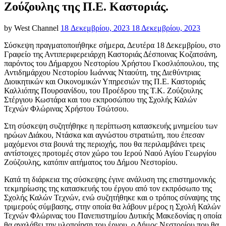
Ζούζουλης της Π.Ε. Καστοριάς.
Posted
by
West Channel
18 Δεκεμβρίου, 2023
18 Δεκεμβρίου, 2023
on
Σύσκεψη πραγματοποιήθηκε σήμερα, Δευτέρα 18 Δεκεμβρίου, στο
Γραφείο της Αντιπεριφερειάρχη Καστοριάς Δέσποινας Κοζατσάνη,
παρόντος του Δήμαρχου Νεστορίου Χρήστου Γκοσλιόπουλου, της
Αντιδημάρχου Νεστορίου Ιωάννας Νταούτη, της Διεθύντριας
Διοικητικών και Οικονομικών Υπηρεσιών της Π.Ε. Καστοριάς
Καλλιόπης Πουρσανίδου, του Προέδρου της Τ.Κ. Ζούζουλης
Στέργιου Κωστάρα και του εκπροσώπου της Σχολής Καλών
Τεχνών Φλώρινας Χρήστου Τσώτσου.
Στη σύσκεψη συζητήθηκε η περίπτωση κατασκευής μνημείου των
ηρώων Διάκου, Ντάσκα και αγνώστου στρατιώτη, που έπεσαν
μαχόμενοι στα βουνά της περιοχής, που θα περιλαμβάνει τρεις
αντίστοιχες προτομές στον χώρο του Ιερού Ναού Αγίου Γεωργίου
Ζούζουλης, κατόπιν αιτήματος του Δήμου Νεστορίου.
Κατά τη διάρκεια της σύσκεψης έγινε ανάλυση της επιστημονικής
τεκμηρίωσης της κατασκευής του έργου από τον εκπρόσωπο της
Σχολής Καλών Τεχνών, ενώ συζητήθηκε και ο τρόπος σύναψης της
τριμερούς σύμβασης, στην οποία θα λάβουν μέρος η Σχολή Καλών
Τεχνών Φλώρινας του Πανεπιστημίου Δυτικής Μακεδονίας η οποία
θα αναλάβει την υλοποίηση του έργου, ο Δήμος Νεστορίου που θα