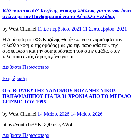
Κάλεσμα του ΦΣ Κοζάνης στους φιλάθλους για τον νοκ άουτ
αγώνα με τον Πανδραμαϊκό για το Κύπελλο Ελλάδας
Posted
by
West Channel
11 Σεπτεμβρίου, 2021
11 Σεπτεμβρίου, 2021
on
Η Διοίκηση του ΦΣ Κοζάνης Θα ήθελε να ευχαριστήσει τον
φίλαθλο κόσμο της ομάδας μας για την παρουσία του, την
συσπείρωση και την συμπαράσταση του στην ομάδα, στον
τελευταίο εντός έδρας αγώνα για το…
Διαβάστε Περισσότερα
Categories
Ενημέρωση
Ο π. ΒΟΥΛΕΥΤΗΣ ΝΔ ΝΟΜΟΥ ΚΟΖΑΝΗΣ ΝΙΚΟΣ
ΠΑΠΑΦΙΛΙΠΠΟΥ ΓΙΑ ΤΑ 31 ΧΡΟΝΙΑ ΑΠΟ ΤΟ ΜΕΓΑΛΟ
ΣΕΙΣΜΟ ΤΟΥ 1995
Posted
by
West Channel
14 Μαΐου, 2026
14 Μαΐου, 2026
on
https://youtu.be/YKGQ0mGyAW4
Διαβάστε Περισσότερα