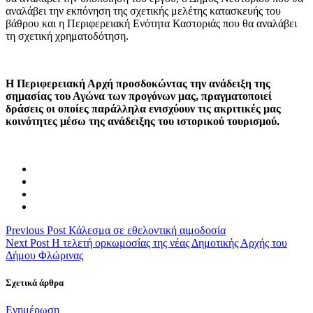
αναλάβει την εκπόνηση της σχετικής μελέτης κατασκευής του
βάθρου και η Περιφερειακή Ενότητα Καστοριάς που θα αναλάβει
τη σχετική χρηματοδότηση.
Η Περιφερειακή Αρχή προσδοκώντας την ανάδειξη της
σημασίας του Αγώνα των προγόνων μας, πραγματοποιεί
δράσεις οι οποίες παράλληλα ενισχύουν τις ακριτικές μας
κοινότητες μέσω της ανάδειξης του ιστορικού τουρισμού.
Previous Post
Κάλεσμα σε εθελοντική αιμοδοσία
Next Post
Η τελετή ορκωμοσίας της νέας Δημοτικής Αρχής του
Δήμου Φλώρινας
Σχετικά άρθρα
Categories
Ενημέρωση