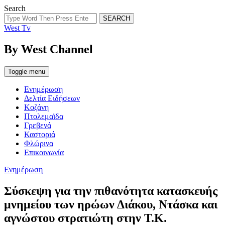
Search
SEARCH
West Tv
By West Channel
Toggle menu
Ενημέρωση
Δελτία Ειδήσεων
Κοζάνη
Πτολεμαϊδα
Γρεβενά
Καστοριά
Φλώρινα
Επικοινωνία
Categories
Ενημέρωση
Σύσκεψη για την πιθανότητα κατασκευής
μνημείου των ηρώων Διάκου, Ντάσκα και
αγνώστου στρατιώτη στην Τ.Κ.