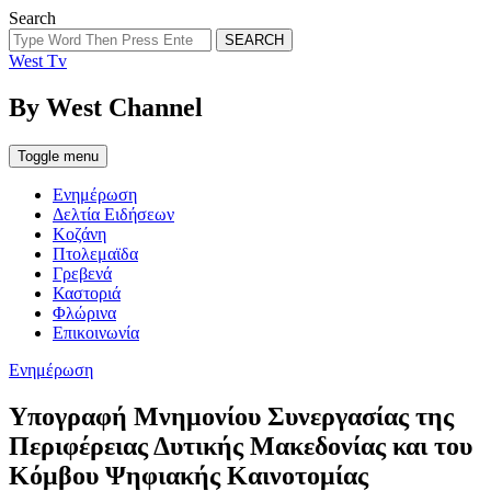
Search
SEARCH
West Tv
By West Channel
Toggle menu
Ενημέρωση
Δελτία Ειδήσεων
Κοζάνη
Πτολεμαϊδα
Γρεβενά
Καστοριά
Φλώρινα
Επικοινωνία
Categories
Ενημέρωση
Υπογραφή Μνημονίου Συνεργασίας της
Περιφέρειας Δυτικής Μακεδονίας και του
Κόμβου Ψηφιακής Καινοτομίας