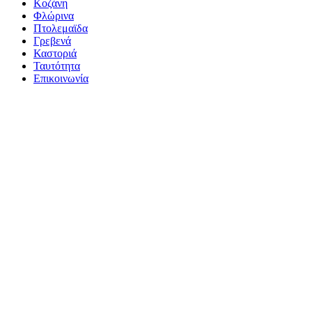
Κοζάνη
Φλώρινα
Πτολεμαϊδα
Γρεβενά
Καστοριά
Ταυτότητα
Επικοινωνία