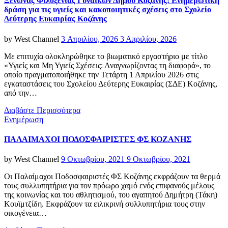
Ξενώνας Φιλοξενίας Γυναικών Δήμου Κοζάνης: Ενημερωτική
δράση για τις υγιείς και κακοποιητικές σχέσεις στο Σχολείο
Δεύτερης Ευκαιρίας Κοζάνης
Posted
by
West Channel
3 Απριλίου, 2026
3 Απριλίου, 2026
on
Με επιτυχία ολοκληρώθηκε το βιωματικό εργαστήριο με τίτλο
«Υγιείς και Μη Υγιείς Σχέσεις: Αναγνωρίζοντας τη διαφορά», το
οποίο πραγματοποιήθηκε την Τετάρτη 1 Απριλίου 2026 στις
εγκαταστάσεις του Σχολείου Δεύτερης Ευκαιρίας (ΣΔΕ) Κοζάνης,
από την…
Διαβάστε Περισσότερα
Categories
Ενημέρωση
ΠΑΛΑΙΜΑΧΟΙ ΠΟΔΟΣΦΑΙΡΙΣΤΕΣ ΦΣ ΚΟΖΑΝΗΣ
Posted
by
West Channel
9 Οκτωβρίου, 2021
9 Οκτωβρίου, 2021
on
Οι Παλαίμαχοι Ποδοσφαιριστές ΦΣ Κοζάνης εκφράζουν τα θερμά
τους συλλυπητήρια για τον πρόωρο χαμό ενός επιφανούς μέλους
της κοινωνίας και του αθλητισμού, του αγαπητού Δημήτρη (Τάκη)
Κουϊμτζίδη. Εκφράζουν τα ειλικρινή συλλυπητήρια τους στην
οικογένεια…