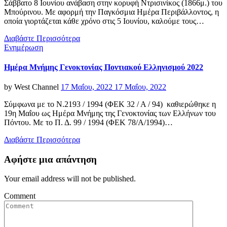
Σάββατο 8 Ιουνίου ανάβαση στην κορυφή Ντρισινίκος (1866μ.) του
Μπούρινου. Με αφορμή την Παγκόσμια Ημέρα Περιβάλλοντος, η
οποία γιορτάζεται κάθε χρόνο στις 5 Ιουνίου, καλούμε τους…
Διαβάστε Περισσότερα
Categories
Ενημέρωση
Ημέρα Μνήμης Γενοκτονίας Ποντιακού Ελληνισμού 2022
Posted
by
West Channel
17 Μαΐου, 2022
17 Μαΐου, 2022
on
Σύμφωνα με το Ν.2193 / 1994 (ΦΕΚ 32 / Α / 94) καθιερώθηκε η
19η Μαΐου ως Ημέρα Μνήμης της Γενοκτονίας των Ελλήνων του
Πόντου. Με το Π. Δ. 99 / 1994 (ΦΕΚ 78/Α/1994)…
Διαβάστε Περισσότερα
Αφήστε μια απάντηση
Your email address will not be published.
Comment