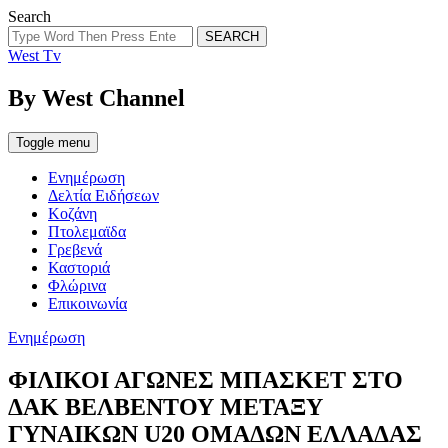
Search
SEARCH
West Tv
By West Channel
Toggle menu
Ενημέρωση
Δελτία Ειδήσεων
Κοζάνη
Πτολεμαϊδα
Γρεβενά
Καστοριά
Φλώρινα
Επικοινωνία
Categories
Ενημέρωση
ΦΙΛΙΚΟΙ ΑΓΩΝΕΣ ΜΠΑΣΚΕΤ ΣΤΟ
ΔΑΚ ΒΕΛΒΕΝΤΟΥ ΜΕΤΑΞΥ
ΓΥΝΑΙΚΩΝ U20 ΟΜΑΔΩΝ ΕΛΛΑΔΑΣ