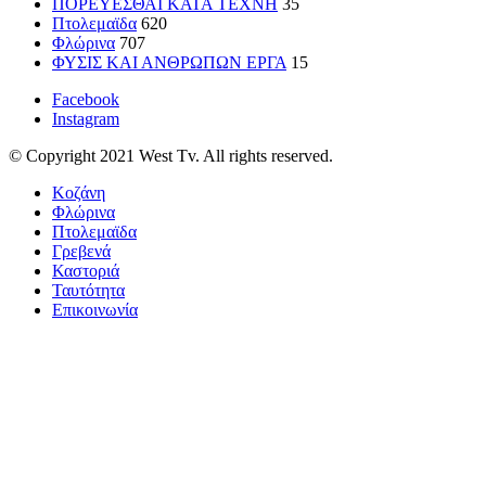
ΠΟΡΕΥΕΣΘΑΙ ΚΑΤΑ ΤΕΧΝΗ
35
Πτολεμαϊδα
620
Φλώρινα
707
ΦΥΣΙΣ ΚΑΙ ΑΝΘΡΩΠΩΝ ΕΡΓΑ
15
Facebook
Instagram
© Copyright 2021 West Tv. All rights reserved.
Κοζάνη
Φλώρινα
Πτολεμαϊδα
Γρεβενά
Καστοριά
Ταυτότητα
Επικοινωνία