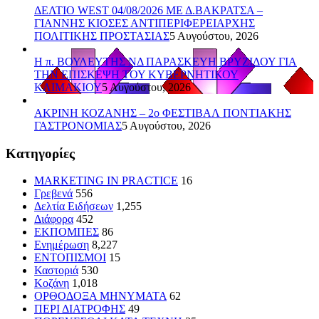
ΔΕΛΤΙΟ WEST 04/08/2026 ΜΕ Δ.ΒΑΚΡΑΤΣΑ –
ΓΙΑΝΝΗΣ ΚΙΟΣΕΣ ΑΝΤΙΠΕΡΙΦΕΡΕΙΑΡΧΗΣ
ΠΟΛΙΤΙΚΗΣ ΠΡΟΣΤΑΣΙΑΣ
5 Αυγούστου, 2026
Η π. ΒΟΥΛΕΥΤΗΣ ΝΔ ΠΑΡΑΣΚΕΥΗ ΒΡΥΖΙΔΟΥ ΓΙΑ
ΤΗΝ ΕΠΙΣΚΕΨΗ ΤΟΥ ΚΥΒΕΡΝΗΤΙΚΟΥ
ΚΛΙΜΑΚΙΟΥ
5 Αυγούστου, 2026
ΑΚΡΙΝΗ ΚΟΖΑΝΗΣ – 2ο ΦΕΣΤΙΒΑΛ ΠΟΝΤΙΑΚΗΣ
ΓΑΣΤΡΟΝΟΜΙΑΣ
5 Αυγούστου, 2026
Kατηγορίες
MARKETING IN PRACTICE
16
Γρεβενά
556
Δελτία Ειδήσεων
1,255
Διάφορα
452
ΕΚΠΟΜΠΕΣ
86
Ενημέρωση
8,227
ΕΝΤΟΠΙΣΜΟΙ
15
Καστοριά
530
Κοζάνη
1,018
ΟΡΘΟΔΟΞΑ ΜΗΝΥΜΑΤΑ
62
ΠΕΡΙ ΔΙΑΤΡΟΦΗΣ
49