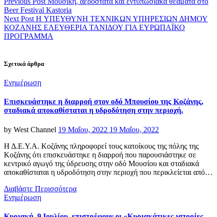
Previous Post
Μουσική, αερόστατα και εντυπωσιακά θεάματα στο
Beer Festival Kastoria
Next Post
H ΥΠΕΥΘΥΝΗ ΤΕΧΝΙΚΩΝ ΥΠΗΡΕΣΙΩΝ ΔΗΜΟΥ
ΚΟΖΑΝΗΣ ΕΛΕΥΘΕΡΙΑ ΤΑΝΙΔΟΥ ΓΙΑ ΕΥΡΩΠΑΪΚΟ
ΠΡΟΓΡΑΜΜΑ
Σχετικά άρθρα
Categories
Ενημέρωση
Επισκευάστηκε η διαρροή στον οδό Μπουσίου της Κοζάνης,
σταδιακά αποκαθίσταται η υδροδότηση στην περιοχή.
Posted
by
West Channel
19 Μαΐου, 2022
19 Μαΐου, 2022
on
Η Δ.Ε.Υ.Α. Κοζάνης πληροφορεί τους κατοίκους της πόλης της
Κοζάνης ότι επισκευάστηκε η διαρροή που παρουσιάστηκε σε
κεντρικό αγωγό της ύδρευσης στην οδό Μουσίου και σταδιακά
αποκαθίσταται η υδροδότηση στην περιοχή που περικλείεται από…
Διαβάστε Περισσότερα
Categories
Ενημέρωση
Κυριακή, 9 Ιουλίου, επιστρέφουν οι «Κυριακάτικες ιστορίες