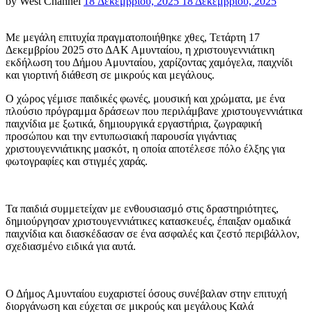
Posted
by
West Channel
18 Δεκεμβρίου, 2025
18 Δεκεμβρίου, 2025
on
Με μεγάλη επιτυχία πραγματοποιήθηκε χθες, Τετάρτη 17
Δεκεμβρίου 2025 στο ΔΑΚ Αμυνταίου, η χριστουγεννιάτικη
εκδήλωση του Δήμου Αμυνταίου, χαρίζοντας χαμόγελα, παιχνίδι
και γιορτινή διάθεση σε μικρούς και μεγάλους.
Ο χώρος γέμισε παιδικές φωνές, μουσική και χρώματα, με ένα
πλούσιο πρόγραμμα δράσεων που περιλάμβανε χριστουγεννιάτικα
παιχνίδια με ξωτικά, δημιουργικά εργαστήρια, ζωγραφική
προσώπου και την εντυπωσιακή παρουσία γιγάντιας
χριστουγεννιάτικης μασκότ, η οποία αποτέλεσε πόλο έλξης για
φωτογραφίες και στιγμές χαράς.
Τα παιδιά συμμετείχαν με ενθουσιασμό στις δραστηριότητες,
δημιούργησαν χριστουγεννιάτικες κατασκευές, έπαιξαν ομαδικά
παιχνίδια και διασκέδασαν σε ένα ασφαλές και ζεστό περιβάλλον,
σχεδιασμένο ειδικά για αυτά.
Ο Δήμος Αμυνταίου ευχαριστεί όσους συνέβαλαν στην επιτυχή
διοργάνωση και εύχεται σε μικρούς και μεγάλους Καλά