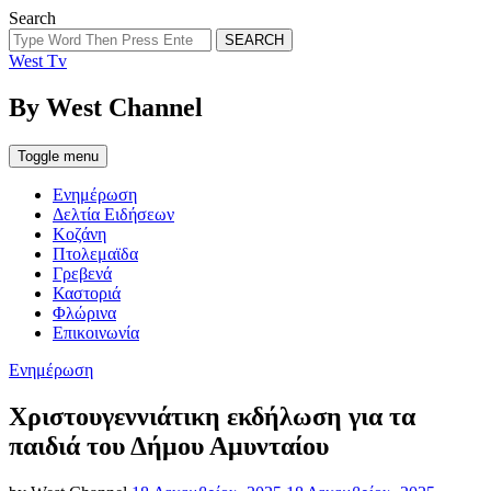
Search
SEARCH
West Tv
By West Channel
Toggle menu
Ενημέρωση
Δελτία Ειδήσεων
Κοζάνη
Πτολεμαϊδα
Γρεβενά
Καστοριά
Φλώρινα
Επικοινωνία
Categories
Ενημέρωση
Χριστουγεννιάτικη εκδήλωση για τα
παιδιά του Δήμου Αμυνταίου