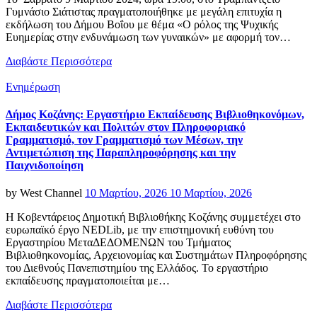
Γυμνάσιο Σιάτιστας πραγματοποιήθηκε με μεγάλη επιτυχία η
εκδήλωση του Δήμου Βοΐου με θέμα «Ο ρόλος της Ψυχικής
Ευημερίας στην ενδυνάμωση των γυναικών» με αφορμή τον…
Διαβάστε Περισσότερα
Categories
Ενημέρωση
Δήμος Κοζάνης: Εργαστήριο Εκπαίδευσης Βιβλιοθηκονόμων,
Εκπαιδευτικών και Πολιτών στον Πληροφοριακό
Γραμματισμό, τον Γραμματισμό των Μέσων, την
Αντιμετώπιση της Παραπληροφόρησης και την
Παιχνιδοποίηση
Posted
by
West Channel
10 Μαρτίου, 2026
10 Μαρτίου, 2026
on
Η Κοβεντάρειος Δημοτική Βιβλιοθήκης Κοζάνης συμμετέχει στο
ευρωπαϊκό έργο NEDLib, με την επιστημονική ευθύνη του
Εργαστηρίου ΜεταΔΕΔΟΜΕΝΩΝ του Τμήματος
Βιβλιοθηκονομίας, Αρχειονομίας και Συστημάτων Πληροφόρησης
του Διεθνούς Πανεπιστημίου της Ελλάδος. Το εργαστήριο
εκπαίδευσης πραγματοποιείται με…
Διαβάστε Περισσότερα