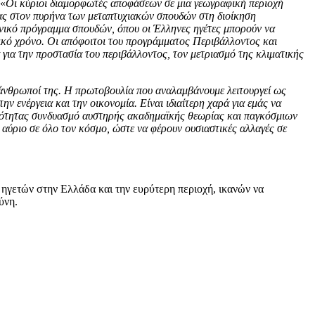
 «
Οι κύριοι διαμορφωτές αποφάσεων σε μια γεωγραφική περιοχή
τας στον πυρήνα των μεταπτυχιακών σπουδών στη διοίκηση
ονικό πρόγραμμα σπουδών, όπου οι Έλληνες ηγέτες μπορούν να
τικό χρόνο. Οι απόφοιτοι του προγράμματος Περιβάλλοντος και
 για την προστασία του περιβάλλοντος, τον μετριασμό της κλιματικής
ι άνθρωποί της. Η πρωτοβουλία που αναλαμβάνουμε λειτουργεί ως
ενέργεια και την οικονομία. Είναι ιδιαίτερη χαρά για εμάς να
οιότητας συνδυασμό αυστηρής ακαδημαϊκής θεωρίας και παγκόσμιων
αύριο σε όλο τον κόσμο, ώστε να φέρουν ουσιαστικές αλλαγές σε
 ηγετών στην Ελλάδα και την ευρύτερη περιοχή, ικανών να
ύνη.