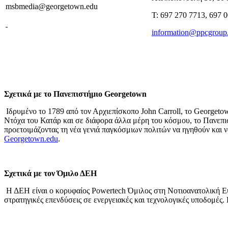
msbmedia@georgetown.edu
T: 697 270 7713, 697 
information@ppcgroup
Σχετικά με το Πανεπιστήμιο
Georgetown
Ιδρυμένο το 1789 από τον Αρχιεπίσκοπο John Carroll, το Georgeto
Ντόχα του Κατάρ και σε διάφορα άλλα μέρη του κόσμου, το Πανεπισ
προετοιμάζοντας τη νέα γενιά παγκόσμιων πολιτών να ηγηθούν και 
Georgetown.edu
.
Σχετικά με τον Όμιλο ΔΕΗ
Η ΔΕΗ είναι ο κορυφαίος Powertech Όμιλος στη Νοτιοανατολική Ευ
στρατηγικές επενδύσεις σε ενεργειακές και τεχνολογικές υποδομές