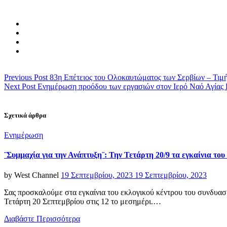
Previous Post
83η Επέτειος του Ολοκαυτώματος των Σερβίων – Τιμ
Next Post
Ενημέρωση προόδου των εργασιών στον Ιερό Ναό Αγίας 
Σχετικά άρθρα
Categories
Ενημέρωση
¨Συμμαχία για την Ανάπτυξη¨: Την Τετάρτη 20/9 τα εγκαίνια τ
Posted
by
West Channel
19 Σεπτεμβρίου, 2023
19 Σεπτεμβρίου, 2023
on
Σας προσκαλούμε στα εγκαίνια του εκλογικού κέντρου του συνδυα
Τετάρτη 20 Σεπτεμβρίου στις 12 το μεσημέρι.…
Διαβάστε Περισσότερα