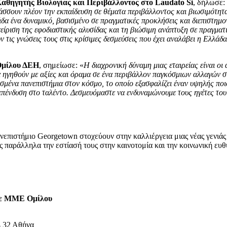
Καθηγητής Βιολογίας και Περιβάλλοντος στο Laudato Si
, δήλωσε:
τάσσουν πλέον την εκπαίδευση σε θέματα περιβάλλοντος και βιωσιμότη
δα ένα δυναμικό, βασισμένο σε πραγματικές προκλήσεις και διεπιστημ
είριση της εφοδιαστικής αλυσίδας και τη βιώσιμη ανάπτυξη σε πραγμα
ις γνώσεις τους στις κρίσιμες δεσμεύσεις που έχει αναλάβει η Ελλάδα
Ομίλου ΔΕΗ
, σημείωσε: «
Η διαχρονική δύναμη μιας εταιρείας είναι ο
γηθούν με αξίες και όραμα σε ένα περιβάλλον παγκόσμιων αλλαγών στην 
ισμένα πανεπιστήμια στον κόσμο, το οποίο εξασφαλίζει έναν υψηλής π
πένδυση στο ταλέντο. Δεσμευόμαστε να ενδυναμώνουμε τους ηγέτες του 
επιστήμιο Georgetown στοχεύουν στην καλλιέργεια μιας νέας γενιάς
 παράλληλα την εστίασή τους στην καινοτομία και την κοινωνική ευθ
με ΜΜΕ
Ομίλου
 32 Αθήνα