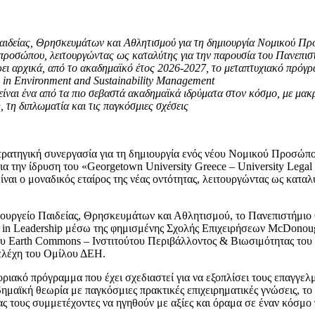
αιδείας, Θρησκευμάτων και Αθλητισμού για τη δημιουργία Νομικού Π
 προσώπου, λειτουργώντας ως καταλύτης για την παρουσία του Πανεπι
ρει αρχικά, από το ακαδημαϊκό έτος 2026-2027, το μεταπτυχιακό πρόγ
.
in
Environment
and
Sustainability
Management
, είναι ένα από τα πιο σεβαστά ακαδημαϊκά ιδρύματα στον κόσμο, με μ
η, τη διπλωματία και τις παγκόσμιες σχέσεις
ρατηγική συνεργασία για τη δημιουργία ενός νέου Νομικού Προσώπ
α την ίδρυση του «Georgetown University Greece – University Legal
ναι ο μοναδικός εταίρος της νέας οντότητας, λειτουργώντας ως κατα
ουργείο Παιδείας, Θρησκευμάτων και Αθλητισμού, το Πανεπιστήμιο G
 in Leadership μέσω της φημισμένης Σχολής Επιχειρήσεων McDonough
υ Earth Commons – Ινστιτούτου Περιβάλλοντος & Βιωσιμότητας του
τελέχη του Ομίλου ΔΕΗ.
οριακό πρόγραμμα που έχει σχεδιαστεί για να εξοπλίσει τους επαγγελμ
ημαϊκή θεωρία με παγκόσμιες πρακτικές επιχειρηματικές γνώσεις, τ
 τους συμμετέχοντες να ηγηθούν με αξίες και όραμα σε έναν κόσμο 