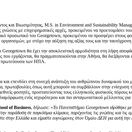
ος και Βιωσιμότητας, M.S. in Environment and Sustainability Mana
ές γνώσεις με επιχειρηματικές αρχές, προκειμένου να προετοιμάσει τ
ικό προσωπικό του Georgetown, προκειμένου να προσφέρει στους φοι
ν οργανισμών, με στόχο την αύξηση της αξίας τους και την ταυτόχρον
 Georgetown θα έχει την αποκλειστική αρμοδιότητα στη λήψη αποφά
ς που εργάζονται, θα πραγματοποιούνται στην Αθήνα, θα διεξάγονται 
ην πρωτεύουσα των ΗΠΑ.
 και επενδύει στη συνεχή ανάπτυξη του ανθρώπινου δυναμικού του 
να, πρωτοβουλίες όπως αυτή μπορούν να συμβάλλουν στην ενίσχυση τη
εθνείς φοιτητές, προστατεύοντας τους ελληνικούς φυσικούς πόρους κα
ιαμόρφωση ενός ισχυρότερου και πιο ανταγωνιστικού μέλλοντος για 
ol of Business
, δήλωσε: «
Το Πανεπιστήμιο Georgetown ιδρύθηκε με τ
 παράδοση σε παγκόσμια κλίμακα, παρέχοντας τις γνώσεις και τις εμπει
στε στην Ελλάδα και είμαστε ευγνώμονες στον Όμιλο ΔΕΗ για αυτή την 