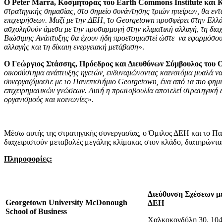
Ο Peter Marra, Κοσμήτορας του Earth Commons Institute και 
στρατηγικής σημασίας, στο σημείο συνάντησης τριών ηπείρων, θα εν
επιχειρήσεων. Μαζί με την ΔΕΗ, το Georgetown προσφέρει στην Ελλά
ασχοληθούν άμεσα με την προσαρμογή στην κλιματική αλλαγή, τη διαχ
Βιώσιμης Ανάπτυξης θα έχουν ήδη προετοιμαστεί ώστε να εφαρμόσουν τ
αλλαγής και τη δίκαιη ενεργειακή μετάβαση
».
Ο Γεώργιος Στάσσης, Πρόεδρος και Διευθύνων Σύμβουλος του 
οικοσύστημα ανάπτυξης ηγετών, ενδυναμώνοντας καινοτόμα μυαλά να η
συνεργαζόμαστε με το Πανεπιστήμιο Georgetown, ένα από τα πιο φημ
επιχειρηματικών γνώσεων. Αυτή η πρωτοβουλία αποτελεί στρατηγική ε
οργανισμούς και κοινωνίες
».
Μέσω αυτής της στρατηγικής συνεργασίας, ο Όμιλος ΔΕΗ και το Παν
διαχειριστούν μεταβολές μεγάλης κλίμακας στον κλάδο, διατηρώντας
Πληροφορίες
:
Διεύθυνση Σχέσεων 
Georgetown University McDonough
ΔΕΗ
School of Business
Χαλκοκονδύλη 30, 104