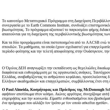
Το καινοτόμο Μεταπτυχιακό Πρόγραμμα στη Διαχείριση Περιβάλλοντ
συνεργασία με το Earth Commons Institute, συνδυάζει επιστημονικ
βιωσιμότητας. Το πρόγραμμα αξιοποιεί το παγκοσμίου φήμης διδακτ
απαιτούνται για τη διαχείριση της περιβαλλοντικής βιωσιμότητας τω
Και τα δύο προγράμματα είναι πιστοποιημένα από το AACSB ενώ το
σπουδών. Τα μαθήματα, τα οποία έχουν σχεδιαστεί για επαγγελματίε
περίοδο φοίτησης και την τελετή αποφοίτησης στην Ουάσιγκτον, τ
Ο Όμιλος ΔΕΗ αναγνωρίζει την εκπαίδευση ως θεμελιώδες δικαίωμα
διαφάνεια και ευθυγράμμιση με τις οργανωτικές ανάγκες. Ταυτόχρο
Ελλάδας, αναβαθμίζοντας το ανθρώπινο κεφάλαιο, προσελκύοντας δι
Ελλήνων ακαδημαϊκών και επαγγελματιών, συμβάλλοντας έτσι στη δ
Ο Paul Almeida, Κοσμήτορας και Πρόεδρος της McDonough Scho
αφήσουν αποτύπωμα στον κόσμο. Αιώνες αργότερα, συνεχίζουμε αυτή την
επιχειρήσεις και την κοινωνία. Είμαστε ενθουσιασμένοι που βρισκόμα
ένα πρόγραμμα που αλλάζει τον τρόπο με τον οποίο ασκείται ηγεσία
».