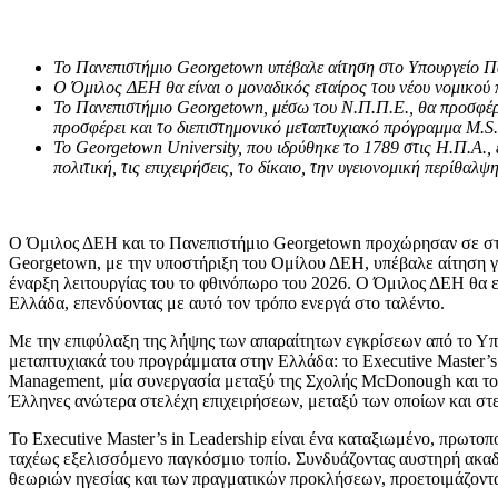
Το Πανεπιστήμιο
Georgetown
υπέβαλε αίτηση στο Υπουργείο Π
Ο Όμιλος ΔΕΗ θα είναι ο μοναδικός εταίρος του νέου νομικού
Το Πανεπιστήμιο
Georgetown
, μέσω του Ν.Π.Π.Ε., θα προσφέ
προσφέρει και το διεπιστημονικό μεταπτυχιακό πρόγραμμα
M
.
S
Το
Georgetown
University
, που ιδρύθηκε το 1789 στις Η.Π.Α.
πολιτική, τις επιχειρήσεις, το δίκαιο, την υγειονομική περίθαλψ
Ο Όμιλος ΔΕΗ και το Πανεπιστήμιο Georgetown προχώρησαν σε στ
Georgetown, με την υποστήριξη του Ομίλου ΔΕΗ, υπέβαλε αίτηση γι
έναρξη λειτουργίας του το φθινόπωρο του 2026. Ο Όμιλος ΔΕΗ θα εί
Ελλάδα, επενδύοντας με αυτό τον τρόπο ενεργά στο ταλέντο.
Με την επιφύλαξη της λήψης των απαραίτητων εγκρίσεων από το Υπ
μεταπτυχιακά του προγράμματα στην Ελλάδα: το Executive Master’s
Management, μία συνεργασία μεταξύ της Σχολής McDonough και το
Έλληνες ανώτερα στελέχη επιχειρήσεων, μεταξύ των οποίων και σ
Το Executive Master’s in Leadership είναι ένα καταξιωμένο, πρωτοπ
ταχέως εξελισσόμενο παγκόσμιο τοπίο. Συνδυάζοντας αυστηρή ακαδ
θεωριών ηγεσίας και των πραγματικών προκλήσεων, προετοιμάζοντας