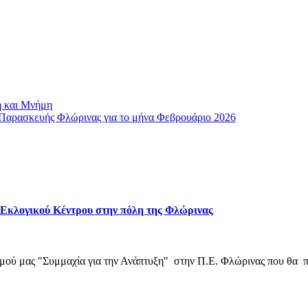
ή και Μνήμη
Παρασκευής Φλώρινας για το μήνα Φεβρουάριο 2026
ου Εκλογικού Κέντρου στην πόλη της Φλώρινας
σμού μας "Συμμαχία για την Ανάπτυξη" στην Π.Ε. Φλώρινας που θα 