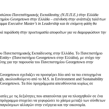
ροσώπου Πανεπιστημιακής Εκπαίδευσης (Ν.Π.Π.Ε.) στην Ελλάδα
στημίου
Georgetown
στην Ελλάδα – επένδυση στην ανάπτυξη ταλέντων
ραμμα
Executive
Master
’
s
in
Leadership
και σε επόμενη φάση θα
ακρά παράδοση στην προετοιμασία αποφοίτων για να διαμορφώσουν την
ου Πανεπιστημιακής Εκπαίδευσης στην Ελλάδα. Το Πανεπιστήμιο
 Entity» (Πανεπιστήμιο Georgetown στην Ελλάδα), με στόχο την
λύτης για την παρουσία του Πανεπιστημίου Georgetown στην
eorgetown σχεδιάζει να προσφέρει δύο από τα πιο επιτυχημένα
, ακολουθούμενο από το M.S. in Environment and Sustainability
 Georgetown. Τα δύο προγράμματα απευθύνονται κυρίως σε
ατίες με τις δεξιότητες που απαιτούνται για να πλοηγηθούν σε ένα
ο πρόγραμμα στοχεύει να γεφυρώσει το χάσμα μεταξύ των σύνθετων
παγκόσμιων αλλαγών στην ενέργεια και την οικονομία.