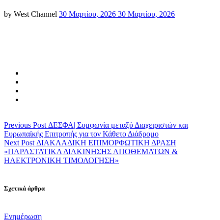
Posted
by
West Channel
30 Μαρτίου, 2026
30 Μαρτίου, 2026
on
Previous Post
ΔΕΣΦΑ| Συμφωνία μεταξύ Διαχειριστών και
Ευρωπαϊκής Επιτροπής για τον Κάθετο Διάδρομο
Next Post
ΔΙΑΚΛΑΔΙΚΗ ΕΠΙΜΟΡΦΩΤΙΚΗ ΔΡΑΣΗ
«ΠΑΡΑΣΤΑΤΙΚΑ ΔΙΑΚΙΝΗΣΗΣ ΑΠΟΘΕΜΑΤΩΝ &
ΗΛΕΚΤΡΟΝΙΚΗ ΤΙΜΟΛΟΓΗΣΗ»
Σχετικά άρθρα
Categories
Ενημέρωση