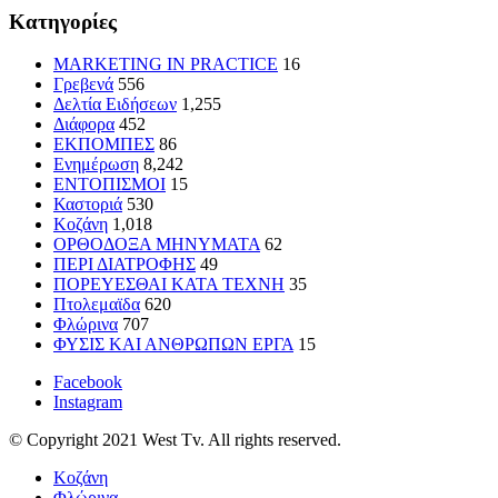
Kατηγορίες
MARKETING IN PRACTICE
16
Γρεβενά
556
Δελτία Ειδήσεων
1,255
Διάφορα
452
ΕΚΠΟΜΠΕΣ
86
Ενημέρωση
8,242
ΕΝΤΟΠΙΣΜΟΙ
15
Καστοριά
530
Κοζάνη
1,018
ΟΡΘΟΔΟΞΑ ΜΗΝΥΜΑΤΑ
62
ΠΕΡΙ ΔΙΑΤΡΟΦΗΣ
49
ΠΟΡΕΥΕΣΘΑΙ ΚΑΤΑ ΤΕΧΝΗ
35
Πτολεμαϊδα
620
Φλώρινα
707
ΦΥΣΙΣ ΚΑΙ ΑΝΘΡΩΠΩΝ ΕΡΓΑ
15
Facebook
Instagram
© Copyright 2021 West Tv. All rights reserved.
Κοζάνη
Φλώρινα