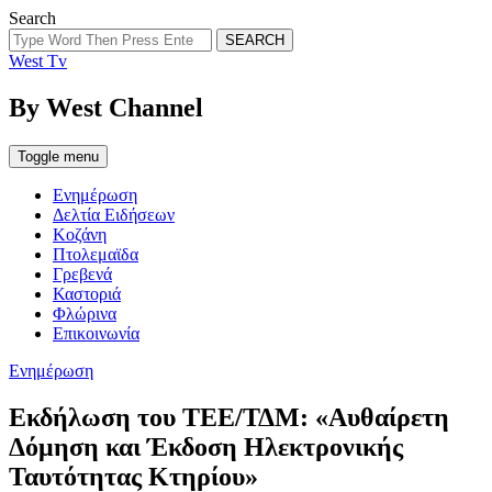
Search
SEARCH
West Tv
By West Channel
Toggle menu
Ενημέρωση
Δελτία Ειδήσεων
Κοζάνη
Πτολεμαϊδα
Γρεβενά
Καστοριά
Φλώρινα
Επικοινωνία
Categories
Ενημέρωση
Eκδήλωση του ΤΕΕ/ΤΔΜ: «Αυθαίρετη
Δόμηση και Έκδοση Ηλεκτρονικής
Ταυτότητας Κτηρίου»