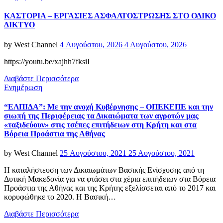
ΚΑΣΤΟΡΙΑ – ΕΡΓΑΣΙΕΣ ΑΣΦΑΛΤΟΣΤΡΩΣΗΣ ΣΤΟ ΟΔΙΚΟ
ΔΙΚΤΥΟ
Posted
by
West Channel
4 Αυγούστου, 2026
4 Αυγούστου, 2026
on
https://youtu.be/xajhh7fksiI
Διαβάστε Περισσότερα
Categories
Ενημέρωση
“ΕΛΠΙΔΑ”: Με την ανοχή Κυβέρνησης – ΟΠΕΚΕΠΕ και την
σιωπή της Περιφέρειας τα Δικαιώματα των αγροτών μας
«ταξιδεύουν» στις τσέπες επιτήδειων στη Κρήτη και στα
Βόρεια Προάστια της Αθήνας
Posted
by
West Channel
25 Αυγούστου, 2021
25 Αυγούστου, 2021
on
Η καταλήστευση των Δικαιωμάτων Βασικής Ενίσχυσης από τη
Δυτική Μακεδονία για να φτάσει στα χέρια επιτήδειων στα Βόρεια
Προάστια της Αθήνας και της Κρήτης εξελίσσεται από το 2017 και
κορυφώθηκε το 2020. Η Βασική…
Διαβάστε Περισσότερα