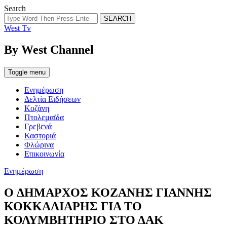
Search
SEARCH
West Tv
By West Channel
Toggle menu
Ενημέρωση
Δελτία Ειδήσεων
Κοζάνη
Πτολεμαϊδα
Γρεβενά
Καστοριά
Φλώρινα
Επικοινωνία
Categories
Ενημέρωση
O ΔΗΜΑΡΧΟΣ ΚΟΖΑΝΗΣ ΓΙΑΝΝΗΣ
ΚΟΚΚΑΛΙΑΡΗΣ ΓΙΑ ΤΟ
ΚΟΛΥΜΒΗΤΗΡΙΟ ΣΤΟ ΔΑΚ