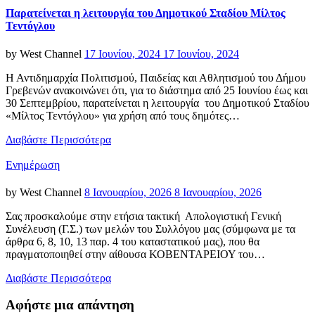
Παρατείνεται η λειτουργία του Δημοτικού Σταδίου Μίλτος
Τεντόγλου
Posted
by
West Channel
17 Ιουνίου, 2024
17 Ιουνίου, 2024
on
Η Αντιδημαρχία Πολιτισμού, Παιδείας και Αθλητισμού του Δήμου
Γρεβενών ανακοινώνει ότι, για το διάστημα από 25 Ιουνίου έως και
30 Σεπτεμβρίου, παρατείνεται η λειτουργία του Δημοτικού Σταδίου
«Μίλτος Τεντόγλου» για χρήση από τους δημότες…
Διαβάστε Περισσότερα
Categories
Ενημέρωση
Posted
by
West Channel
8 Ιανουαρίου, 2026
8 Ιανουαρίου, 2026
on
Σας προσκαλούμε στην ετήσια τακτική Απολογιστική Γενική
Συνέλευση (Γ.Σ.) των μελών του Συλλόγου μας (σύμφωνα με τα
άρθρα 6, 8, 10, 13 παρ. 4 του καταστατικού μας), που θα
πραγματοποιηθεί στην αίθουσα ΚΟΒΕΝΤΑΡΕΙΟΥ του…
Διαβάστε Περισσότερα
Αφήστε μια απάντηση