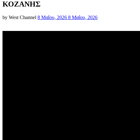
ΚΟΖΑΝΗΣ
Posted
by
West Channel
8 Μαΐου, 2026
8 Μαΐου, 2026
on