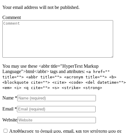
Your email address will not be published.
Comment
You may use these <abbr title="HyperText Markup
Language">html</abbr> tags and attributes:
<a href=""
title=""> <abbr title=""> <acronym title=""> <b>
<blockquote cite=""> <cite> <code> <del datetime="">
<em> <i> <q cite=""> <s> <strike> <strong>
Name
*
Email
*
Website
Αποθήκευσε το όνομά μου, email, και τον ιστότοπο μου σε