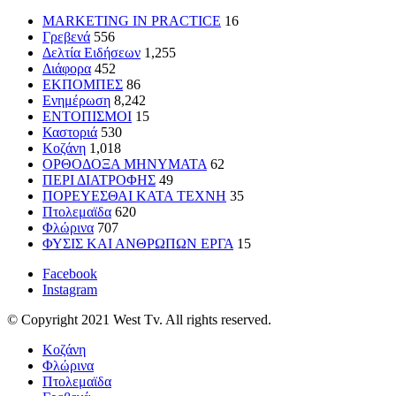
MARKETING IN PRACTICE
16
Γρεβενά
556
Δελτία Ειδήσεων
1,255
Διάφορα
452
ΕΚΠΟΜΠΕΣ
86
Ενημέρωση
8,242
ΕΝΤΟΠΙΣΜΟΙ
15
Καστοριά
530
Κοζάνη
1,018
ΟΡΘΟΔΟΞΑ ΜΗΝΥΜΑΤΑ
62
ΠΕΡΙ ΔΙΑΤΡΟΦΗΣ
49
ΠΟΡΕΥΕΣΘΑΙ ΚΑΤΑ ΤΕΧΝΗ
35
Πτολεμαϊδα
620
Φλώρινα
707
ΦΥΣΙΣ ΚΑΙ ΑΝΘΡΩΠΩΝ ΕΡΓΑ
15
Facebook
Instagram
© Copyright 2021 West Tv. All rights reserved.
Κοζάνη
Φλώρινα
Πτολεμαϊδα