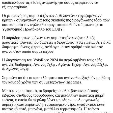
υποδεικνύουν τις θέσεις αναμονής για όσους περιμένουν να
εξυπηρετηθούν.
Οι μετακινήσεις συμμετεχόντων / εθελοντών / εργαζομένων /
κριτών / συνεργατών για τους σκοπούς της διοργάνωσης τόσο πριν,
όσο και μετά τον αγώνα θα πραγματοποιηθούν σύμφωνα με το
Υγειονομικό Πρωτόκολλο του ΕΟΔΥ.
Η παράδοση των ρούχων των συμμετεχόντων (σε ειδικές
πλαστικές τσάντες που διαθέτει η διοργάνωση) θα γίνεται σε ειδικά
διαμορφωμένους χώρους, ανάλογα με τον αριθμό τους και τον
αγώνα στον οποίο συμμετέχουν.
Η διοργάνωση του VoioRace 2024 θα περιλαμβάνει τους εξής
αγώνες-διαδρομές: Αγώνας 7χλμ , Αγώνας 19χλμ. Αγώνας 22χλμ.
& Αγώνας 24χλμ.
Σημειώνεται ότι τα αποτελέσματα του αγώνα θα εξαχθούν με βάση
τον καθαρό χρόνο των συμμετεχόντων (net time).
Μετά τον τερματισμό, οι δρομείς παραλαμβάνουν από τους
ειδικούς σταθμούς τροφοδοσίας και μεταλλίων πλαστική μικρή
τσάντα, η οποία θα περιλαμβάνει τα είδη που ο διοργανωτής
παρέχει (κατά περίπτωση: εμφιαλωμένο νερό, αναψυκτικό και/ή
ισοτονικό ποτό, μπανάνα, μετάλλιο τερματισμού). Η τσάντα