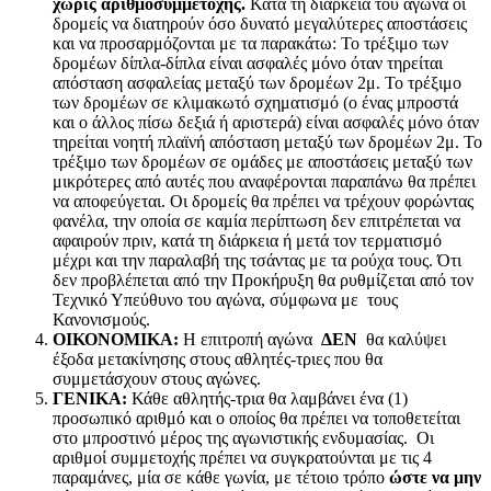
χωρίς αριθμόσυμμετοχής.
Κατά τη διάρκεια του αγώνα οι
δρομείς να διατηρούν όσο δυνατό μεγαλύτερες αποστάσεις
και να προσαρμόζονται με τα παρακάτω: Το τρέξιμο των
δρομέων δίπλα-δίπλα είναι ασφαλές μόνο όταν τηρείται
απόσταση ασφαλείας μεταξύ των δρομέων 2μ. Το τρέξιμο
των δρομέων σε κλιμακωτό σχηματισμό (ο ένας μπροστά
και ο άλλος πίσω δεξιά ή αριστερά) είναι ασφαλές μόνο όταν
τηρείται νοητή πλαϊνή απόσταση μεταξύ των δρομέων 2μ. Το
τρέξιμο των δρομέων σε ομάδες με αποστάσεις μεταξύ των
μικρότερες από αυτές που αναφέρονται παραπάνω θα πρέπει
να αποφεύγεται. Οι δρομείς θα πρέπει να τρέχουν φορώντας
φανέλα, την οποία σε καμία περίπτωση δεν επιτρέπεται να
αφαιρούν πριν, κατά τη διάρκεια ή μετά τον τερματισμό
μέχρι και την παραλαβή της τσάντας με τα ρούχα τους. Ότι
δεν προβλέπεται από την Προκήρυξη θα ρυθμίζεται από τον
Τεχνικό Υπεύθυνο του αγώνα, σύμφωνα με τους
Κανονισμούς.
ΟΙΚΟΝΟΜΙΚΑ:
Η επιτροπή αγώνα
ΔΕΝ
θα καλύψει
έξοδα μετακίνησης στους αθλητές-τριες που θα
συμμετάσχουν στους αγώνες.
ΓΕΝΙΚΑ:
Κάθε αθλητής-τρια θα λαμβάνει ένα (1)
προσωπικό αριθμό και ο οποίος θα πρέπει να τοποθετείται
στο μπροστινό μέρος της αγωνιστικής ενδυμασίας. Οι
αριθμοί συμμετοχής πρέπει να συγκρατούνται με τις 4
παραμάνες, μία σε κάθε γωνία, με τέτοιο τρόπο
ώστε να μην