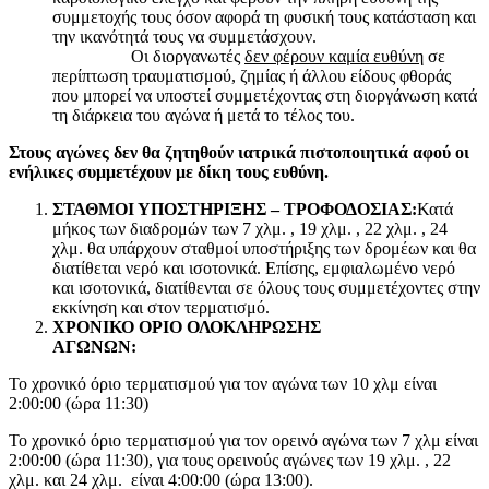
συμμετοχής τους όσον αφορά τη φυσική τους κατάσταση και
την ικανότητά τους να συμμετάσχουν.
Οι διοργανωτές
δεν φέρουν καμία ευθύνη
σε
περίπτωση τραυματισμού, ζημίας ή άλλου είδους φθοράς
που μπορεί να υποστεί συμμετέχοντας στη διοργάνωση κατά
τη διάρκεια του αγώνα ή μετά το τέλος του.
Στους αγώνες δεν θα ζητηθούν ιατρικά πιστοποιητικά αφού οι
ενήλικες συμμετέχουν με δίκη τους ευθύνη.
ΣΤΑΘΜΟΙ ΥΠΟΣΤΗΡΙΞΗΣ – ΤΡΟΦΟΔΟΣΙΑΣ:
Κατά
μήκος των διαδρομών των 7 χλμ. , 19 χλμ. , 22 χλμ. , 24
χλμ. θα υπάρχουν σταθμοί υποστήριξης των δρομέων και θα
διατίθεται νερό και ισοτονικά. Επίσης, εμφιαλωμένο νερό
και ισοτονικά, διατίθενται σε όλους τους συμμετέχοντες στην
εκκίνηση και στον τερματισμό.
ΧΡΟΝΙΚΟ ΟΡΙΟ ΟΛΟΚΛΗΡΩΣΗΣ
ΑΓΩΝΩΝ:
Το χρονικό όριο τερματισμού για τον αγώνα των 10 χλμ είναι
2:00:00 (ώρα 11:30)
Το χρονικό όριο τερματισμού για τον ορεινό αγώνα των 7 χλμ είναι
2:00:00 (ώρα 11:30), για τους ορεινούς αγώνες των 19 χλμ. , 22
χλμ. και 24 χλμ. είναι 4:00:00 (ώρα 13:00).