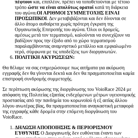
πέφτουν
και, επιπλέον, πρέπει να τοποθετούνται με τέτοιο
τρόπο
ώστε να είναι απολύτως ορατοί
κατά τη διάρκεια
του αγώνα.
ΟΙ ΑΡΙΘΜΟΙ ΣΥΜΜΕΤΟΧΗΣ ΕΙΝΑΙ
ΠΡΟΣΩΠΙΚΟΙ
. Δεν μεταβιβάζονται και δεν δίνονται σε
άλλο άτομο αυθαίρετα χωρίς πρότερη έγκριση της
Οργανωτικής Επιτροπής του αγώνα. Όλοι οι δρομείς,
αμέσως μετά τον τερματισμό, καλούνται να συνεχίζουν να
βαδίζουν προς την έξοδο από το χώρο τερματισμού
παραλαμβάνοντας αναμνηστικό μετάλλιο και εμφιαλωμένο
νερό, σύμφωνα με τις υποδείξεις των διοργανωτών.
ΠΟΛΙΤΙΚΗ ΑΚΥΡΩΣΕΩΝ:
Θα θέλαμε να σας ενημερώσουμε πως αιτήματα για ακύρωση
εγγραφής δεν θα γίνονται δεκτά και δεν θα πραγματοποιείται καμία
επιστροφή συνδρομής συμμετοχής.
Σε περίπτωση ακύρωσης της διοργάνωσης του VoioRace 2024 με
απόφαση της Πολιτείας εξαιτίας ενδεχόμενων μέτρων υγειονομικής
προστασίας από την πανδημία του κορωνοϊού ή εξ αιτίας άλλου
λόγου ανωτέρας βίας, θα πραγματοποιείται αναγκαστική μεταφορά
της εγγραφής κάθε δρομέα στην επόμενη διοργάνωση του
VoioRace.
ΔΗΛΩΣΗ ΑΠΟΠΟΙΗΣΗΣ & ΠΕΡΙΟΡΙΣΜΟΥ
ΕΥΘΥΝΗΣ
Ο Διοργανωτής δεν ευθύνεται έναντι των