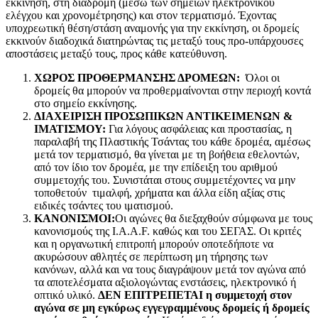
εκκίνηση, στη διαδρομή (μέσω των σημείων ηλεκτρονικού
ελέγχου και χρονομέτρησης) και στον τερματισμό. Έχοντας
υποχρεωτική θέση/στάση αναμονής για την εκκίνηση, οι δρομείς
εκκινούν διαδοχικά διατηρώντας τις μεταξύ τους προ-υπάρχουσες
αποστάσεις μεταξύ τους, προς κάθε κατεύθυνση.
ΧΩΡΟΣ ΠΡΟΘΕΡΜΑΝΣΗΣ ΔΡΟΜΕΩΝ:
Όλοι οι
δρομείς θα μπορούν να προθερμαίνονται στην περιοχή κοντά
στο σημείο εκκίνησης.
ΔΙΑΧΕΙΡΙΣΗ ΠΡΟΣΩΠΙΚΩΝ ΑΝΤΙΚΕΙΜΕΝΩΝ &
ΙΜΑΤΙΣΜΟΥ:
Για λόγους ασφάλειας και προστασίας, η
παραλαβή της Πλαστικής Τσάντας του κάθε δρομέα, αμέσως
μετά τον τερματισμό, θα γίνεται με τη βοήθεια εθελοντών,
από τον ίδιο τον δρομέα, με την επίδειξη του αριθμού
συμμετοχής του. Συνιστάται στους συμμετέχοντες να μην
τοποθετούν τιμαλφή, χρήματα και άλλα είδη αξίας στις
ειδικές τσάντες του ιματισμού.
ΚΑΝΟΝΙΣΜΟΙ:
Οι αγώνες θα διεξαχθούν σύμφωνα με τους
κανονισμούς της I.A.A.F. καθώς και του ΣΕΓΑΣ. Οι κριτές
και η οργανωτική επιτροπή μπορούν οποτεδήποτε να
ακυρώσουν αθλητές σε περίπτωση μη τήρησης των
κανόνων, αλλά και να τους διαγράψουν μετά τον αγώνα από
τα αποτελέσματα αξιολογώντας ενστάσεις, ηλεκτρονικό ή
οπτικό υλικό.
ΔΕΝ ΕΠΙΤΡΕΠΕΤΑΙ η συμμετοχή στον
αγώνα σε μη εγκύρως εγγεγραμμένους δρομείς ή δρομείς