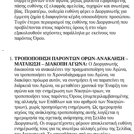
συμμετεχόντων στον αγώνα, ρητώς μάλιστα εξαιρουμένης
πάσης ευθύνης εξ ελαφράς αμελείας, τυχηρών και ανωτέρας
βίας. Περαιτέρω, ουδεμία ευθύνη φέρει ο Διοργανωτής για
έμμεση ζημία ή διαφυγόντα κέρδη οποιουδήποτε προσώπου.
Τυχόν έτεροι περιορισμοί της ευθύνης του Διοργανωτή που
προβλέπονται στους παρόντες όρους ή στο νόμο
εξακολουθούν ισχύοντες παράλληλα με εκείνους του
παρόντος Όρου.
ΤΡΟΠΟΠΟΙΗΣΗ ΠΑΡΟΝΤΩΝ ΟΡΩΝ-ΑΝΑΚΛΗΣΗ –
ΜΑΤΑΙΩΣΗ – ΔΙΑΚΟΠΗ ΑΓΩΝΑ:
Ο Διοργανωτής
δικαιούται να ανακαλέσει την πραγματοποίηση του Αγώνα,
να τροποποιήσει το Χρονοδιάγραμμα του Αγώνα, να
διακόψει πρόωρα αυτόν, να συντμήσει ή να παρατείνει τη
διάρκειά του Αγώνα, να μεταθέσει χρονικά την Έναρξη του
αγώνα και την ενημέρωση των Νικητών-τριων, να
τροποποιήσει τους παρόντες Όρους (συμπεριλαμβανομένης
της αλλαγής των Επάθλων και του αριθμού των Νικητών-
τριων), χωρίς προηγούμενη ενημέρωση. Ως ημερομηνία
ισχύος της ανάκλησης-τροποποίησης αυτής λογίζεται η
ημερομηνία της σχετικής ανάρτησης στη Σελίδα του
Διοργανωτή. Οι συμμετέχοντες φέρουν αποκλειστική ευθύνη
ενημέρωσής τους για τις ανωτέρω αλλαγές μέσω της Σελίδας
του Διοργανωτή. Σε οποιαδήποτε από τις ανωτέρω