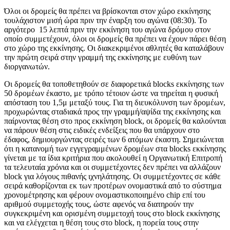
Όλοι οι δρομείς θα πρέπει να βρίσκονται στον χώρο εκκίνησης
τουλάχιστον μισή ώρα πριν την έναρξη του αγώνα (08:30). Το
αργότερο 15 λεπτά πριν την εκκίνηση του αγώνα δρόμου στον
οποίο συμμετέχουν, όλοι οι δρομείς θα πρέπει να έχουν πάρει θέση
στο χώρο της εκκίνησης. Οι διακεκριμένοι αθλητές θα καταλάβουν
την πρώτη σειρά στην γραμμή της εκκίνησης με ευθύνη των
διοργανωτών.
Οι δρομείς θα τοποθετηθούν σε διαφορετικά blocks εκκίνησης των
50 δρομέων έκαστο, με τρόπο τέτοιον ώστε να τηρείται η φυσική
απόσταση του 1,5μ μεταξύ τους. Για τη διευκόλυνση των δρομέων,
προχωρώντας σταδιακά προς την γραμμή/αψίδα της εκκίνησης και
παίρνοντας θέση στο προς εκκίνηση block, οι δρομείς θα καλούνται
να πάρουν θέση στις ειδικές ενδείξεις που θα υπάρχουν στο
έδαφος, δημιουργώντας σειρές των 6 ατόμων έκαστη. Σημειώνεται
ότι η κατανομή των εγγεγραμμένων δρομέων στα blocks εκκίνησης
γίνεται με τα ίδια κριτήρια που ακολουθεί η Οργανωτική Επιτροπή
τα τελευταία χρόνια και οι συμμετέχοντες δεν πρέπει να αλλάζουν
block για λόγους πιθανής ιχνηλάτησης. Οι συμμετέχοντες σε κάθε
σειρά καθορίζονται εκ των προτέρων ονομαστικά από το σύστημα
χρονομέτρησης και φέρουν ονομαστικοποιημένο chip επί του
αριθμού συμμετοχής τους, ώστε αφενός να διατηρούν την
συγκεκριμένη και ορισμένη συμμετοχή τους στο block εκκίνησης
και να ελέγχεται η θέση τους στο block, η πορεία τους στην