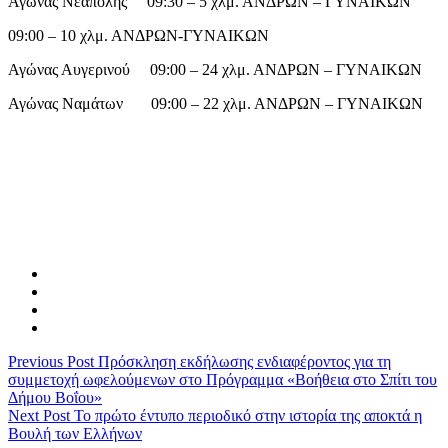
Αγώνας Νεάπολης 09:30 – 5 χλμ. ΑΝΔΡΩΝ – ΓΥΝΑΙΚΩN
09:00 – 10 χλμ. ΑΝΔΡΩΝ-ΓΥΝΑΙΚΩN
Αγώνας Αυγερινού 09:00 – 24 χλμ. ΑΝΔΡΩΝ – ΓΥΝΑΙΚΩΝ
Αγώνας Ναμάτων 09:00 – 22 χλμ. ΑΝΔΡΩΝ – ΓΥΝΑΙΚΩN
Previous Post
Πρόσκληση εκδήλωσης ενδιαφέροντος για τη
συμμετοχή ωφελούμενων στο Πρόγραμμα «Βοήθεια στο Σπίτι του
Δήμου Βοΐου»
Next Post
Το πρώτο έντυπο περιοδικό στην ιστορία της αποκτά η
Βουλή των Ελλήνων