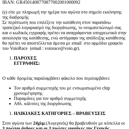
IBAN: GR4501408770877002001000092
(γ) είτε με πληρωμή την ημέρα του αγώνα στο σημείο εκκίνησης
της διαδρομής
Σε περίπτωση που επιλέξετε την κατάθεση στον παραπάνω
τραπεζικό λογαριασμό της διοργάνωσης, το ονοματεπώνυμό σας
και ο κωδικός εγγραφής πρέπει να αναγράφονται υποχρεωτικά στην
αιτιολογία της κατάθεσης, ενώ αντίγραφο της απόδειξης κατάθεσης
θα πρέπει να αποστέλλεται άμεσα με email στο αρμόδιο γραφείο
του VoioRace (email : voiorace@voio.gr).
ΠΑΡΟΧΕΣ
ΕΓΓΡΑΦΗ
Ο κάθε δρομέας παραλαμβάνει φάκελο που περιλαμβάνει:
Τον αριθμό συμμετοχής του με ενσωματωμένο chip
χρονομέτρησης
Παραμάνες για τον αριθμό συμμετοχής
Αθλ. κάλτσες της διοργάνωσης
ΗΛΙΚΙΑΚΕΣ ΚΑΤΗΓΟΡΙΕΣ – ΒΡΑΒΕΥΣΕΙΣ
Στον αγώνα των
24χλμ
.(Αυγερινός) θα βραβευθούν με κύπελλα οι
3 πρώτοι άνδρες και οι 3 πρώτες γυναίκες της Γενικής