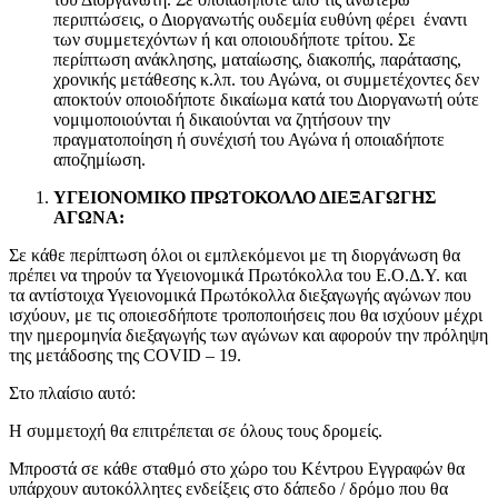
περιπτώσεις, ο Διοργανωτής ουδεμία ευθύνη φέρει έναντι
των συμμετεχόντων ή και οποιουδήποτε τρίτου. Σε
περίπτωση ανάκλησης, ματαίωσης, διακοπής, παράτασης,
χρονικής μετάθεσης κ.λπ. του Αγώνα, οι συμμετέχοντες δεν
αποκτούν οποιοδήποτε δικαίωμα κατά του Διοργανωτή ούτε
νομιμοποιούνται ή δικαιούνται να ζητήσουν την
πραγματοποίηση ή συνέχισή του Αγώνα ή οποιαδήποτε
αποζημίωση.
ΥΓΕΙΟΝΟΜΙΚΟ ΠΡΩΤΟΚΟΛΛΟ ΔΙΕΞΑΓΩΓΗΣ
ΑΓΩΝΑ:
Σε κάθε περίπτωση όλοι οι εμπλεκόμενοι με τη διοργάνωση θα
πρέπει να τηρούν τα Υγειονομικά Πρωτόκολλα του Ε.Ο.Δ.Υ. και
τα αντίστοιχα Υγειονομικά Πρωτόκολλα διεξαγωγής αγώνων που
ισχύουν, με τις οποιεσδήποτε τροποποιήσεις που θα ισχύουν μέχρι
την ημερομηνία διεξαγωγής των αγώνων και αφορούν την πρόληψη
της μετάδοσης της COVID – 19.
Στο πλαίσιο αυτό:
Η συμμετοχή θα επιτρέπεται σε όλους τους δρομείς.
Μπροστά σε κάθε σταθμό στο χώρο του Κέντρου Εγγραφών θα
υπάρχουν αυτοκόλλητες ενδείξεις στο δάπεδο / δρόμο που θα