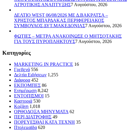
ΑΓΡΟΤΙΚΗΣ ΑΝΑΠΤΥΞΗΣ
7 Αυγούστου, 2026
ΔΕΛΤΙΟ WEST 06/08/2026 ΜΕ Δ.ΒΑΚΡΑΤΣΑ –
ΧΡΗΣΤΟΣ ΜΠΑΡΔΑΚΑΣ ΠΕΡΙΦΕΡΕΙΑΚΟΣ
ΣΥΜΒΟΥΛΟΣ ΔΥΤ.ΜΑΚΕΔΟΝΙΑΣ
7 Αυγούστου, 2026
ΦΩΤΙΕΣ – ΜΕΤΡΑ ΑΝΑΚΟΙΝΩΣΕ Ο ΜΗΤΣΟΤΑΚΗΣ
ΓΙΑ ΤΟΥΣ ΠΥΡΟΠΛΗΚΤΟΥΣ
7 Αυγούστου, 2026
Kατηγορίες
MARKETING IN PRACTICE
16
Γρεβενά
556
Δελτία Ειδήσεων
1,255
Διάφορα
452
ΕΚΠΟΜΠΕΣ
86
Ενημέρωση
8,242
ΕΝΤΟΠΙΣΜΟΙ
15
Καστοριά
530
Κοζάνη
1,018
ΟΡΘΟΔΟΞΑ ΜΗΝΥΜΑΤΑ
62
ΠΕΡΙ ΔΙΑΤΡΟΦΗΣ
49
ΠΟΡΕΥΕΣΘΑΙ ΚΑΤΑ ΤΕΧΝΗ
35
Πτολεμαϊδα
620