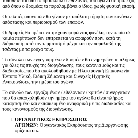
τοποθετείται από το προσωπικό / εθελοντές του αγώνα σε τραπέζια,
από όπου ο δρομέας τα παραλαμβάνει ο ίδιος, χωρίς φυσική επαφή.
Οι τελετές απονομών θα γίνουν με απόλυτη τήρηση των κανόνων
απόστασης και περιορισμού των επαφών.
Οι δρομείς θα πρέπει να τρέχουν φορώντας φανέλα, την οποία σε
καμία περίπτωση δεν επιτρέπεται να αφαιρούν πριν, κατά τη
διάρκεια ή μετά τον τερματισμό μέχρι και την παραλαβή της
τσάντας με τα ρούχα τους.
Το σύνολο των εγγεγραμμένων δρομέων θα ενημερώνεται πλήρως
για όλες τις πτυχές της διοργάνωσης, τους κανονισμούς και τις
διαδικασίες που θα ακολουθηθούν με Ηλεκτρονική Επικοινωνία,
Έντυπο Υλικό, Ειδική Σήμανση και Συνεχείς Ηχητικές
Ανακοινώσεις την ημέρα του αγώνα.
Το σύνολο των εργαζομένων / εθελοντών / κριτών / συνεργατών
που θα απασχοληθούν την ημέρα του αγώνα θα είναι πλήρως
καταρτισμένο και εκπαιδευμένο αναφορικά με τις διαδικασίες και
τους κανονισμούς της διοργάνωσης.
ΟΡΓΑΝΩΤΙΚΟΣ ΕΚΠΡΟΣΩΠΟΣ
ΑΓΩΝΩΝ:
Οργανωτικός Εκπρόσωπος της Διοργάνωσης
ορίζεται ο κ.