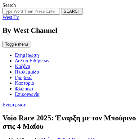
Search
SEARCH
West Tv
By West Channel
Toggle menu
Ενημέρωση
Δελτία Ειδήσεων
Κοζάνη
Πτολεμαϊδα
Γρεβενά
Καστοριά
Φλώρινα
Επικοινωνία
Categories
Ενημέρωση
Voio Race 2025: Έναρξη με τον Μπούρινο
στις 4 Μαΐου