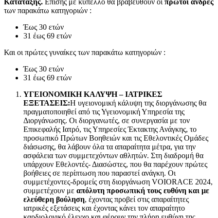
Κατάταξης.
Επίσης με κύπελλο θα βραβευθούν οι
πρώτοι άνδρες
των παρακάτω κατηγοριών :
Έως 30 ετών
31 έως 69 ετών
Και οι πρώτες γυναίκες των παρακάτω κατηγοριών :
Έως 30 ετών
31 έως 69 ετών
ΥΓΕΙΟΝΟΜΙΚΗ ΚΑΛΥΨΗ – ΙΑΤΡΙΚΕΣ
ΕΞΕΤΑΣΕΙΣ:
Η υγειονομική κάλυψη της διοργάνωσης θα
πραγματοποιηθεί από τις Υγειονομική Υπηρεσία της
Διοργάνωσης. Οι διοργανωτές, σε συνεργασία με τον
Επικεφαλής Ιατρό, τις Υπηρεσίες Έκτακτης Ανάγκης, το
προσωπικό Πρώτων Βοηθειών και τις Εθελοντικές Ομάδες
διάσωσης, θα λάβουν όλα τα απαραίτητα μέτρα, για την
ασφάλεια των συμμετεχόντων αθλητών. Στη διαδρομή θα
υπάρχουν Εθελοντές- Διασώστες, που θα παρέχουν πρώτες
βοήθειες σε περίπτωση που παραστεί ανάγκη. Οι
συμμετέχοντες-δρομείς στη διοργάνωση VOIORACE 2024,
συμμετέχουν με
απόλυτη προσωπική τους ευθύνη και με
ελεύθερη βούληση
, έχοντας προβεί στις απαραίτητες
ιατρικές εξετάσεις και έχοντας κάνει τον απαραίτητο
καρδιολογικό έλεγχο και φέρουν την πλήρη ευθύνη της