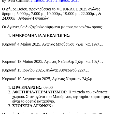
Posted
by
West Channel
2 Μαΐου, 2025
2 Μαΐου, 2025
on
Ο Δήμος Βοΐου, προκηρύσσει το VOIORACE 2025 αγώνες
δρόμου, 5.000μ., 7.000 μ., 10.000μ., 19.000 μ., 22.000μ. , &
24.000μ., Ανδρών-Γυναικών.
Οι Αγώνες θα διεξαχθούν σύμφωνα με τους παρακάτω όρους:
ΗΜΕΡΟΜΗΝΙΑ ΔΙΕΞΑΓΩΓΗΣ:
Κυριακή 4 Μαΐου 2025, Αγώνας Μπούρινου 7χλμ. και 19χλμ.
Κυριακή 18 Μαΐου 2025, Αγώνας Νεάπολης 5χλμ. και 10χλμ.
Κυριακή 15 Ιουνίου 2025, Αγώνας Αυγερινού 22χλμ.
Κυριακή 10 Αυγούστου 2025, Αγώνας Ναμάτων 24χλμ.
ΩΡΑ ΕΝΑΡΞΗΣ:
09:00
ΑΦΕΤΗΡΙΑ-ΤΕΡΜΑΤΙΣΜΟΣ:
Η πλατεία του εκάστοτε
χωριού. Στον αγώνα του Μπούρινου, αφετηρία-τερματισμός
είναι το ορεινό καταφύγιο.
ΣΤΟΙΧΕΙΑ ΑΓΩΝΩΝ: