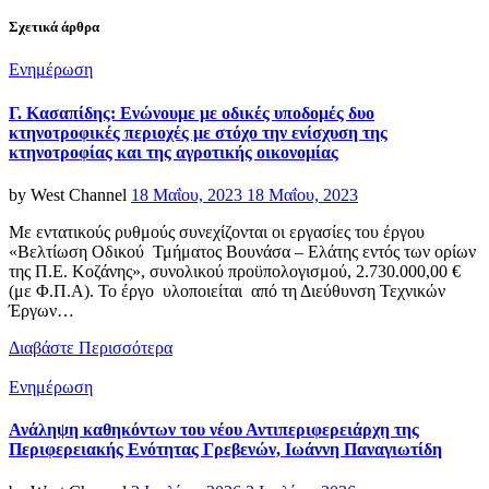
Σχετικά άρθρα
Categories
Ενημέρωση
Γ. Κασαπίδης: Ενώνουμε με οδικές υποδομές δυο
κτηνοτροφικές περιοχές με στόχο την ενίσχυση της
κτηνοτροφίας και της αγροτικής οικονομίας
Posted
by
West Channel
18 Μαΐου, 2023
18 Μαΐου, 2023
on
Με εντατικούς ρυθμούς συνεχίζονται οι εργασίες του έργου
«Βελτίωση Οδικού Τμήματος Βουνάσα – Ελάτης εντός των ορίων
της Π.Ε. Κοζάνης», συνολικού προϋπολογισμού, 2.730.000,00 €
(με Φ.Π.Α). Το έργο υλοποιείται από τη Διεύθυνση Τεχνικών
Έργων…
Διαβάστε Περισσότερα
Categories
Ενημέρωση
Ανάληψη καθηκόντων του νέου Αντιπεριφερειάρχη της
Περιφερειακής Ενότητας Γρεβενών, Ιωάννη Παναγιωτίδη