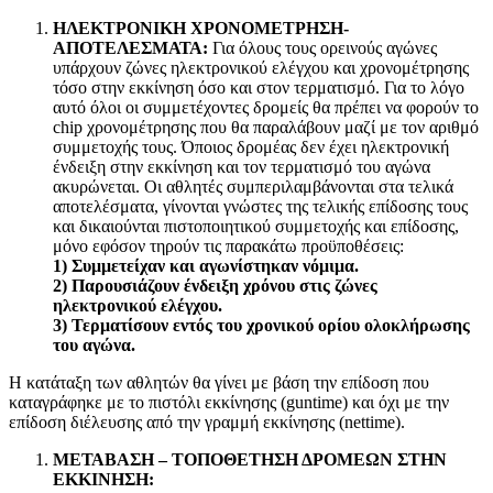
ΗΛΕΚΤΡΟΝΙΚΗ ΧΡΟΝΟΜΕΤΡΗΣΗ-
ΑΠΟΤΕΛΕΣΜΑΤΑ:
Για όλους τους ορεινούς αγώνες
υπάρχουν ζώνες ηλεκτρονικού ελέγχου και χρονομέτρησης
τόσο στην εκκίνηση όσο και στον τερματισμό. Για το λόγο
αυτό όλοι οι συμμετέχοντες δρομείς θα πρέπει να φορούν το
chip χρονομέτρησης που θα παραλάβουν μαζί με τον αριθμό
συμμετοχής τους. Όποιος δρομέας δεν έχει ηλεκτρονική
ένδειξη στην εκκίνηση και τον τερματισμό του αγώνα
ακυρώνεται. Οι αθλητές συμπεριλαμβάνονται στα τελικά
αποτελέσματα, γίνονται γνώστες της τελικής επίδοσης τους
και δικαιούνται πιστοποιητικού συμμετοχής και επίδοσης,
μόνο εφόσον τηρούν τις παρακάτω προϋποθέσεις:
1) Συμμετείχαν και αγωνίστηκαν νόμιμα.
2) Παρουσιάζουν ένδειξη χρόνου στις ζώνες
ηλεκτρονικού ελέγχου.
3) Τερματίσουν εντός του χρονικού ορίου ολοκλήρωσης
του αγώνα.
Η κατάταξη των αθλητών θα γίνει με βάση την επίδοση που
καταγράφηκε με το πιστόλι εκκίνησης (guntime) και όχι με την
επίδοση διέλευσης από την γραμμή εκκίνησης (nettime).
ΜΕΤΑΒΑΣΗ – ΤΟΠΟΘΕΤΗΣΗ ΔΡΟΜΕΩΝ ΣΤΗΝ
ΕΚΚΙΝΗΣΗ: