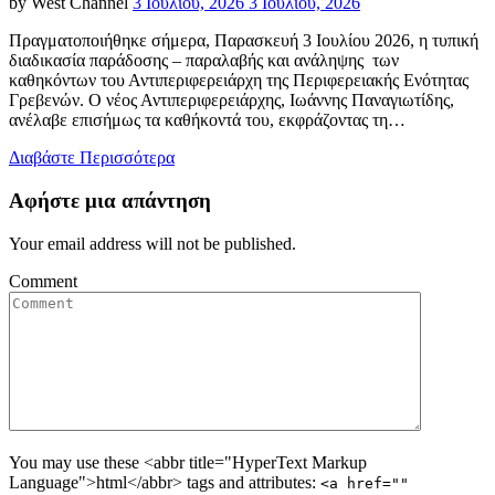
Posted
by
West Channel
3 Ιουλίου, 2026
3 Ιουλίου, 2026
on
Πραγματοποιήθηκε σήμερα, Παρασκευή 3 Ιουλίου 2026, η τυπική
διαδικασία παράδοσης – παραλαβής και ανάληψης των
καθηκόντων του Αντιπεριφερειάρχη της Περιφερειακής Ενότητας
Γρεβενών. Ο νέος Αντιπεριφερειάρχης, Ιωάννης Παναγιωτίδης,
ανέλαβε επισήμως τα καθήκοντά του, εκφράζοντας τη…
Διαβάστε Περισσότερα
Αφήστε μια απάντηση
Your email address will not be published.
Comment
You may use these <abbr title="HyperText Markup
Language">html</abbr> tags and attributes:
<a href=""